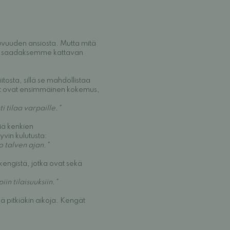
tuvuuden ansiosta. Mutta mitä
lta saadaksemme kattavan
itosta, sillä se mahdollistaa
ngät ovat ensimmäinen kokemus,
i tilaa varpaille."
siä kenkien
yvin kulutusta:
o talven ajan."
 kengistä, jotka ovat sekä
in tilaisuuksiin."
ää pitkiäkin aikoja. Kengät