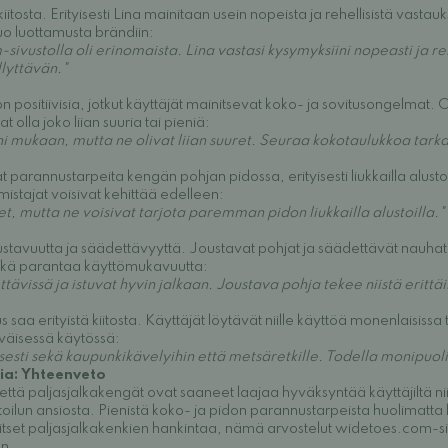
iitosta. Erityisesti Lina mainitaan usein nopeista ja rehellisistä vast
o luottamusta brändiin:
vustolla oli erinomaista. Lina vastasi kysymyksiini nopeasti ja reh
lyttävän."
n positiivisia, jotkut käyttäjät mainitsevat koko- ja sovitusongelmat. 
t olla joko liian suuria tai pieniä:
ni mukaan, mutta ne olivat liian suuret. Seuraa kokotaulukkoa tarka
parannustarpeita kengän pohjan pidossa, erityisesti liukkailla alustoi
istajat voisivat kehittää edelleen:
t, mutta ne voisivat tarjota paremman pidon liukkailla alustoilla."
ustavuutta ja säädettävyyttä. Joustavat pohjat ja säädettävät nauhat
ikä parantaa käyttömukavuutta:
tävissä ja istuvat hyvin jalkaan. Joustava pohja tekee niistä eritt
saa erityistä kiitosta. Käyttäjät löytävät niille käyttöä monenlaisissa 
iväisessä käytössä:
esti sekä kaupunkikävelyihin että metsäretkille. Todella monipuoli
ia: Yhteenveto
ttä paljasjalkakengät ovat saaneet laajaa hyväksyntää käyttäjiltä 
ilun ansiosta. Pienistä koko- ja pidon parannustarpeista huolimatta k
rkitset paljasjalkakenkien hankintaa, nämä arvostelut widetoes.com-s
en.