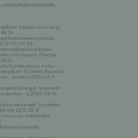
itä käyttäjät niistä todella
ydellinen. Kengät on kevyet ja
2:48:28
gät kaikenlaiseen juoksuun.
4-02-07 20:05:29
ateriaaliltaan laadukkaan
tenkin suht mukavat. Pidempi
:38:51
ntui hyvältä jalassa, mutta
asin jalkani. Escalante Racerista
 koko. -Kristiina 2024-04-11
hengittävät kengät. Vastaavat
ä sisätyöhön. -tj 2024-04-16
 ja kevyet kengät. Suosittelen
2024-04-22 15:58:31
in istuvat, ihanasti tilaa
4
ttäviltä ja kevyiltä.