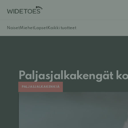
Naiset
Miehet
Lapset
Kaikki tuotteet
Paljasjalkakengät 
PALJASJALKAKENKIÄ