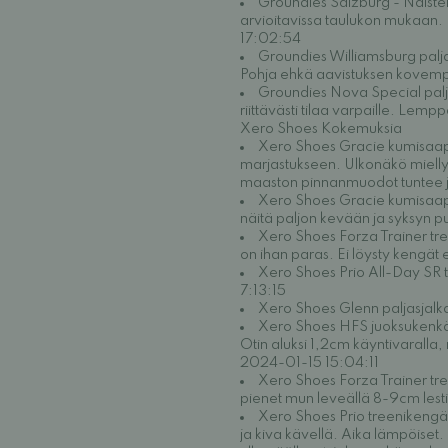
Groundies Salzburg - Naisten 
arvioitavissa taulukon mukaan.
17:02:54
Groundies Williamsburg palj
Pohja ehkä aavistuksen kovemp
Groundies Nova Special palja
riittävästi tilaa varpaille. L
Xero Shoes Kokemuksia
Xero Shoes Gracie kumisaapp
marjastukseen. Ulkonäkö miellytt
maaston pinnanmuodot tuntee ja
Xero Shoes Gracie kumisaapp
näitä paljon kevään ja syksyn 
Xero Shoes Forza Trainer tree
on ihan paras. Ei löysty kengä
Xero Shoes Prio All-Day SR t
7:13:15
Xero Shoes Glenn paljasjalk
Xero Shoes HFS juoksukenkä 
Otin aluksi 1,2cm käyntivaralla,
2024-01-15 15:04:11
Xero Shoes Forza Trainer tre
pienet mun leveällä 8-9cm lest
Xero Shoes Prio treenikengät
ja kiva kävellä. Aika lämpöiset. 