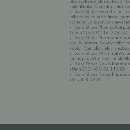
ulkonäöllisesti jalassa, käy mihi
kuitenkin itselle pienistä miin
Xero Shoes Forza Trainer tree
jalkaan mutta puristi liinaa, h
kokeillut. Jalassani on vaivais
Xero Shoes Phoenix Knit palj
Leena 2024-02-19 12:06:37
Xero Shoes Prio treenikengät
sisäliikunnassa. Kysytty paljon 
vuoksi. Saisi olla vieläkin hiuk
Xero Shoes Mesa Trail Water
tuntuu pitävältä. Toimitus oli 
Xero Shoes Nexus Knit treeni
-Nina 2024-03-02 11:13:20
Xero Shoes Nexus Knit treeni
03-08 18:59:16