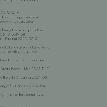
liian paksu eikä liian ohut.
-23 15:24:16
kka kantakuppi mutta reilusti
 pysyy yhteys alustaan. -
kengät pitävällä pohjalla ja
23-06-13 15:49:58
nat. -Pauliina 2023-07-04
tkalle ja kävelin niillä kahtena
in eivätkä väsyneet päivän
ukevat jalassa. Kivan näköiset
t. Aivan ihanat! -Miia 2023-11-21
evätkeleille :) -Sanna 2024-03-
äkengät !! -Hannele 2024-04-
ngät. Lisäksi huippumukavat