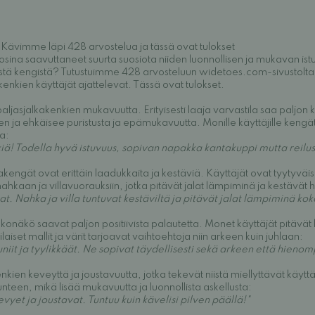
Kävimme läpi 428 arvostelua ja tässä ovat tulokset
osina saavuttaneet suurta suosiota niiden luonnollisen ja mukavan is
näistä kengistä? Tutustuimme 428 arvosteluun widetoes.com-sivusto
akenkien käyttäjät ajattelevat. Tässä ovat tulokset.
paljasjalkakenkien mukavuutta. Erityisesti laaja varvastila saa paljon ki
sen ja ehkäisee puristusta ja epämukavuutta. Monille käyttäjille ke
ta:
kiä! Todella hyvä istuvuus, sopivan napakka kantakuppi mutta reilust
engät ovat erittäin laadukkaita ja kestäviä. Käyttäjät ovat tyytyväi
ahkaan ja villavuorauksiin, jotka pitävät jalat lämpiminä ja kestävät h
. Nahka ja villa tuntuvat kestäviltä ja pitävät jalat lämpiminä kok
lkonäkö saavat paljon positiivista palautetta. Monet käyttäjät pitävät
rilaiset mallit ja värit tarjoavat vaihtoehtoja niin arkeen kuin juhlaan:
it ja tyylikkäät. Ne sopivat täydellisesti sekä arkeen että hienompi
nkien keveyttä ja joustavuutta, jotka tekevät niistä miellyttävät käytt
unteen, mikä lisää mukavuutta ja luonnollista askellusta:
et ja joustavat. Tuntuu kuin kävelisi pilven päällä!"