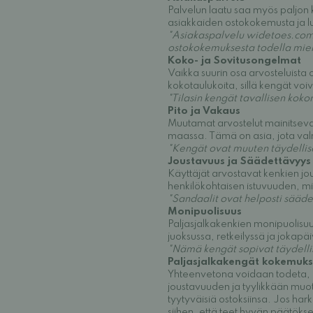
Palvelun laatu saa myös paljon k
asiakkaiden ostokokemusta ja lu
"Asiakaspalvelu widetoes.com-si
ostokokemuksesta todella miel
Koko- ja Sovitusongelmat
Vaikka suurin osa arvosteluista o
kokotaulukoita, sillä kengät voiva
"Tilasin kengät tavallisen koko
Pito ja Vakaus
Muutamat arvostelut mainitsevat 
maassa. Tämä on asia, jota valm
"Kengät ovat muuten täydellise
Joustavuus ja Säädettävyys
Käyttäjät arvostavat kenkien jo
henkilökohtaisen istuvuuden, m
"Sandaalit ovat helposti säädet
Monipuolisuus
Paljasjalkakenkien monipuolisuus 
juoksussa, retkeilyssä ja jokapä
"Nämä kengät sopivat täydellis
Paljasjalkakengät kokemuks
Yhteenvetona voidaan todeta, e
joustavuuden ja tyylikkään muoto
tyytyväisiä ostoksiinsa. Jos ha
siihen, että teet hyvän päätöks