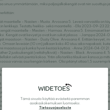
a sinua ymmärtämään, miksi paljasjalkakengät ovat niin suosittuja ja m
erkittäin:
ät maantielle – Naisten - Musta. Arvosana 5. Leveä varvastila on tä
kin lenkkejä. Testattu hiekka- sekä maantiellä. -Ella 2023-09-23 2
ukengät maantielle – Miesten - Harmaa. Arvosana 5. Erinomaiset ken
eksi. Kengät ovat kevyet ja ovat kuin sukat jalassa. -Jamppa 202
ät maastoon - Naisten - Dusty Olive. Arvosana 4. Erittäin kevyet, m
a. Omaan leveään (10 cm) jalkaan koko 40 istuu aika napakasti, kui
imii maastossa ja kuinka hyvin kestää käyttöä. -Anne 2024-04-01 21
her 2 juoksukengät (vettähylkivät) – Naisten - Black. Arvosana 4. Tu
lakin selvästi pientä kokoa. Yritin olla tarkka tilauksen kanssa ja mitt
0 koossa varvas osui kengän kärkeen. Olisi pitänyt ottaa 1,5 suurempi
kengät maantielle – Naisten - Musta. Arvosana 4. Todella kevyet ja 
suuden vuoksi se ei juuri jousta, mutta josko toisi sopivaa pehmeytt
t maastoon - Miesten - Blue. Arvosana 4. Todella laadukkaan oloiset
5cm isommat. Minä jouduin puoli koko isommat vaihtamaan. -Sami 
er 2 juoksukengät (vettähylkivät) – Naisten - Black. Arvosana 5. Hyv
engät kosteussuojalla. Värikin miellytti. -Anne 2024-04-29 19:46:2
Tämä sivusto käyttää evästeitä paremman
engät maantielle – Naisten - Blue. Arvosana 5. Tuntuvat jalassa mielly
asiakaskokemuksen luomiseksi.
ittävät. -Jenni 2024-05-02 16:50:07
Tietosuojaseloste