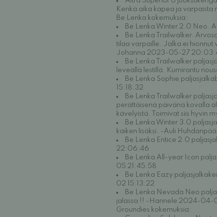
Altra Superior 6 juoksukengä
Kenkä aika kapea ja varpaista
Be Lenka kokemuksia:
Be Lenka Winter 2.0 Neo. Ar
Be Lenka Trailwalker. Arvosan
tilaa varpaille. Jalka ei hionnu
Johanna 2023-05-27 20:03:
Be Lenka Trailwalker paljasj
leveällä lestillä. Kumirantu nou
Be Lenka Sophie paljasjalkab
15:18:32
Be Lenka Trailwalker paljasja
perättäisenä päivänä kovalla alu
kävelyistä. Toimivat siis hyvi
Be Lenka Winter 3.0 paljasjal
kaiken lisäksi. -Auli Huhdanpä
Be Lenka Entice 2.0 paljasjal
22:06:46
Be Lenka All-year Icon palj
05 21:45:58
Be Lenka Eazy paljasjalkak
02 15:13:22
Be Lenka Nevada Neo paljasj
jalassa !! -Hannele 2024-04-
Groundies kokemuksia: