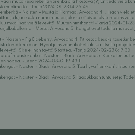
n vaan mutta kesähelteillä voi ehkä olla hiostava (?) En tiedä vielä kun
uksista huolimatta. -Tanja 2024-01-23 14:26:49
nikenkä – Naisten – Musta ja Harmaa. Arvosana 4. ..lisään vielä että 
armittaa ja lujaa koska nämä muuten jalassa oli aivan älyttömän hyvät
enluu mikä lisää vielä leveyttä. Muuten niin ihanat! -Tanja 2024-01-2
asjalkaballerina – Musta. Arvosana 5. Kengät ovat todella mukavat ja
 – Naisten – Fig Eldeberry. Arvosana 4. Piti ostaa kesäksi toisetkin 
mistä tämä kenkä on. Hyvät ja hyvännäköiset jalassa. Itsellä pohjalline
an leveyttä. Siksi ei ihan täyttä 5 tähteä. -Tanja 2024-02-23 8:17:38
proof maastokenkä – Naisten – Black. Arvosana 5. Kenkä tuntuu tode
jälleen nopea. -Leena 2024-03-01 19:43:11
kengät – Naisten – Black. Arvosana 5. Tosi hyvä "lenkkari". Istuu ku
kengät – Naisten – Black. Arvosana 5. laadukkaan tuntuiset ja Tode