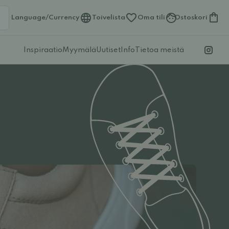
Language/Currency
Toivelista
Oma tili
Ostoskori
Inspiraatio
Myymälä
Uutiset
Info
Tietoa meistä