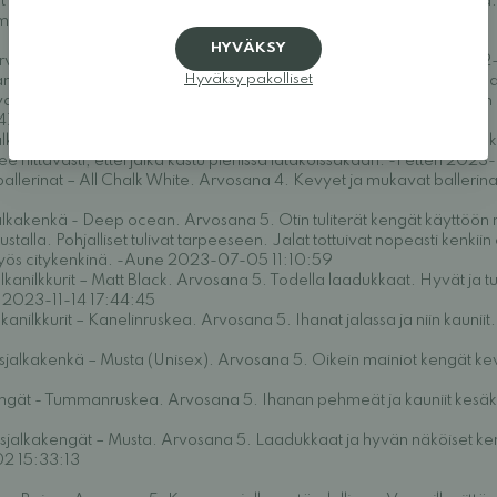
t maastoon – Naisten - Green. Arvosana 3. "Kengän pohja loistava. Ei 
 matala." -Suvi 2024-06-05 19:42:18
HYVÄKSY
vosana 5. kengät ovat lämpimät ja ihanat jalassa. -Hilkka 2022-12
Hyväksy pakolliset
a 5. Kuin kävelisi ilman kenkiä! Todella hyvä istuvuus, sopivan napa
t vaikka pidin jalassa koko päivän. Pohjan ohuuden ansiosta todellakin
47
alkakenkä – Musta. Arvosana 5. Tyylikkäät mokkanahkaiset paljasjalka
see riittävästi, ettei jalka kastu pienissä lätäköissäkään. -Petteri 20
allerinat – All Chalk White. Arvosana 4. Kevyet ja mukavat balleri
lkakenkä - Deep ocean. Arvosana 5. Otin tuliterät kengät käyttöön ma
stalla. Pohjalliset tulivat tarpeeseen. Jalat tottuivat nopeasti kenki
n myös citykenkinä. -Aune 2023-07-05 11:10:59
kanilkkurit – Matt Black. Arvosana 5. Todella laadukkaat. Hyvät ja t
ä 2023-11-14 17:44:45
kanilkkurit – Kanelinruskea. Arvosana 5. Ihanat jalassa ja niin kaunii
asjalkakenkä – Musta (Unisex). Arvosana 5. Oikein mainiot kengät k
engät - Tummanruskea. Arvosana 5. Ihanan pehmeät ja kauniit kes
alkakengät – Musta. Arvosana 5. Laadukkaat ja hyvän näköiset ke
02 15:33:13