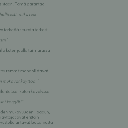
auksistaan. Tämä parantaa
ellisesti, mikä teki
On tärkeää seurata tarkasti
sti!"
lla kuten jäällä tai märässä
 tai remmit mahdollistavat
äin mukavat käyttää."
tilanteissa, kuten kävelyssä,
set kengät!"
niiden mukavuuden, laadun,
äyttäjät ovat erittäin
ivustolta antavat luottamusta