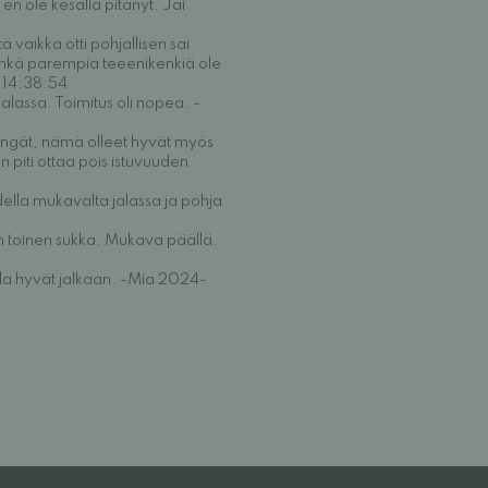
 en ole kesällä pitänyt. Jäi
vaikka otti pohjallisen sai
 enkä parempia teeenikenkiä ole
3 14:38:54
lassa. Toimitus oli nopea. -
kengät, nämä olleet hyvät myös
n piti ottaa pois istuvuuden
lla mukavalta jalassa ja pohja
in toinen sukka. Mukava päällä.
lla hyvät jalkaan. -Mia 2024-