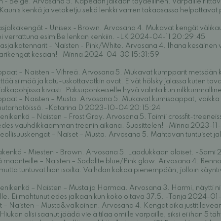
- Beige. Arvosana 5. Kapeaan jalkaan täydellinen. Varpaille riittävä
 Kaunis kenkä ja vetoketju sekä lenkki varren takaosassa helpottav
asjalkakengät - Unisex - Brown. Arvosana 4. Mukavat kengät välika
i verrattuna esim Be lenkan kenkiin. -LK 2024-04-11 20:29:45
sjalkatennarit - Naisten - Pink/White. Arvosana 4. Ihana kesäinen v
empparikengät kesään! -Minna 2024-04-30 15:31:59
aat – Naisten – Vihreä. Arvosana 5. Mukavat kumpparit metsään koi
ää silmää ja katu-uskottavatkin ovat. Eivät hölsky jalassa kuten tava
lkapohjissa kivasti. Paksupohkeiselle hyvä valinta kun nilkkurimall
aat – Naisten – Musta. Arvosana 5. Mukavat kumisaappat, vaikka 
puutarhatöissä. -Katarina D 2023-10-04 20:15:24
nikenkä – Naisten – Frost Gray. Arvosana 5. Toimii crossfit-treeneis
t edes vauhdikkaamman treenin aikana. Suosittelen! -Minna 2023-11
eollisuuskengät – Naiset – Musta. Arvosana 5. Mahtavan tuntuiset j
akenkä - Miesten - Brown. Arvosana 5. Laadukkaan oloiset. -Sami
maanteille – Naisten – Sodalite blue/Pink glow. Arvosana 4. Rennot
 mutta tuntuvat liian isoilta. Vaihdan kokoa pienempään, jolloin käyn
enikenkä – Naisten – Musta ja Harmaa. Arvosana 3. Harmi, näytti niin
ille. Ei mahtunut edes jalkaan kun koko oltava 37.5. -Tanja 2024-01
 – Naisten – Musta&valkoinen. Arvosana 4. Kengät aika justit leveäm
Hiukan olisi saanut jäädä vielä tilaa omille varpaille, siksi ei ihan 5 