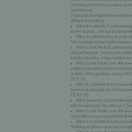
Toivottavasti tämä postaus autta
ajattelevat.
Paljasjalkakengät kokemuksia m
Altra kokemuksia:
Altra Escalante 3 juoksukeng
hyvin istuvat. Jaksaa pidempiä
Altra Escalante Racer juoks
Varvastilaa on kerrankin tarpe
Altra Lone Peak 8 juoksukeng
oloiset kengät. Leveä varvastil
käyttö näyttää, miten kenkä to
Altra Lone Peak Low All-weat
pakko palauttaa, koska ovat todel
mahtui 39 ja jäi tilaa, näissä 4
18:11:01
Altra Escalante Racer juoksu
hyvin kokotaulukkoa. Pohjan pak
13:42:56
Altra Superior 6 juoksukengä
ottamaan koon niin että on 1,
Altra Lone Peak Low All-weath
varpaille ja sopivan pehmeät k
Altra Escalante Racer juoksuk
Verkkopäällisen ansiosta heng