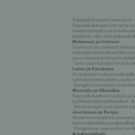
Paljasjalkakengät kokemuksia - 
Paljasjalkakengät ovat viime vu
mieltä käyttäjät ovat todella 
käsityksen siitä, mitä paljasjalk
Mukavuus ja Istuvuus
Suurin osa arvosteluista ylistää 
varpaiden luonnollisen liikkumi
jossa varpaat eivät tunnu ahtail
"Tuntuu kuin kävelisi ilman ken
Laatu ja Kestävyys
Arvostelujen mukaan paljasjalkak
valmistusmateriaaleihin, kuten n
"Kengät ovat todella laadukkaat
Muotoilu ja Ulkonäkö
Paljasjalkakenkien muotoilu ja u
tyylikkäitä että käytännöllisiä. E
"Nämä kengät ovat todella kauni
Joustavuus ja Kevyys
Monet arvostelijat korostavat ke
tarjoavat todellisen paljasjalkat
"Kengät ovat uskomattoman kevy
Asiakaspalvelu