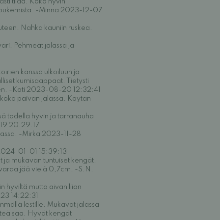
sti tilaa. Koko hyvin
at pukemista. -Minna 2023-12-07
uteen. Nahka kauniin ruskea.
äri. Pehmeät jalassa ja
rien kanssa ulkoiluun ja
lliset kumisaappaat. Tietysti
inen. -Kati 2023-08-20 12:32:41
koko päivän jalassa. Käytän
sä todella hyvin ja tarranauha
-19 20:29:17
alassa. -Mirka 2023-11-28
 2024-01-01 15:39:13
 ja mukavan tuntuiset kengät.
tivaraa jää vielä 0,7cm. -S.N.
 hyviltä mutta aivan liian
-23 14:22:31
mällä lestille. Mukavat jalassa
tähteä saa. Hyvät kengät