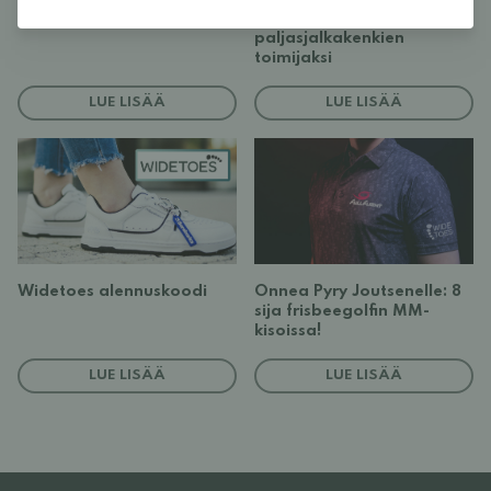
voit tehdä asialle!)
suurimmaksi
paljasjalkakenkien
toimijaksi
LUE LISÄÄ
LUE LISÄÄ
Widetoes alennuskoodi
Onnea Pyry Joutsenelle: 8
sija frisbeegolfin MM-
kisoissa!
LUE LISÄÄ
LUE LISÄÄ