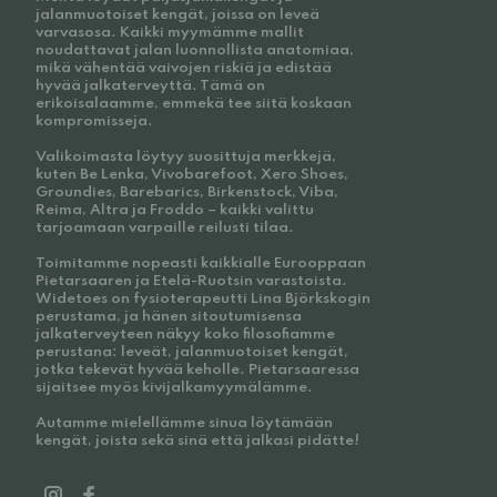
jalanmuotoiset kengät, joissa on leveä
varvasosa. Kaikki myymämme mallit
noudattavat jalan luonnollista anatomiaa,
mikä vähentää vaivojen riskiä ja edistää
hyvää jalkaterveyttä. Tämä on
erikoisalaamme, emmekä tee siitä koskaan
kompromisseja.
Valikoimasta löytyy suosittuja merkkejä,
kuten Be Lenka, Vivobarefoot, Xero Shoes,
Groundies, Barebarics, Birkenstock, Viba,
Reima, Altra ja Froddo – kaikki valittu
tarjoamaan varpaille reilusti tilaa.
Toimitamme nopeasti kaikkialle Eurooppaan
Pietarsaaren ja Etelä-Ruotsin varastoista.
Widetoes on fysioterapeutti Lina Björkskogin
perustama, ja hänen sitoutumisensa
jalkaterveyteen näkyy koko filosofiamme
perustana: leveät, jalanmuotoiset kengät,
jotka tekevät hyvää keholle. Pietarsaaressa
sijaitsee myös kivijalkamyymälämme.
Autamme mielellämme sinua löytämään
kengät, joista sekä sinä että jalkasi pidätte!