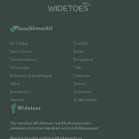
Suosikkimerkit
Be Lenka
Froddo
Xero Shoes
Beda
Vivobarefoot
Bungaard
Groundies
Tikki
Birkenstock työkengät
Feelmax
Altra
Reima
Barebarics
Anatomic
Merrell
Kaikki merkit
Widetoes
Tervetuloa Widetoes-verkkokauppaan –
jalanmuotoisten kenkien erikoisliikkeeseen!
Meiltä löydät paljasjalkakengät ja