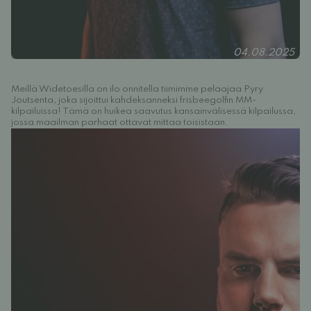
04.08.2025
Meillä Widetoesilla on ilo onnitella tiimimme pelaajaa Pyry
Joutsenta, joka sijoittui kahdeksanneksi frisbeegolfin MM-
kilpailuissa! Tämä on huikea saavutus kansainvälisessä kilpailussa,
jossa maailman parhaat ottavat mittaa toisistaan.