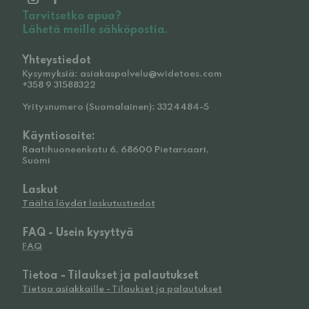
Tarvitsetko apua?
Lähetä meille sähköpostia.
Yhteystiedot
Kysymyksiä: asiakaspalvelu@widetoes.com
+358 9 31588322
Yritysnumero (Suomalainen): 3324484-5
Käyntiosoite:
Raatihuoneenkatu 6, 68600 Pietarsaari,
Suomi
Laskut
Täältä löydät laskutustiedot
FAQ - Usein kysyttyä
FAQ
Tietoa - Tilaukset ja palautukset
Tietoa asiakkaille - Tilaukset ja palautukset