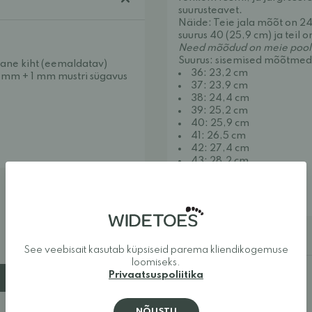
suurusteavet.
Näide: Teie jala mõõt on 24
suurus 40 (25,9 cm) ja teil 
Need mõõdud on meie poolt 
Suurus: sisemised mõõtmed
tane kiht (eemaldatav)
36: 23,2 cm
 mm + 1 mm mustri sügavus
37: 23,9 cm
38: 24,4 cm
39: 25,2 cm
40: 25,9 cm
41: 26,5 cm
42: 27,4 cm
43: 28,2 cm
44: 29,0 cm
45: 29,6 cm
46: 30,3 cm
Lisateave
See veebisait kasutab küpsiseid parema kliendikogemuse
loomiseks.
Privaatsuspoliitika
NÕUSTU