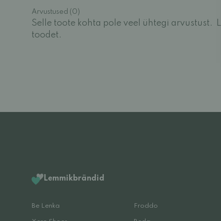
Arvustused (0)
Selle toote kohta pole veel ühtegi arvustust.
L
toodet.
Lemmikbrändid
Be Lenka
Froddo