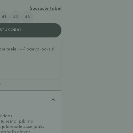
Suuruste tabel
41
42
43
OSTUKORVI
e teele 1 - 4 päeva jooksul
?
video)
tu seina, pikima
t jalanõude sisse jääks
stabelis olevat