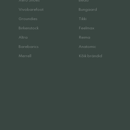
Xero Shoes
Beda
Vivobarefoot
Bungaard
Groundies
Tikki
Birkenstock
Feelmax
Altra
Reima
Barebarics
Anatomic
Merrell
Kõik brändid