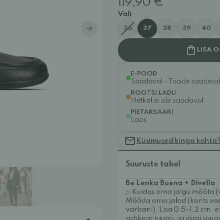
119,90 €
Vali
36
37
38
39
40
LISA 
E-POOD
Saadaval - Toode saadetaks
ROOTSI LADU
Hetkel ei ole saadaval
PIETARSAARI
Laos
Küsimused kinga kohta
Suuruste tabel
Be Lenka Buena + Divella
▷ Kuidas oma jalgu mõõta (
Mõõda oma jalad (konts vas
varbani). Lisa 0,5–1,2 cm, e
rohkem ruumi, ja järgi suuru