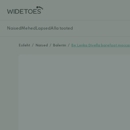
Naised
Mehed
Lapsed
Alla tooted
Esileht
/
Naised
/
Baleriin
/
Be Lenka Divella barefoot moccas