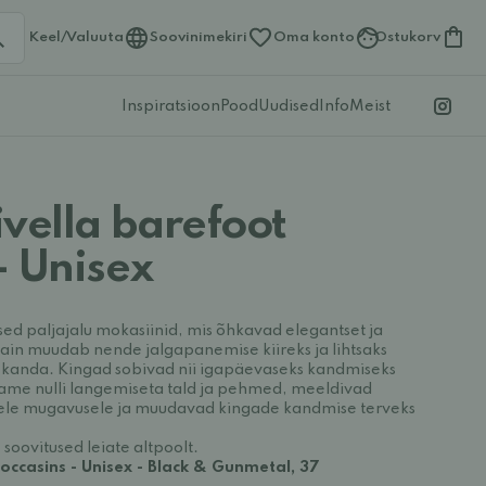
Keel/Valuuta
Soovinimekiri
Oma konto
Ostukorv
Inspiratsioon
Pood
Uudised
Info
Meist
vella barefoot
- Unisex
ised paljajalu mokasiinid, mis õhkavad elegantset ja
 disain muudab nende jalgapanemise kiireks ja lihtsaks
kanda. Kingad sobivad nii igapäevaseks kandmiseks
 lame nulli langemiseta tald ja pehmed, meeldivad
rele mugavusele ja muudavad kingade kandmise terveks
soovitused leiate altpoolt.
occasins - Unisex - Black & Gunmetal, 37