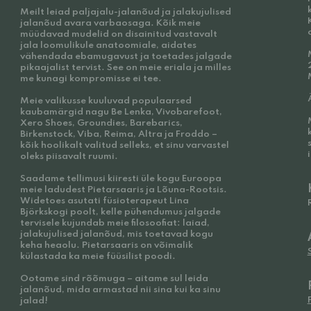
Meilt leiad paljajalu-jalanõud ja jalakujulised
jalanõud avara varbaosaga. Kõik meie
müüdavad mudelid on disainitud vastavalt
jala loomulikule anatoomiale, aidates
vähendada ebamugavust ja toetades jalgade
pikaajalist tervist. See on meie eriala ja milles
me kunagi kompromisse ei tee.
Meie valikusse kuuluvad populaarsed
kaubamärgid nagu Be Lenka, Vivobarefoot,
Xero Shoes, Groundies, Barebarics,
Birkenstock, Viba, Reima, Altra ja Froddo –
kõik hoolikalt valitud selleks, et sinu varvastel
oleks piisavalt ruumi.
Saadame tellimusi kiiresti üle kogu Euroopa
meie ladudest Pietarsaaris ja Lõuna-Rootsis.
Widetoes asutati füsioterapeut Lina
Björkskogi poolt, kelle pühendumus jalgade
tervisele kujundab meie filosoofiat: laiad,
jalakujulised jalanõud, mis toetavad kogu
keha heaolu. Pietarsaaris on võimalik
külastada ka meie füüsilist poodi.
Ootame sind rõõmuga – aitame sul leida
jalanõud, mida armastad nii sina kui ka sinu
jalad!