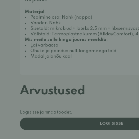
Kirjeldus
Materjal:
Pealmine osa: Nahk (nappa)
Vooder: Nahk
Sisetald: mikrokiud + lateks 2,5 mm + libisemisvas
Välistald: Termoplastne kumm (AlldayComfort), 4
Mis meile selle kinga juures meeldib:
Lai varbaosa
Õhuke ja painduv null-langemisega tald
Madal jalanõu kaal
Arvustused
Logi sisse ja hinda toodet.
LOGI SISSE