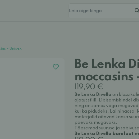
ins - Unisex
Be Lenka Di
moccasins 
119,90 €
Be Lenka Divella
on klassikal
ajatut stiili. Libisemiskindel
ning on samas väga mugavad 
kui ka pidudeks. Lai ninaosa,
materjalid aitavad kaasa suu
päevaks mugavaks.
Täpsemad suuruse ja sobivuse 
Be Lenka Divella barefoot m