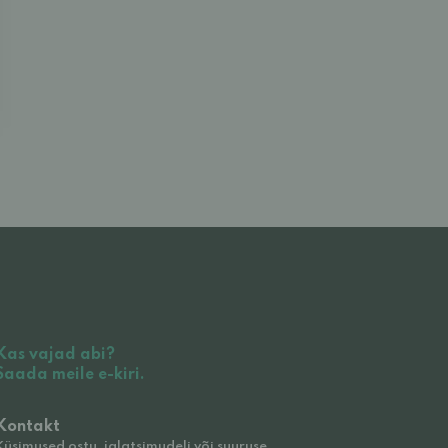
Kas vajad abi?
Saada meile e-kiri.
Kontakt
Küsimused ostu, jalatsimudeli või suuruse