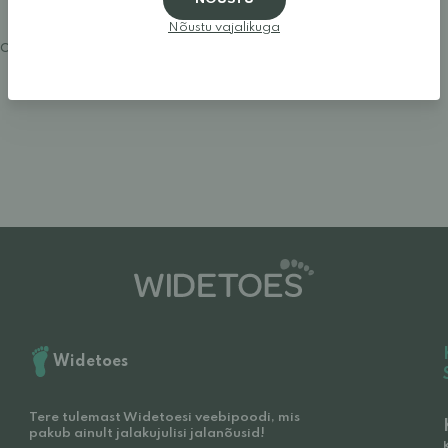
Nõustu vajalikuga
ogi sisse ja hinda
Widetoes
Tere tulemast Widetoesi veebipoodi, mis
pakub ainult jalakujulisi jalanõusid!