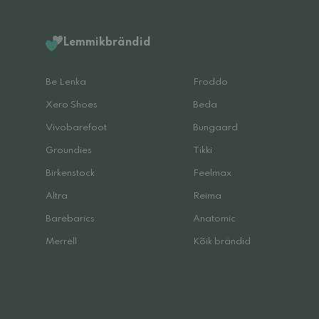
Lemmikbrändid
Be Lenka
Froddo
Xero Shoes
Beda
Vivobarefoot
Bungaard
Groundies
Tikki
Birkenstock
Feelmax
Altra
Reima
Barebarics
Anatomic
Merrell
Kõik brändid