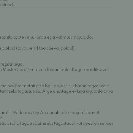
kulusid.
ei tohiks toote seisukorda ega välimust mõjutada.
ooksul (tavaliselt 4 tööpäeva jooksul).
registritega.
 ja MasterCardi/Eurocardi kaartidele. Kogu kaarditeavet
e pakk toimetati otse Be Lenkast, siis karbis tagastussilti
miseks tagastussilti. Ärge unustage e-kirja kirjutada oma
astamist. Widetoes Oy Ab annab teile seejärel teavet
in
.
saab raha tagasi saamiseks tagastada, kui need on sellises