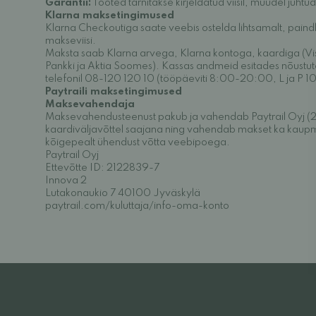
Garantii:
Tooted tarnitakse kirjeldatud viisil, muudel juhtu
Klarna maksetingimused
Klarna Checkoutiga saate veebis ostelda lihtsamalt, paindl
makseviisi.
Maksta saab Klarna arvega, Klarna kontoga, kaardiga (V
Pankki ja Aktia Soomes). Kassas andmeid esitades nõustute 
telefonil 08-120 120 10 (tööpäeviti 8:00-20:00, L ja P 
Paytraili maksetingimused
Maksevahendaja
Maksevahendusteenust pakub ja vahendab Paytrail Oyj (21
kaardiväljavõttel saajana ning vahendab makset ka kaupmeh
kõigepealt ühendust võtta veebipoega.
Paytrail Oyj
Ettevõtte ID: 2122839-7
Innova 2
Lutakonaukio 7 40100 Jyväskylä
paytrail.com/kuluttaja/info-oma-konto