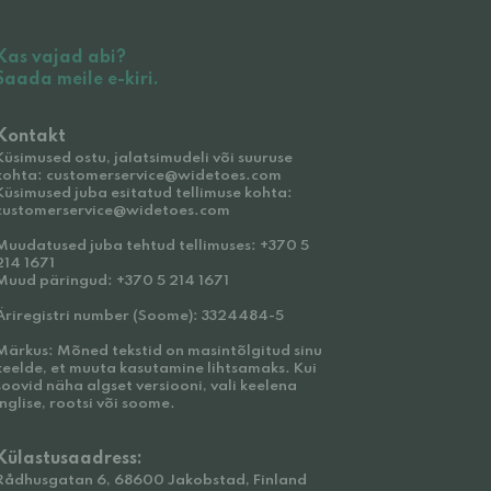
Kas vajad abi?
Saada meile e-kiri.
Kontakt
Küsimused ostu, jalatsimudeli või suuruse
kohta: customerservice@widetoes.com
Küsimused juba esitatud tellimuse kohta:
customerservice@widetoes.com
Muudatused juba tehtud tellimuses: +370 5
214 1671
Muud päringud: +370 5 214 1671
Äriregistri number (Soome): 3324484-5
Märkus: Mõned tekstid on masintõlgitud sinu
keelde, et muuta kasutamine lihtsamaks. Kui
soovid näha algset versiooni, vali keelena
inglise, rootsi või soome.
Külastusaadress:
Rådhusgatan 6, 68600 Jakobstad, Finland