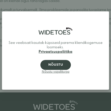
del on kliendil õigus raha tagasi saada.
ikumalt ja turvalisemalt. Ilma probleemide ja paroolita tuvastame te
isa ja Mastercard) või otsepangaga (Nordea, SEB ja Handelsbanken
Klarna tingimustega, mille leiate kassast. Kui teil on maksmise koht
10:00-17:00).
22839-7) koostöös pankade ja krediidiasutustega. Visa Electroni 
See veebisait kasutab küpsiseid parema kliendikogemuse
ele. Paytrail Oyj-l on Soome Finantsjärelevalve poolt väljastatud 
loomiseks.
Privaatsuspoliitika
NÕUSTU
Nõustu vajalikuga