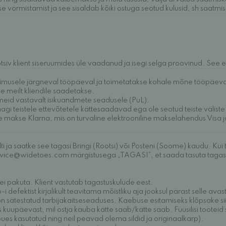
 vormistamist ja see sisaldab kõiki ostuga seotud kulusid, sh saatmis
otsiv klient siseruumides üle vaadanud ja isegi selga proovinud. See 
ellimusele järgneval tööpäeval ja toimetatakse kohale mõne tööpäeva j
e meilt kliendile saadetakse.
eid vastavalt isikuandmete seadusele (PuL).
gi teistele ettevõtetele kättesaadavad ega ole seotud teiste väliste 
ie makse Klarna, mis on turvaline elektrooniline makselahendus Visa
ja saatke see tagasi Bringi (Rootsi) või Posteni (Soome) kaudu. Kui tei
ervice@widetoes.com märgistusega „TAGASI“, et saada tasuta tagasta
i pakuta. Klient vastutab tagastuskulude eest.
 defektist kirjalikult teavitama mõistliku aja jooksul pärast selle av
on sätestatud tarbijakaitseseaduses. Kaebuse esitamiseks
klõpsake si
uupäevast, mil ostja kauba kätte saab/kätte saab. Füüsilisi tooteid 
 õues kasutatud ning neil peavad olema sildid ja originaalkarp).