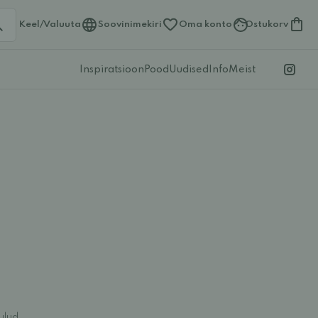
Keel/Valuuta
Soovinimekiri
Oma konto
Ostukorv
Inspiratsioon
Pood
Uudised
Info
Meist
ulud.