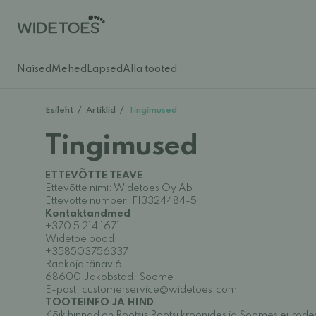
Naised
Mehed
Lapsed
Alla tooted
Esileht
/
Artiklid
/
Tingimused
Tingimused
ETTEVÕTTE TEAVE
Ettevõtte nimi: Widetoes Oy Ab
Ettevõtte number:
FI3324484-5
Kontaktandmed
+370 5 214 1671
Widetoe pood:
+358503756337
Raekoja tänav 6
68600 Jakobstad, Soome
E-post: customerservice@widetoes.com
TOOTEINFO JA HIND
Kõik hinnad on Rootsis Rootsi kroonides ja Soomes eurodes