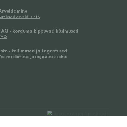
Arveldamine
Siit leiad arveldusinfo
FAQ - korduma kippuvad küsimused
FAQ
Info - tellimused ja tagastused
Teave tellimuste ja tagastuste kohta