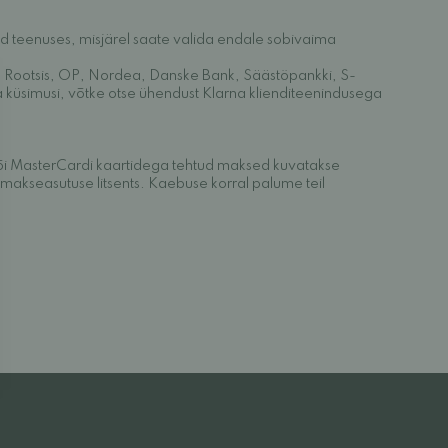
id teenuses, misjärel saate valida endale sobivaima
 Rootsis, OP, Nordea, Danske Bank, Säästöpankki, S-
a küsimusi, võtke otse ühendust Klarna klienditeenindusega
või MasterCardi kaartidega tehtud maksed kuvatakse
makseasutuse litsents. Kaebuse korral palume teil