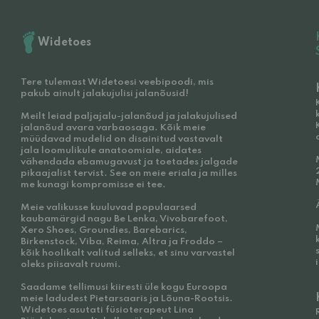
Widetoes
Tere tulemast Widetoesi veebipoodi, mis
pakub ainult jalakujulisi jalanõusid!
Meilt leiad paljajalu-jalanõud ja jalakujulised
jalanõud avara varbaosaga. Kõik meie
müüdavad mudelid on disainitud vastavalt
jala loomulikule anatoomiale, aidates
vähendada ebamugavust ja toetades jalgade
pikaajalist tervist. See on meie eriala ja milles
me kunagi kompromisse ei tee.
Meie valikusse kuuluvad populaarsed
kaubamärgid nagu Be Lenka, Vivobarefoot,
Xero Shoes, Groundies, Barebarics,
Birkenstock, Viba, Reima, Altra ja Froddo –
kõik hoolikalt valitud selleks, et sinu varvastel
oleks piisavalt ruumi.
Saadame tellimusi kiiresti üle kogu Euroopa
meie ladudest Pietarsaaris ja Lõuna-Rootsis.
Widetoes asutati füsioterapeut Lina