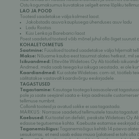
Ostu kogumaksumus kuvatakse selgelt enne lõpliku tellimuse
LAO JA POOD
Tooteid saadetakse välja kolmest laost.
Jakobstadis asuva kauplusega ühenduses asuv ladu
Ladu Rootsis
Küsi Lenka ja Barebarici laost
Poest saadetud tooteid võib mõnel juhul olla õiget suurust 
KOHALETOIMETUS
Saatmine:
Füüsilised tooted saadetakse välja hiljemalt t
Makse:
Nõuame kauba eest tasumist alates hetkest, mil se
Isikuandmed:
Ettevõte Widetoes Oy Ab töötleb isikuandm
Andmed, mida saab teiega kui isikuga seostada, ei ole kuna
Kaardiandmed:
Kui ostate Widetoes.com-ist, töötleb te
säilitatakse vastavalt kaardivõrgu eeskirjadele.
TAGASTUSED
Tagastamine:
Kasutage tootega kaasasolevat tagastussilti 
pole ja saate seejärel saata e-kirja aadressile customers
tellimuse numbrit.
Collonili tooteid ja avatud sokke ei saa tagastada.
MÄRKUS: Norrasse saadetud tellimustele tasuta tagastust e
Kaebused:
Kui tootel on defekt, peaksite Widetoes Oy Ab-i
edasise tegutsemise kohta. Kaebuste esitamise eeskirjad 
Taganemisõigus:
Taganemisõigus kehtib 14 päeva alates k
seisukorras, et neid saab edasi müüa (jalatseid ei tohi olla