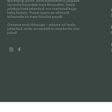
Björkskogi poolt, kelle pühendumus jalgade
tervisele kujundab meie filosoofiat: laiad,
jalakujulised jalanõud, mis toetavad kogu
keha heaolu. Pietarsaaris on võimalik
külastada ka meie füüsilist poodi.
Ootame sind rõõmuga – aitame sul leida
jalanõud, mida armastad nii sina kui ka sinu
jalad!