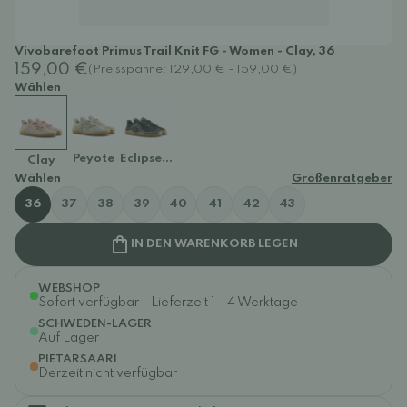
Vivobarefoot Primus Trail Knit FG - Women - Clay, 36
159,00 €
(Preisspanne: 129,00 € - 159,00 €)
Wählen
Peyote
Eclipse Purple Heather
Clay
Wählen
Größenratgeber
36
37
38
39
40
41
42
43
IN DEN WARENKORB LEGEN
WEBSHOP
Sofort verfügbar - Lieferzeit 1 - 4 Werktage
SCHWEDEN-LAGER
Auf Lager
PIETARSAARI
Derzeit nicht verfügbar