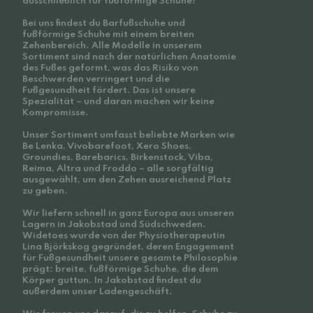
ausschließlich für fußförmige Schuhe!
Bei uns findest du Barfußschuhe und
fußförmige Schuhe mit einem breiten
Zehenbereich. Alle Modelle in unserem
Sortiment sind nach der natürlichen Anatomie
des Fußes geformt, was das Risiko von
Beschwerden verringert und die
Fußgesundheit fördert. Das ist unsere
Spezialität – und daran machen wir keine
Kompromisse.
Unser Sortiment umfasst beliebte Marken wie
Be Lenka, Vivobarefoot, Xero Shoes,
Groundies, Barebarics, Birkenstock, Viba,
Reima, Altra und Froddo – alle sorgfältig
ausgewählt, um den Zehen ausreichend Platz
zu geben.
Wir liefern schnell in ganz Europa aus unseren
Lagern in Jakobstad und Südschweden.
Widetoes wurde von der Physiotherapeutin
Lina Björkskog gegründet, deren Engagement
für Fußgesundheit unsere gesamte Philosophie
prägt: breite, fußförmige Schuhe, die dem
Körper guttun. In Jakobstad findest du
außerdem unser Ladengeschäft.