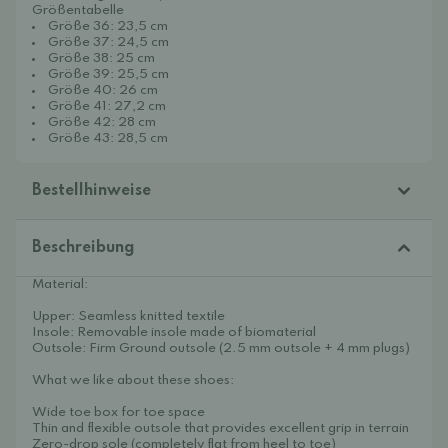
Größentabelle
Größe 36: 23,5 cm
Größe 37: 24,5 cm
Größe 38: 25 cm
Größe 39: 25,5 cm
Größe 40: 26 cm
Größe 41: 27,2 cm
Größe 42: 28 cm
Größe 43: 28,5 cm
Bestellhinweise
Beschreibung
Material:
Upper: Seamless knitted textile
Insole: Removable insole made of biomaterial
Outsole: Firm Ground outsole (2.5 mm outsole + 4 mm plugs)
What we like about these shoes:
Wide toe box for toe space
Thin and flexible outsole that provides excellent grip in terrain
Zero-drop sole (completely flat from heel to toe)