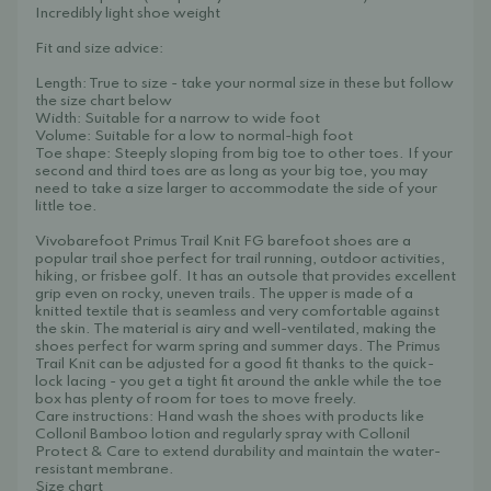
Incredibly light shoe weight
Fit and size advice:
Length: True to size - take your normal size in these but follow
the size chart below
Width: Suitable for a narrow to wide foot
Volume: Suitable for a low to normal-high foot
Toe shape: Steeply sloping from big toe to other toes. If your
second and third toes are as long as your big toe, you may
need to take a size larger to accommodate the side of your
little toe.
Vivobarefoot Primus Trail Knit FG barefoot shoes are a
popular trail shoe perfect for trail running, outdoor activities,
hiking, or frisbee golf. It has an outsole that provides excellent
grip even on rocky, uneven trails. The upper is made of a
knitted textile that is seamless and very comfortable against
the skin. The material is airy and well-ventilated, making the
shoes perfect for warm spring and summer days. The Primus
Trail Knit can be adjusted for a good fit thanks to the quick-
lock lacing - you get a tight fit around the ankle while the toe
box has plenty of room for toes to move freely.
Care instructions: Hand wash the shoes with products like
Collonil Bamboo lotion and regularly spray with Collonil
Protect & Care to extend durability and maintain the water-
resistant membrane.
Size chart