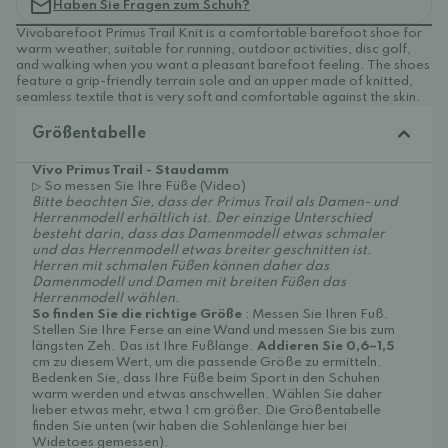
Haben Sie Fragen zum Schuh?
Vivobarefoot Primus Trail Knit is a comfortable barefoot shoe for
warm weather, suitable for running, outdoor activities, disc golf,
and walking when you want a pleasant barefoot feeling. The shoes
feature a grip-friendly terrain sole and an upper made of knitted,
seamless textile that is very soft and comfortable against the skin.
Größentabelle
Vivo Primus Trail - Staudamm
▷ So messen Sie Ihre Füße (Video)
Bitte beachten Sie, dass der Primus Trail als Damen- und
Herrenmodell erhältlich ist. Der einzige Unterschied
besteht darin, dass das Damenmodell etwas schmaler
und das Herrenmodell etwas breiter geschnitten ist.
Herren mit schmalen Füßen können daher das
Damenmodell und Damen mit breiten Füßen das
Herrenmodell wählen.
So finden Sie die richtige Größe
: Messen Sie Ihren Fuß.
Stellen Sie Ihre Ferse an eine Wand und messen Sie bis zum
längsten Zeh. Das ist Ihre Fußlänge.
Addieren Sie 0,6–1,5
cm zu diesem Wert, um die passende Größe zu ermitteln.
Bedenken Sie, dass Ihre Füße beim Sport in den Schuhen
warm werden und etwas anschwellen. Wählen Sie daher
lieber etwas mehr, etwa 1 cm größer. Die Größentabelle
finden Sie unten (wir haben die Sohlenlänge hier bei
Widetoes gemessen).