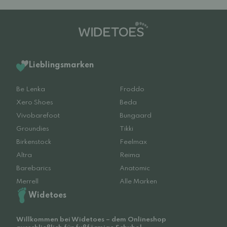
Lieblingsmarken
Be Lenka
Froddo
Xero Shoes
Beda
Vivobarefoot
Bungaard
Groundies
Tikki
Birkenstock
Feelmax
Altra
Reima
Barebarics
Anatomic
Merrell
Alle Marken
Widetoes
Willkommen bei Widetoes – dem Onlineshop