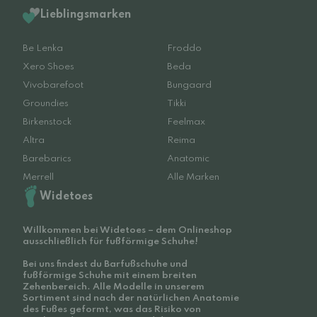
Lieblingsmarken
Be Lenka
Froddo
Xero Shoes
Beda
Vivobarefoot
Bungaard
Groundies
Tikki
Birkenstock
Feelmax
Altra
Reima
Barebarics
Anatomic
Merrell
Alle Marken
Widetoes
Willkommen bei Widetoes – dem Onlineshop
ausschließlich für fußförmige Schuhe!
Bei uns findest du Barfußschuhe und
fußförmige Schuhe mit einem breiten
Zehenbereich. Alle Modelle in unserem
Sortiment sind nach der natürlichen Anatomie
des Fußes geformt, was das Risiko von