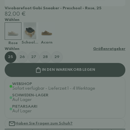
Vivobarefoot Gobi Sneaker - Preschool - Rose, 25
82,00 €
Wählen
School Obsidian
Acorn
Rose
Wählen
Größenratgeber
25
26
27
28
29
IN DEN WARENKORB LEGEN
WEBSHOP
Sofort verfügbar - Lieferzeit 1 - 4 Werktage
SCHWEDEN-LAGER
Auf Lager
PIETARSAARI
Auf Lager
Haben Sie Fragen zum Schuh?