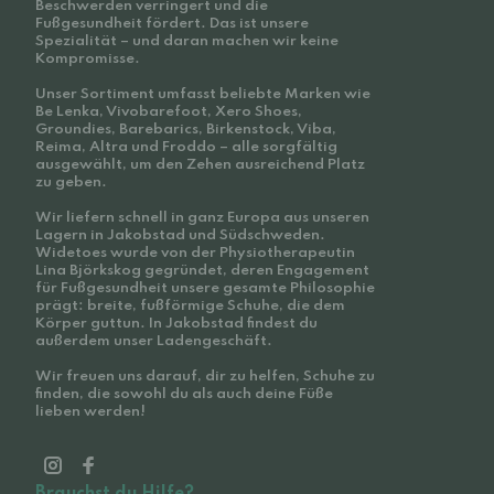
Beschwerden verringert und die
Fußgesundheit fördert. Das ist unsere
Spezialität – und daran machen wir keine
Kompromisse.
Unser Sortiment umfasst beliebte Marken wie
Be Lenka, Vivobarefoot, Xero Shoes,
Groundies, Barebarics, Birkenstock, Viba,
Reima, Altra und Froddo – alle sorgfältig
ausgewählt, um den Zehen ausreichend Platz
zu geben.
Wir liefern schnell in ganz Europa aus unseren
Lagern in Jakobstad und Südschweden.
Widetoes wurde von der Physiotherapeutin
Lina Björkskog gegründet, deren Engagement
für Fußgesundheit unsere gesamte Philosophie
prägt: breite, fußförmige Schuhe, die dem
Körper guttun. In Jakobstad findest du
außerdem unser Ladengeschäft.
Wir freuen uns darauf, dir zu helfen, Schuhe zu
finden, die sowohl du als auch deine Füße
lieben werden!