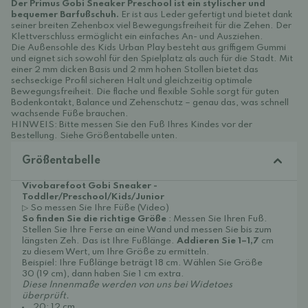
Der Primus Gobi Sneaker Preschool ist ein stylischer und
bequemer Barfußschuh.
Er ist aus Leder gefertigt und bietet dank
seiner breiten Zehenbox viel Bewegungsfreiheit für die Zehen. Der
Klettverschluss ermöglicht ein einfaches An- und Ausziehen.
Die Außensohle des Kids Urban Play besteht aus griffigem Gummi
und eignet sich sowohl für den Spielplatz als auch für die Stadt. Mit
einer 2 mm dicken Basis und 2 mm hohen Stollen bietet das
sechseckige Profil sicheren Halt und gleichzeitig optimale
Bewegungsfreiheit. Die flache und flexible Sohle sorgt für guten
Bodenkontakt, Balance und Zehenschutz – genau das, was schnell
wachsende Füße brauchen.
HINWEIS: Bitte messen Sie den Fuß Ihres Kindes vor der
Bestellung. Siehe Größentabelle unten.
Größentabelle
Vivobarefoot Gobi Sneaker -
Toddler/Preschool/Kids/Junior
▷ So messen Sie Ihre Füße (Video)
So finden Sie die richtige Größe
: Messen Sie Ihren Fuß.
Stellen Sie Ihre Ferse an eine Wand und messen Sie bis zum
längsten Zeh. Das ist Ihre Fußlänge.
Addieren Sie 1–1,7
cm
zu diesem Wert, um Ihre Größe zu ermitteln.
Beispiel: Ihre Fußlänge beträgt 18 cm. Wählen Sie Größe
30 (19 cm), dann haben Sie 1 cm extra.
Diese Innenmaße werden von uns bei Widetoes
überprüft.
20: 12 cm