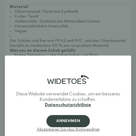
Material:
Obermaterial: Textil und Synthetik
Futter: Textil
Außensohle: Synthetische Materialien/Gummi
Herausnehmbare Innensohle
Vegan
Die Schuhe sind frei von PFAS und PVC, und das Obermaterial
besteht zu mindestens 50 % aus recyceltem Material.
Was uns an diesem Schuh gefällt:
Breite Zehenbox – die Zehen haben viel Platz
Null-Sprengung – ermöglicht eine natürliche Fußposition
Dank elastischer Schnürsenkel leicht an- und auszuziehen.
Flexible Gummisohle für guten Halt
Fit:
Behandeln Sie Ihre Schuhe regelmäßig
mit einem
Schutzspray, um sie vor Schmutz zu schützen.
Zum Beispiel mit
Diese Website verwendet Cookies, um ein besseres
diesem von Collonil.
Kundenerlebnis zu schaffen.
Datenschutzrichtlinie
Rezensionen
ANNEHMEN
Akzeptieren Sie das Notwendige