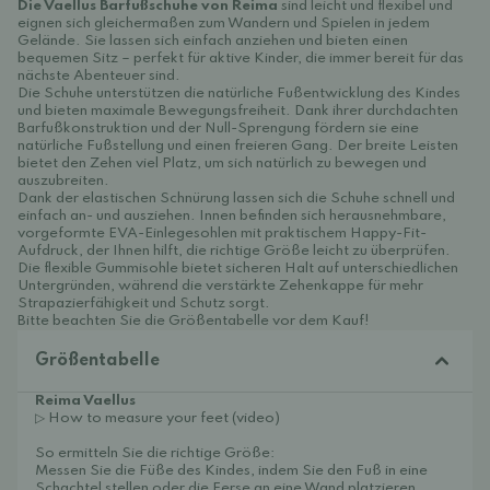
Die Vaellus Barfußschuhe von Reima
sind leicht und flexibel und
eignen sich gleichermaßen zum Wandern und Spielen in jedem
Gelände. Sie lassen sich einfach anziehen und bieten einen
bequemen Sitz – perfekt für aktive Kinder, die immer bereit für das
nächste Abenteuer sind.
Die Schuhe unterstützen die natürliche Fußentwicklung des Kindes
und bieten maximale Bewegungsfreiheit. Dank ihrer durchdachten
Barfußkonstruktion und der Null-Sprengung fördern sie eine
natürliche Fußstellung und einen freieren Gang. Der breite Leisten
bietet den Zehen viel Platz, um sich natürlich zu bewegen und
auszubreiten.
Dank der elastischen Schnürung lassen sich die Schuhe schnell und
einfach an- und ausziehen. Innen befinden sich herausnehmbare,
vorgeformte EVA-Einlegesohlen mit praktischem Happy-Fit-
Aufdruck, der Ihnen hilft, die richtige Größe leicht zu überprüfen.
Die flexible Gummisohle bietet sicheren Halt auf unterschiedlichen
Untergründen, während die verstärkte Zehenkappe für mehr
Strapazierfähigkeit und Schutz sorgt.
Bitte beachten Sie die Größentabelle vor dem Kauf!
Größentabelle
Reima Vaellus
▷ How to measure your feet (video)
So ermitteln Sie die richtige Größe:
Messen Sie die Füße des Kindes, indem Sie den Fuß in eine
Schachtel stellen oder die Ferse an eine Wand platzieren.