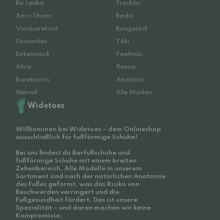
Be Lenka
Froddo
Xero Shoes
Beda
Vivobarefoot
Bungaard
Groundies
Tikki
Birkenstock
Feelmax
Altra
Reima
Barebarics
Anatomic
Merrell
Alle Marken
Widetoes
Willkommen bei Widetoes – dem Onlineshop
ausschließlich für fußförmige Schuhe!
Bei uns findest du Barfußschuhe und
fußförmige Schuhe mit einem breiten
Zehenbereich. Alle Modelle in unserem
Sortiment sind nach der natürlichen Anatomie
des Fußes geformt, was das Risiko von
Beschwerden verringert und die
Fußgesundheit fördert. Das ist unsere
Spezialität – und daran machen wir keine
Kompromisse.