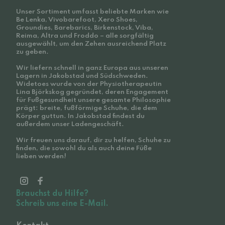
Unser Sortiment umfasst beliebte Marken wie
Be Lenka, Vivobarefoot, Xero Shoes,
Groundies, Barebarics, Birkenstock, Viba,
Reima, Altra und Froddo – alle sorgfältig
ausgewählt, um den Zehen ausreichend Platz
zu geben.
Wir liefern schnell in ganz Europa aus unseren
Lagern in Jakobstad und Südschweden.
Widetoes wurde von der Physiotherapeutin
Lina Björkskog gegründet, deren Engagement
für Fußgesundheit unsere gesamte Philosophie
prägt: breite, fußförmige Schuhe, die dem
Körper guttun. In Jakobstad findest du
außerdem unser Ladengeschäft.
Wir freuen uns darauf, dir zu helfen, Schuhe zu
finden, die sowohl du als auch deine Füße
lieben werden!
Brauchst du Hilfe?
Schreib uns eine E-Mail.