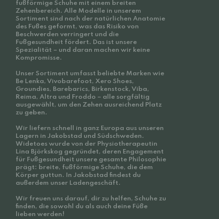
fußförmige Schuhe mit einem breiten
Zehenbereich. Alle Modelle in unserem
Sortiment sind nach der natürlichen Anatomie
des Fußes geformt, was das Risiko von
Beschwerden verringert und die
Fußgesundheit fördert. Das ist unsere
Spezialität – und daran machen wir keine
Kompromisse.
Unser Sortiment umfasst beliebte Marken wie
Be Lenka, Vivobarefoot, Xero Shoes,
Groundies, Barebarics, Birkenstock, Viba,
Reima, Altra und Froddo – alle sorgfältig
ausgewählt, um den Zehen ausreichend Platz
zu geben.
Wir liefern schnell in ganz Europa aus unseren
Lagern in Jakobstad und Südschweden.
Widetoes wurde von der Physiotherapeutin
Lina Björkskog gegründet, deren Engagement
für Fußgesundheit unsere gesamte Philosophie
prägt: breite, fußförmige Schuhe, die dem
Körper guttun. In Jakobstad findest du
außerdem unser Ladengeschäft.
Wir freuen uns darauf, dir zu helfen, Schuhe zu
finden, die sowohl du als auch deine Füße
lieben werden!