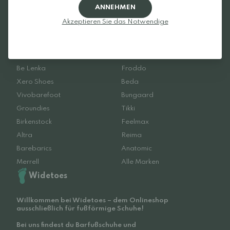
ANNEHMEN
Akzeptieren Sie das Notwendige
Lieblingsmarken
Be Lenka
Froddo
Xero Shoes
Beda
Vivobarefoot
Bungaard
Groundies
Tikki
Birkenstock
Feelmax
Altra
Reima
Barebarics
Anatomic
Merrell
Alle Marken
Widetoes
Willkommen bei Widetoes – dem Onlineshop
ausschließlich für fußförmige Schuhe!
Bei uns findest du Barfußschuhe und