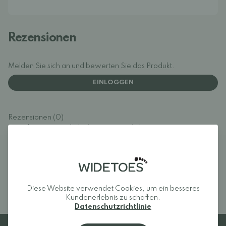
Rezensionen
Melden Sie sich an und bewerten Sie das Produkt.
EINLOGGEN
Rezensionen (0)
Für dieses Produkt liegen noch keine
Bewertungen vor.
Melden Sie sich an und
bewerten Sie das Produkt.
Diese Website verwendet Cookies, um ein besseres
Kundenerlebnis zu schaffen.
Datenschutzrichtlinie