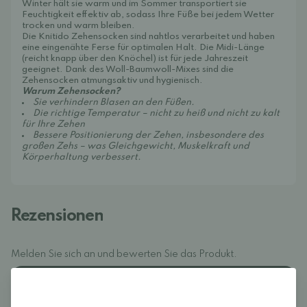
Winter hält sie warm und im Sommer transportiert sie
Feuchtigkeit effektiv ab, sodass Ihre Füße bei jedem Wetter
trocken und warm bleiben.
Die Knitido Zehensocken sind nahtlos verarbeitet und haben
eine eingenähte Ferse für optimalen Halt. Die Midi-Länge
(reicht knapp über den Knöchel) ist für jede Jahreszeit
geeignet. Dank des Woll-Baumwoll-Mixes sind die
Zehensocken atmungsaktiv und hygienisch.
Warum Zehensocken?
Sie verhindern Blasen an den Füßen.
Die richtige Temperatur – nicht zu heiß und nicht zu kalt
für Ihre Zehen
Bessere Positionierung der Zehen, insbesondere des
großen Zehs – was Gleichgewicht, Muskelkraft und
Körperhaltung verbessert.
Rezensionen
Melden Sie sich an und bewerten Sie das Produkt.
EINLOGGEN