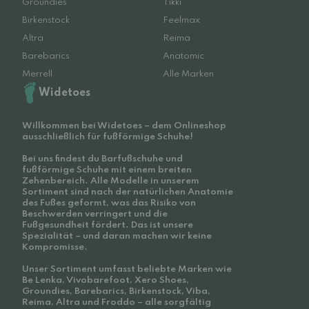
Groundies
Tikki
Birkenstock
Feelmax
Altra
Reima
Barebarics
Anatomic
Merrell
Alle Marken
Widetoes
Willkommen bei Widetoes – dem Onlineshop
ausschließlich für fußförmige Schuhe!
Bei uns findest du Barfußschuhe und
fußförmige Schuhe mit einem breiten
Zehenbereich. Alle Modelle in unserem
Sortiment sind nach der natürlichen Anatomie
des Fußes geformt, was das Risiko von
Beschwerden verringert und die
Fußgesundheit fördert. Das ist unsere
Spezialität – und daran machen wir keine
Kompromisse.
Unser Sortiment umfasst beliebte Marken wie
Be Lenka, Vivobarefoot, Xero Shoes,
Groundies, Barebarics, Birkenstock, Viba,
Reima, Altra und Froddo – alle sorgfältig