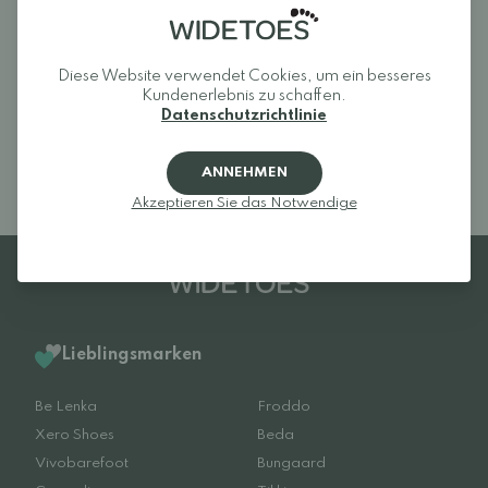
Rezensionen (0)
Für dieses Produkt liegen noch keine
Diese Website verwendet Cookies, um ein besseres
Bewertungen vor.
Melden Sie sich an und
Kundenerlebnis zu schaffen.
bewerten Sie das Produkt.
Datenschutzrichtlinie
ANNEHMEN
Akzeptieren Sie das Notwendige
Lieblingsmarken
Be Lenka
Froddo
Xero Shoes
Beda
Vivobarefoot
Bungaard