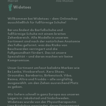
Merrell
Alle Marken
Widetoes
Willkommen bei Widetoes – dem Onlineshop
ausschließlich für fußförmige Schuhe!
Bei uns findest du Barfußschuhe und
fußförmige Schuhe mit einem breiten
Zehenbereich. Alle Modelle in unserem
Sortiment sind nach der natürlichen Anatomie
des Fußes geformt, was das Risiko von
Beschwerden verringert und die
Fußgesundheit fördert. Das ist unsere
Spezialität – und daran machen wir keine
Kompromisse.
Unser Sortiment umfasst beliebte Marken wie
Be Lenka, Vivobarefoot, Xero Shoes,
Groundies, Barebarics, Birkenstock, Viba,
Reima, Altra und Froddo – alle sorgfältig
ausgewählt, um den Zehen ausreichend Platz
zu geben.
Wir liefern schnell in ganz Europa aus unseren
Lagern in Jakobstad und Südschweden.
Widetoes wurde von der Physiotherapeutin
Lina Björkskog gegründet, deren Engagement