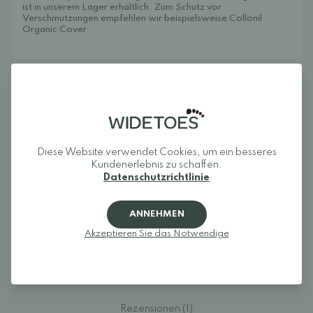
ist in unserem Lager erhältlich. Zum Schutz vor
Verschmutzungen empfehlen wir beispielsweise
Collonil
Organic Cover
.
Rezensionen
5
Diese Website verwendet Cookies, um ein besseres
Kundenerlebnis zu schaffen.
Datenschutzrichtlinie
ANNEHMEN
Akzeptieren Sie das Notwendige
Melden Sie sich an und bewerten Sie das Produkt.
EINLOGGEN
Rezensionen (1)