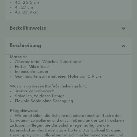
40: 26.5 cm
41: 27 cm
42: 27.9 cm
Bestellhinweise
Beschreibung
Material:
Obermaterial: Weiches Nubukleder
Futter: Mikrofaser
Innensohle: Leder
Gummiaußensohle mit einer Höhe von 0,9 cm
Was uns an diesen Barfußschuhen gefällt:
Breiter Zehenbereich
Stilvolles, zeitloses Design
Flexible Sohle ohne Sprengung
Pflegehinweise
:
Wir empfehlen, die Schuhe mit einem feuchten Tuch oder
Schwamm zu polieren und anschließend an der Luft trocknen
zu lassen. Pflegen Sie die Schuhe regelmäßig, um die
Eigenschaften des Leders zu erhalten.
Das Collonil Organic
Care
Spray von Collonil eignet sich hierfür hervorragend und