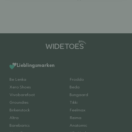
Lieblingsmarken
Be Lenka
Froddo
Xero Shoes
Beda
Vivobarefoot
Bungaard
Groundies
Tikki
Birkenstock
Feelmax
Altra
Reima
Barebarics
Anatomic