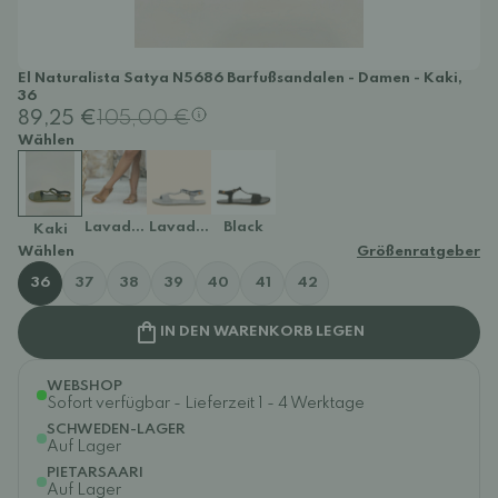
El Naturalista Satya N5686 Barfußsandalen - Damen - Kaki,
36
89,25 €
105,00 €
Wählen
Lavado Cuero
Lavado Denim
Black
Kaki
Wählen
Größenratgeber
36
37
38
39
40
41
42
IN DEN WARENKORB LEGEN
WEBSHOP
Sofort verfügbar - Lieferzeit 1 - 4 Werktage
SCHWEDEN-LAGER
Auf Lager
PIETARSAARI
Auf Lager