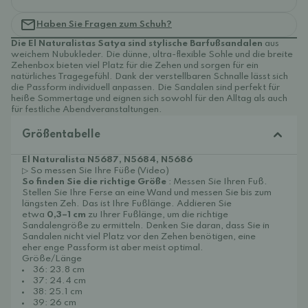
Haben Sie Fragen zum Schuh?
Die El Naturalistas Satya sind stylische Barfußsandalen
aus
weichem Nubukleder. Die dünne, ultra-flexible Sohle und die breite
Zehenbox bieten viel Platz für die Zehen und sorgen für ein
natürliches Tragegefühl. Dank der verstellbaren Schnalle lässt sich
die Passform individuell anpassen. Die Sandalen sind perfekt für
heiße Sommertage und eignen sich sowohl für den Alltag als auch
für festliche Abendveranstaltungen.
Größentabelle
El Naturalista N5687, N5684, N5686
▷ So messen Sie Ihre Füße (Video)
So finden Sie die richtige Größe
: Messen Sie Ihren Fuß.
Stellen Sie Ihre Ferse an eine Wand und messen Sie bis zum
längsten Zeh. Das ist Ihre Fußlänge. Addieren Sie
etwa
0,3–1 cm
zu Ihrer Fußlänge, um die richtige
Sandalengröße zu ermitteln. Denken Sie daran, dass Sie in
Sandalen nicht viel Platz vor den Zehen benötigen, eine
eher enge Passform ist aber meist optimal.
Größe/Länge
36: 23.8 cm
37: 24.4 cm
38: 25.1 cm
39: 26 cm