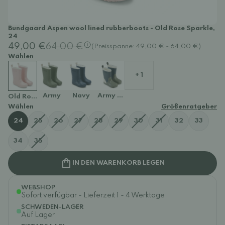
Bundgaard Aspen wool lined rubberboots - Old Rose Sparkle,
24
49,00 €
64,00 €
(Preisspanne: 49,00 € - 64,00 €)
Wählen
+ 1
Army
Navy
Army Block
Old Rose Sparkle
Wählen
Größenratgeber
24
25
26
27
28
29
30
31
32
33
34
35
IN DEN WARENKORB LEGEN
WEBSHOP
Sofort verfügbar - Lieferzeit 1 - 4 Werktage
SCHWEDEN-LAGER
Auf Lager