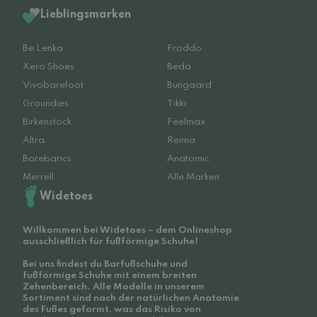
Lieblingsmarken
Be Lenka
Froddo
Xero Shoes
Beda
Vivobarefoot
Bungaard
Groundies
Tikki
Birkenstock
Feelmax
Altra
Reima
Barebarics
Anatomic
Merrell
Alle Marken
Widetoes
Willkommen bei Widetoes – dem Onlineshop
ausschließlich für fußförmige Schuhe!
Bei uns findest du Barfußschuhe und
fußförmige Schuhe mit einem breiten
Zehenbereich. Alle Modelle in unserem
Sortiment sind nach der natürlichen Anatomie
des Fußes geformt, was das Risiko von