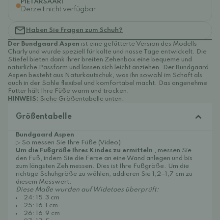
PIETARSAARI
Derzeit nicht verfügbar
Haben Sie Fragen zum Schuh?
Der Bundgaard Aspen
ist eine gefütterte Version des Modells
Charly und wurde speziell für kalte und nasse Tage entwickelt. Die
Stiefel bieten dank ihrer breiten Zehenbox eine bequeme und
natürliche Passform und lassen sich leicht anziehen. Der Bundgaard
Aspen besteht aus Naturkautschuk, was ihn sowohl im Schaft als
auch in der Sohle flexibel und komfortabel macht. Das angenehme
Futter hält Ihre Füße warm und trocken.
HINWEIS:
Siehe Größentabelle unten.
Größentabelle
Bundgaard Aspen
▷ So messen Sie Ihre Füße (Video)
Um die Fußgröße Ihres Kindes zu ermitteln
, messen Sie
den Fuß, indem Sie die Ferse an eine Wand anlegen und bis
zum längsten Zeh messen. Dies ist Ihre Fußgröße. Um die
richtige Schuhgröße zu wählen, addieren Sie 1,2–1,7 cm zu
diesem Messwert.
Diese Maße wurden auf Widetoes überprüft:
24: 15.3 cm
25: 16.1 cm
26: 16.9 cm