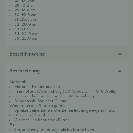
27: 17.5cm
28: 18.2 cm
29: 18.8 cm
30: 19.5 cm
31: 20.3 cm
32: 20.9 cm
33: 21.5 cm
34: 22.2 cm
35: 22.9 cm
Bestellhinweise
Beschreibung
Material:
Material: Naturkautschuk
Innenfutter: Wollmischung (
60 % Dacron / 40 % Wolle)
Herausnehmbare Innensohle: Wollmischung
Außensohle: Weicher Gummi
Was uns an den Stiefeln gefällt:
Spreize deine Zehen, alle Zehen haben genügend Platz.
Dünne und flexible Sohle
Warmes und bequemes Futter
Fit:
Breite: Geeignet für schmale bis breite Füße