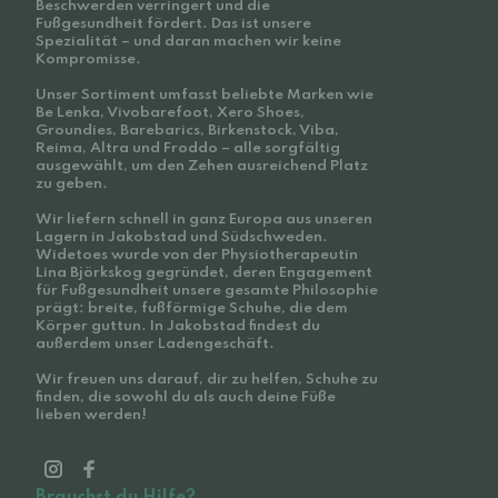
Beschwerden verringert und die
Fußgesundheit fördert. Das ist unsere
Spezialität – und daran machen wir keine
Kompromisse.
Unser Sortiment umfasst beliebte Marken wie
Be Lenka, Vivobarefoot, Xero Shoes,
Groundies, Barebarics, Birkenstock, Viba,
Reima, Altra und Froddo – alle sorgfältig
ausgewählt, um den Zehen ausreichend Platz
zu geben.
Wir liefern schnell in ganz Europa aus unseren
Lagern in Jakobstad und Südschweden.
Widetoes wurde von der Physiotherapeutin
Lina Björkskog gegründet, deren Engagement
für Fußgesundheit unsere gesamte Philosophie
prägt: breite, fußförmige Schuhe, die dem
Körper guttun. In Jakobstad findest du
außerdem unser Ladengeschäft.
Wir freuen uns darauf, dir zu helfen, Schuhe zu
finden, die sowohl du als auch deine Füße
lieben werden!