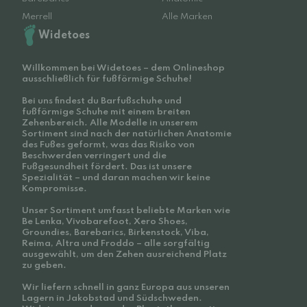
Merrell
Alle Marken
Widetoes
Willkommen bei Widetoes – dem Onlineshop
ausschließlich für fußförmige Schuhe!
Bei uns findest du Barfußschuhe und
fußförmige Schuhe mit einem breiten
Zehenbereich. Alle Modelle in unserem
Sortiment sind nach der natürlichen Anatomie
des Fußes geformt, was das Risiko von
Beschwerden verringert und die
Fußgesundheit fördert. Das ist unsere
Spezialität – und daran machen wir keine
Kompromisse.
Unser Sortiment umfasst beliebte Marken wie
Be Lenka, Vivobarefoot, Xero Shoes,
Groundies, Barebarics, Birkenstock, Viba,
Reima, Altra und Froddo – alle sorgfältig
ausgewählt, um den Zehen ausreichend Platz
zu geben.
Wir liefern schnell in ganz Europa aus unseren
Lagern in Jakobstad und Südschweden.