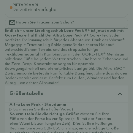
PIETARSAARI
Derzeit nicht verfügbar
Haben Sie Fragen zum Schuh?
Endlich – unser Lieblingsschuh Lone Peak 9+ ist jetzt auch mit
Gore-Tex erhältlich!
Der Altra Lone Peak 9+ Gore-Tex
ist der
perfekte Trailrunningschuh für jedes Abenteuer. Dank
der Vibram®
Megagrip + Traction Lug
Sohle genießt du sicheren Halt auf
unterschiedlichem Terrain, und das strapazierfähige
Textilobermaterial
in Kombination mit der
GORE-TEX® Membran
hält deine Füße bei jedem Wetter trocken. Die breite Zehenbox und
die Zero-Drop-Konstruktion
sorgen für optimale
Bewegungsfreiheit und ein natürliches Laufgefühl.
Die Altra EGO™
Zwischensohle bietet dir komfortable Dämpfung,
ohne dass du den
Bodenkontakt verlierst. Perfekt zum
Laufen, Wandern und für den
Alltag
– ein echter Allrounder!
Größentabelle
Altra Lone Peak - Staudamm
▷ So messen Sie Ihre Füße (Video)
So ermitteln Sie die richtige Größe:
Messen Sie Ihre
Füße von der Ferse bis zur Spitze (z. B. mit der Ferse an
einer Wand bis zum längsten Zeh). Dies ist Ihre Fußlänge.
Rechnen Sie etwa 0,8–1,55 cm hinzu, um die richtige Größe