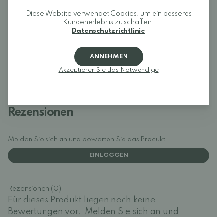
trocken hält, ist das Modell perfekt zum Gehen und Laufen bei
jedem Wetter geeignet. Die Schuhe bieten ein stabiles
Diese Website verwendet Cookies, um ein besseres
Tragegefühl und eine sehr gute Griffigkeit der Sohle.
Kundenerlebnis zu schaffen.
Pflegehinweise:
Datenschutzrichtlinie
Bürsten Sie die Schuhe und reinigen Sie sie mit einem
feuchten Tuch, immer vor der Imprägnierung. Um die Schuhe
vor Schmutz zu schützen und gleichzeitig die
Feuchtigkeitsbeständigkeit der Membran zu erhalten,
ANNEHMEN
empfehlen wir die regelmäßige Anwendung eines
Akzeptieren Sie das Notwendige
Imprägniersprays, z. B.
Collonil Organic Cover
.
Rezensionen
Melden Sie sich an und bewerten Sie das Produkt.
EINLOGGEN
Rezensionen (0)
Für dieses Produkt liegen noch keine
Bewertungen vor.
Melden Sie sich an und