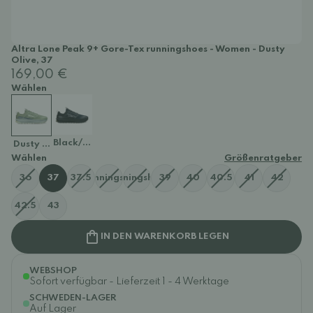
Altra Lone Peak 9+ Gore-Tex runningshoes - Women - Dusty
Olive, 37
169,00 €
Wählen
Black/Black
Dusty Olive
Wählen
Größenratgeber
 Peak 9+ Gore-Texrunningshoes - Women - Dusty Olive, 38
 Lone Peak 9+ Gore-Texrunningshoes - Women - Dusty Olive, 38.5
36
37
37.5
39
40
40.5
41
42
42.5
43
IN DEN WARENKORB LEGEN
WEBSHOP
Sofort verfügbar - Lieferzeit 1 - 4 Werktage
SCHWEDEN-LAGER
Auf Lager