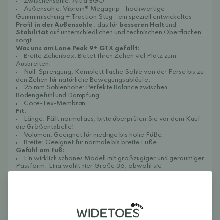
Zwischensohle:
Altra EGO™
Außensohle: Vibram® Megagrip - hochwertige
Gummimischung + Traction Stug - ein speziell entwickeltes
Profil in der Außensohle
, das für
besseren Halt
und
Stabilität
auf unterschiedlichen und technischen Oberflächen
sorgt.
Was uns am Lone Peak 9+ GTX gefällt:
Breite Zehenbox: Bietet Ihren Zehen viel Platz zum
Ausbreiten.
Null-Sprengung: Komplett flache Sohle von der Ferse bis zu
den Zehen für natürliche Bewegungsabläufe.
25 mm Sohlenhöhe: Perfekte Balance zwischen
Bodengefühl und Dämpfung.
Gore-Tex-Membran
Fit:
Länge: Fällt normal aus, bitte überprüfen Sie vor dem Kauf
die Größentabelle!
Volumen: Geeignet für niedrige bis hohe Füße.
Breite: Geeignet für normale bis breite Füße
Gefühl am Fuß:
Ein wirklich schönes Modell mit großzügiger und geräumiger
Passform. Lina wählt hier Größe 36, obwohl sie
normalerweise Größe 37 trägt, da diese Schuhe so geräumig
sind, dass 36 ihrem breiten und flachen Fuß besser passt. Der
Schuh fühlt sich im Zehenbereich luftig an und bietet am
ganzen Fuß viel Platz, ohne zu drücken. Er ist an der Ferse
etwas weit, aber wenn Lina die Schnürsenkel oben schließt,
sitzt er sehr gut und stabil. Dank Gore-Tex, das die Füße