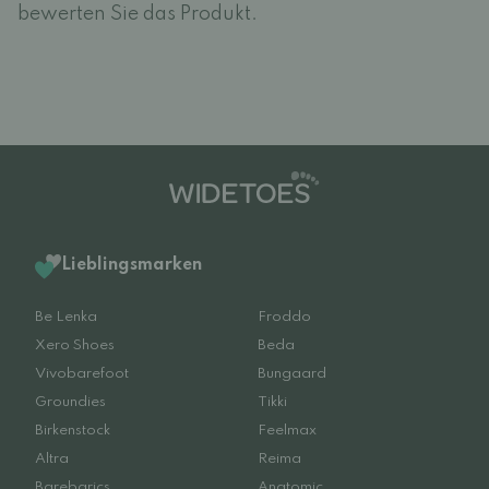
bewerten Sie das Produkt.
Lieblingsmarken
Be Lenka
Froddo
Xero Shoes
Beda
Vivobarefoot
Bungaard
Groundies
Tikki
Birkenstock
Feelmax
Altra
Reima
Barebarics
Anatomic