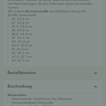
zu erhalten. Denken Sie daran, dass Sie bei Laufschuhen
viel Platz benötigen, da Ihre Füße beim Sport anschwellen
können.
Wir haben
die Innenmaße
von Widetoes überprüft.
Größe: Innenmaße
36: 22,6 cm
37: 23,2 cm
37,5: 23,6 cm
38: 24,0 cm
38,5: 24,4 cm
39: 25,0 cm
40: 25,4 cm
40,5: 25,8 cm
41: 26,3 cm
42: 26,7 cm
42,5: 27,1 cm
43: 27,5 cm
Bestellhinweise
Beschreibung
Materialien
:
Obermaterial: Textil/Gore-Tex-Membran
Herausnehmbare Innensohle