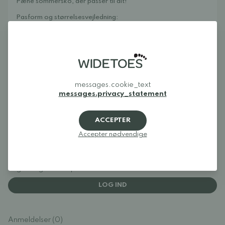
Pæne sommersko, der passer til alt!
Pasform og størrelsesvejledning:
Normale i størrelsen
Herremodellen er en smule bredere end damemodellen
Egnet til en smal til bred fod
Egnet til en lav til høj fod
Plejevejledning:
Børst skoene af / Puds med en fugtig klud for at rengøre.
Spray skoene med imprægneringsspray for at give lidt
messages.cookie_text
beskyttelse mod snavs og fugt. Dette anbefaler vi at gøre
messages.privacy_statement
regelmæssigt, fx med Collonil Organic Cover.
ACCEPTER
Accepter nødvendige
Anmeldelser
Log ind og bedøm produktet
LOG IND
Anmeldelser (0)