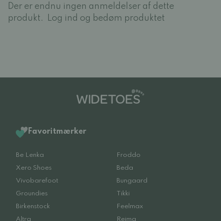
Der er endnu ingen anmeldelser af dette
produkt.
Log ind og bedøm produktet
Favoritmærker
Be Lenka
Froddo
Xero Shoes
Beda
Vivobarefoot
Bungaard
Groundies
Tikki
Birkenstock
Feelmax
Altra
Reima