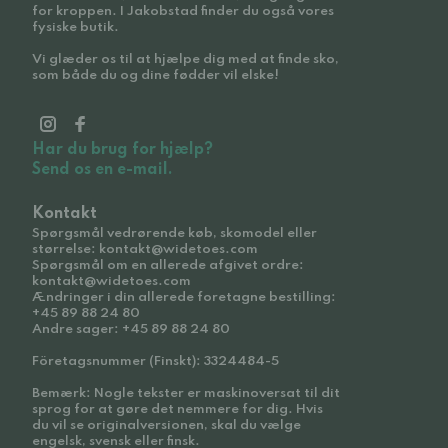
for kroppen. I Jakobstad finder du også vores
fysiske butik.
Vi glæder os til at hjælpe dig med at finde sko,
som både du og dine fødder vil elske!
Har du brug for hjælp?
Send os en e-mail.
Kontakt
Spørgsmål vedrørende køb, skomodel eller
størrelse: kontakt@widetoes.com
Spørgsmål om en allerede afgivet ordre:
kontakt@widetoes.com
Ændringer i din allerede foretagne bestilling:
+45 89 88 24 80
Andre sager: +45 89 88 24 80
Företagsnummer (Finskt): 3324484-5
Bemærk: Nogle tekster er maskinoversat til dit
sprog for at gøre det nemmere for dig. Hvis
du vil se originalversionen, skal du vælge
engelsk, svensk eller finsk.