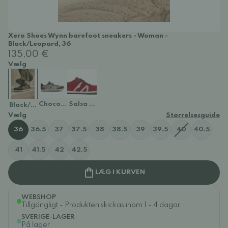
Xero Shoes Wynn barefoot sneakers - Woman -
Black/Leopard, 36
135,00 €
Vælg
Chocolate Houndstooth
Salsa Red
Black/Leopard
Vælg
Størrelsesguide
36
36.5
37
37.5
38
38.5
39
39.5
40
40.5
41
41.5
42
42.5
LÆG I KURVEN
WEBSHOP
Tillgängligt - Produkten skickas inom 1 - 4 dagar
SVERIGE-LAGER
På lager