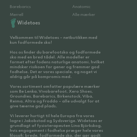
Barebarics
Anatomic
Merrell
Alle mærker
Widetoes
Velkommen til Widetoes – netbutikken med
kun fodformede sko!
Hos os finder du barefootsko og fodformede
sko med en bred tådel. Alle modeller er
formet efter fodens naturlige anatomi, hvilket
mindsker risikoen for gener og fremmer god
fodhelse. Det er vores speciale, og noget vi
aldrig går på kompromis med.
Vores sortiment omfatter populære mærker
som Be Lenka, Vivobarefoot, Xero Shoes,
Groundies, Barebarics, Birkenstock, Viba,
Reima, Altra og Froddo – alle udvalgt for at
give tæerne god plads.
Vi leverer hurtigt til hele Europa fra vores
lagre i Jakobstad og Sydsverige. Widetoes er
grundlagt af fysioterapeuten Lina Björkskog,
hvis engagement i fodhelse præger hele vores
filosofi: brede, fodformede sko, der gør godt