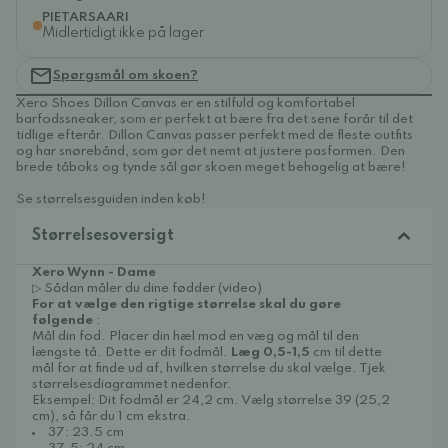
PIETARSAARI
Midlertidigt ikke på lager
Spørgsmål om skoen?
Xero Shoes Dillon Canvas er en stilfuld og komfortabel
barfodssneaker, som er perfekt at bære fra det sene forår til det
tidlige efterår. Dillon Canvas passer perfekt med de fleste outfits
og har snørebånd, som gør det nemt at justere pasformen. Den
brede tåboks og tynde sål gør skoen meget behagelig at bære!
Se størrelsesguiden inden køb!
Størrelsesoversigt
Xero Wynn - Dame
▷ Sådan måler du dine fødder (video)
For at vælge den rigtige størrelse skal du gøre
følgende
:
Mål din fod. Placer din hæl mod en væg og mål til den
længste tå. Dette er dit fodmål.
Læg 0,5-1,5
cm til dette
mål for at finde ud af, hvilken størrelse du skal vælge. Tjek
størrelsesdiagrammet nedenfor.
Eksempel: Dit fodmål er 24,2 cm. Vælg størrelse 39 (25,2
cm), så får du 1 cm ekstra.
37: 23.5 cm