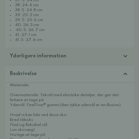
37.5: 24 cm
38: 24.4 cm
38.5: 24.8 cm
39: 25.2 cm
39.5: 25.6 cm
40: 26.3 cm
40.5: 26.7 cm
41: 27.1 cm
41.5: 27.6 cm
Yderligere information
Beskrivelse
Materiale:
Overmateriale: Tekstil med elastiske detaljer, der gør det
lettere at tage på
Ydersål: FeelTrue® gummi (den tykke ydersål er en illusion)
Hvad vi kan lide ved disse sko:
Bred tåboks
Flad og fleksibel sål
Lav skovægt
Hurtige at tage på