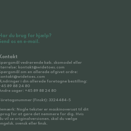
Har du brug for hjælp?
Send os en e-mail.
Kontakt
Spørgsmål vedrørende køb, skomodel eller
størrelse: kontakt@widetoes.com
Spørgsmål om en allerede afgivet ordre:
kontakt@widetoes.com
Ændringer i din allerede foretagne bestilling:
+45 89 88 24 80
Andre sager: +45 89 88 24 80
Företagsnummer (Finskt): 3324484-5
Bemærk: Nogle tekster er maskinoversat til dit
sprog for at gøre det nemmere for dig. Hvis
du vil se originalversionen, skal du vælge
engelsk, svensk eller finsk.