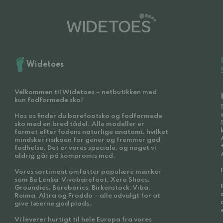
Widetoes
Velkommen til Widetoes – netbutikken med
kun fodformede sko!
Hos os finder du barefootsko og fodformede
sko med en bred tådel. Alle modeller er
formet efter fodens naturlige anatomi, hvilket
mindsker risikoen for gener og fremmer god
fodhelse. Det er vores speciale, og noget vi
aldrig går på kompromis med.
Vores sortiment omfatter populære mærker
som Be Lenka, Vivobarefoot, Xero Shoes,
Groundies, Barebarics, Birkenstock, Viba,
Reima, Altra og Froddo – alle udvalgt for at
give tæerne god plads.
Vi leverer hurtigt til hele Europa fra vores