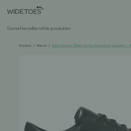
Dame
Herre
Børn
Alle produkter
Etusivu
/
Herre
/
Xero Shoes Glenn Dress barefoot sneaker -