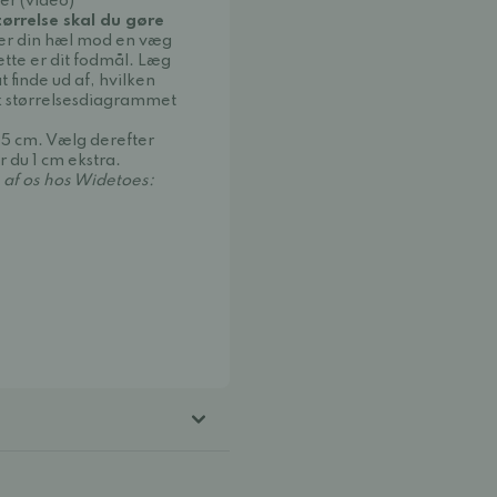
er (video)
tørrelse skal du gøre
cer din hæl mod en væg
ette er dit fodmål. Læg
t finde ud af, hvilken
ek størrelsesdiagrammet
,5 cm. Vælg derefter
r du 1 cm ekstra.
 af os hos Widetoes: