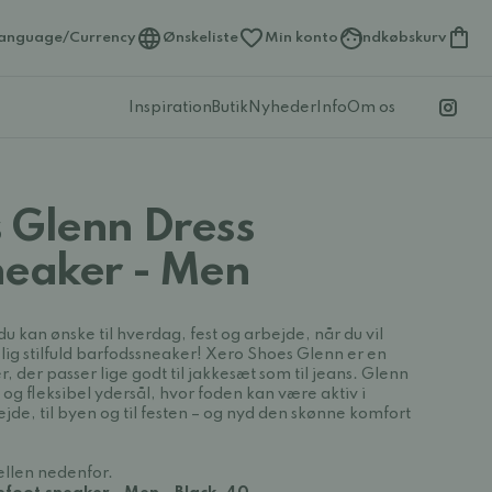
anguage/Currency
Ønskeliste
Min konto
Indkøbskurv
Inspiration
Butik
Nyheder
Info
Om os
 Glenn Dress
neaker - Men
u kan ønske til hverdag, fest og arbejde, når du vil
ig stilfuld barfodssneaker! Xero Shoes Glenn er en
der passer lige godt til jakkesæt som til jeans. Glenn
og fleksibel ydersål, hvor foden kan være aktiv i
ejde, til byen og til festen – og nyd den skønne komfort
ellen nedenfor.