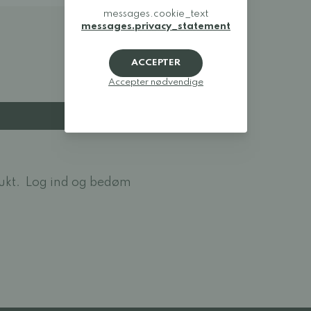
messages.cookie_text
messages.privacy_statement
ACCEPTER
Accepter nødvendige
ukt.
Log ind og bedøm