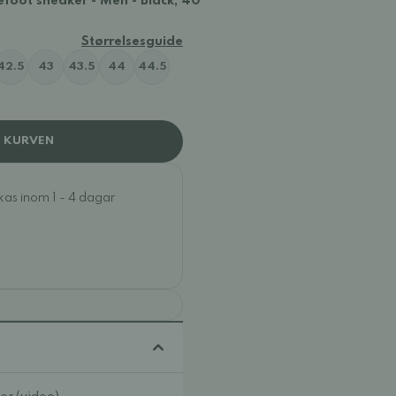
foot sneaker - Men - Black, 40
Størrelsesguide
42.5
43
43.5
44
44.5
I KURVEN
ckas inom 1 - 4 dagar