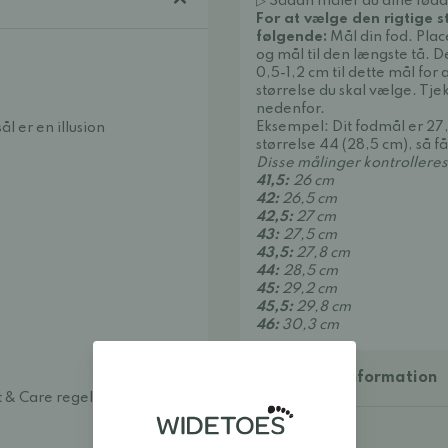
▷ Sådan måler du dine fødd
For at vælge den rigtige s
følgende:
Mål din fod. Pla
og mål til den længste tå. D
0,5-1,2 cm til dette mål for a
størrelse du skal vælge. Tj
nedenfor.
Eksempel: Dit fodmål er 27
l er en illusion
størrelse 44 (28,5 cm), så få
Disse målinger kontrolleres
41,5:
26 cm
42:
26,5 cm
42,5:
27 cm
43:
27,5 cm
43,5:
27,8 cm
44:
28,5 cm
45:
29,2 cm
45,5:
29,8 cm
46:
30,3 cm
Yderligere information
t & Care regelmæssigt for at