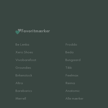
Favoritmærker
Be Lenka
Froddo
Xero Shoes
Beda
Vivobarefoot
Bungaard
Groundies
Tikki
Birkenstock
Feelmax
Altra
Reima
Barebarics
Anatomic
Merrell
Alle mærker