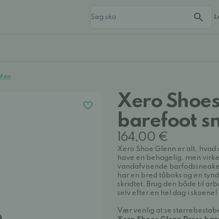
L
 Men
Xero Shoes
barefoot s
164,00 €
Xero Shoe Glenn er alt, hvad d
have en behagelig, men virkel
vandafvisende barfodssneaker, 
har en bred tåboks og en tynd 
skridtet. Brug den både til arb
selv efter en hel dag i skoene!
Vær venlig at se størrelsestab