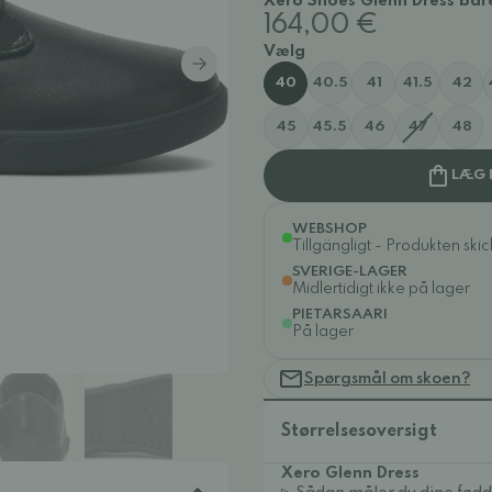
Xero Shoes Glenn Dress bare
164,00 €
Vælg
40
40.5
41
41.5
42
45
45.5
46
47
48
LÆG 
WEBSHOP
Tillgängligt - Produkten ski
SVERIGE-LAGER
Midlertidigt ikke på lager
PIETARSAARI
På lager
Spørgsmål om skoen?
Størrelsesoversigt
Xero Glenn Dress