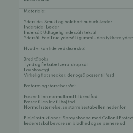
Beskrivelse
Materiale:
Yderside: Smukt og holdbart nubuck-læder
Inderside: Læder
Indersål: Udtagelig indersål i tekstil
Ydersål: FeelTrue ydersål i gummi - den tykkere yderså
Hvad vi kan lide ved disse sko:
Bred tåboks
Tynd og fleksibel zero-drop sål
Lav skovægt
Virkelig flot sneaker, der også passer til fest!
Pasform og størrelsesråd:
Passer til en normalbred til bred fod
Passer til en lav til høj fod
Normal i størrelse, se størrelsestabellen nedenfor
Plejeinstruktioner: Spray skoene med Collonil Protec
læderet skal bevare sin blødhed og se pænere ud