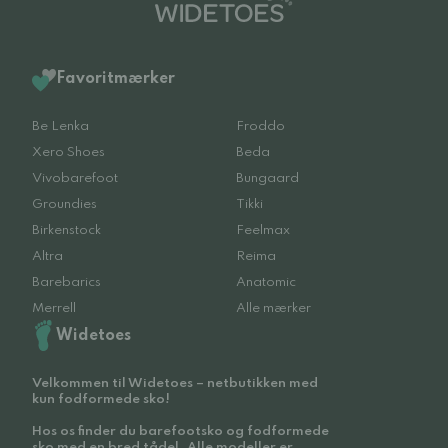
Favoritmærker
Be Lenka
Froddo
Xero Shoes
Beda
Vivobarefoot
Bungaard
Groundies
Tikki
Birkenstock
Feelmax
Altra
Reima
Barebarics
Anatomic
Merrell
Alle mærker
Widetoes
Velkommen til Widetoes – netbutikken med
kun fodformede sko!
Hos os finder du barefootsko og fodformede
sko med en bred tådel. Alle modeller er