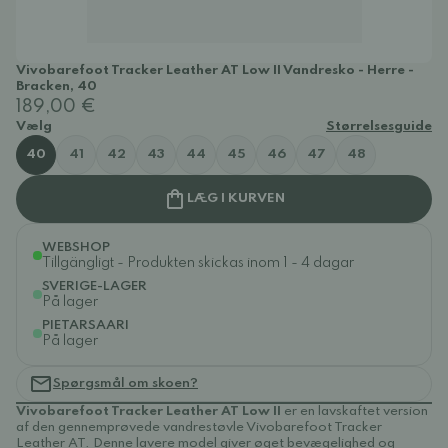
Vivobarefoot Tracker Leather AT Low II Vandresko - Herre -
Bracken, 40
189,00 €
Vælg
Størrelsesguide
40
41
42
43
44
45
46
47
48
LÆG I KURVEN
WEBSHOP
Tillgängligt - Produkten skickas inom 1 - 4 dagar
SVERIGE-LAGER
På lager
PIETARSAARI
På lager
Spørgsmål om skoen?
Vivobarefoot Tracker Leather AT Low II
er en lavskaftet version
af den gennemprøvede vandrestøvle Vivobarefoot Tracker
Leather AT. Denne lavere model giver øget bevægelighed og