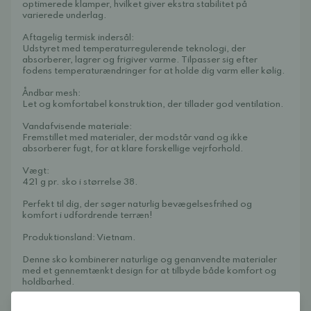
optimerede klamper, hvilket giver ekstra stabilitet på
varierede underlag.
Aftagelig termisk indersål:
Udstyret med temperaturregulerende teknologi, der
absorberer, lagrer og frigiver varme. Tilpasser sig efter
fodens temperaturændringer for at holde dig varm eller kølig.
Åndbar mesh:
Let og komfortabel konstruktion, der tillader god ventilation.
Vandafvisende materiale:
Fremstillet med materialer, der modstår vand og ikke
absorberer fugt, for at klare forskellige vejrforhold.
Vægt:
421 g pr. sko i størrelse 38.
Perfekt til dig, der søger naturlig bevægelsesfrihed og
komfort i udfordrende terræn!
Produktionsland: Vietnam.
Denne sko kombinerer naturlige og genanvendte materialer
med et gennemtænkt design for at tilbyde både komfort og
holdbarhed.
Størrelsesguide