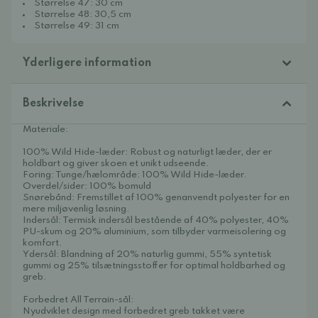
Størrelse 47: 30 cm
Størrelse 48: 30,5 cm
Størrelse 49: 31 cm
Yderligere information
Beskrivelse
Materiale:
100% Wild Hide-læder: Robust og naturligt læder, der er
holdbart og giver skoen et unikt udseende.
Foring: Tunge/hælområde: 100% Wild Hide-læder.
Overdel/sider: 100% bomuld
Snørebånd: Fremstillet af 100% genanvendt polyester for en
mere miljøvenlig løsning.
Indersål: Termisk indersål bestående af 40% polyester, 40%
PU-skum og 20% aluminium, som tilbyder varmeisolering og
komfort.
Ydersål: Blandning af 20% naturlig gummi, 55% syntetisk
gummi og 25% tilsætningsstoffer for optimal holdbarhed og
greb.
Forbedret All Terrain-sål:
Nyudviklet design med forbedret greb takket være