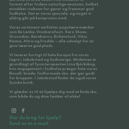
formet efter fodens naturlige anatomi, hvilket
mindsker risikoen for gener og fremmer god
fodhelse. Det er vores speciale, og noget vi
aldrig går på kompromis med.
Vores sortiment omfatter populære mærker
som Be Lenka, Vivobarefoot, Xero Shoes,
Groundies, Barebarics, Birkenstock, Viba,
Reima, Altra og Froddo – alle udvalgt for at
give tæerne god plads.
Vi leverer hurtigt til hele Europa fra vores
lagre i Jakobstad og Sydsverige. Widetoes er
grundlagt af fysioterapeuten Lina Björkskog,
hvis engagement i fodhelse præger hele vores
filosofi: brede, fodformede sko, der gør godt
for kroppen. I Jakobstad finder du også vores
fysiske butik.
Vi glæder os til at hjælpe dig med at finde sko,
som både du og dine fødder vil elske!
Har du brug for hjælp?
Send os en e-mail.