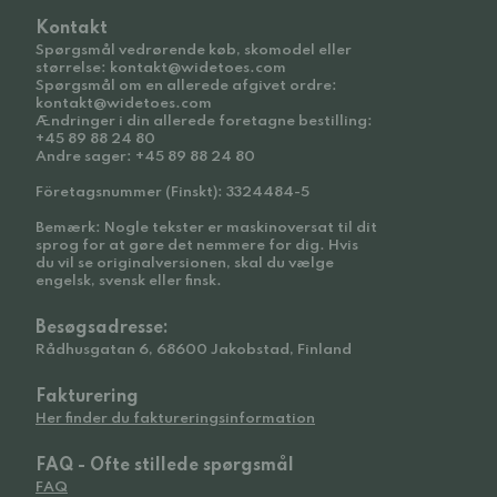
Kontakt
Spørgsmål vedrørende køb, skomodel eller
størrelse: kontakt@widetoes.com
Spørgsmål om en allerede afgivet ordre:
kontakt@widetoes.com
Ændringer i din allerede foretagne bestilling:
+45 89 88 24 80
Andre sager: +45 89 88 24 80
Företagsnummer (Finskt): 3324484-5
Bemærk: Nogle tekster er maskinoversat til dit
sprog for at gøre det nemmere for dig. Hvis
du vil se originalversionen, skal du vælge
engelsk, svensk eller finsk.
Besøgsadresse:
Rådhusgatan 6, 68600 Jakobstad, Finland
Fakturering
Her finder du faktureringsinformation
FAQ - Ofte stillede spørgsmål
FAQ