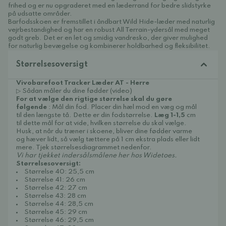
frihed og er nu opgraderet med en læderrand for bedre slidstyrke
på udsatte områder.
Barfodsskoen er fremstillet i åndbart Wild Hide-læder med naturlig
vejrbestandighed og har en robust All Terrain-ydersål med meget
godt greb. Det er en let og smidig vandresko, der giver mulighed
for naturlig bevægelse og kombinerer holdbarhed og fleksibilitet.
Størrelsesoversigt
Vivobarefoot Tracker Læder AT - Herre
▷ Sådan måler du dine fødder (video)
For at vælge den rigtige størrelse skal du gøre
følgende
: Mål din fod. Placer din hæl mod en væg og mål
til den længste tå. Dette er din fodstørrelse.
Læg 1-1,5
cm
til dette mål for at vide, hvilken størrelse du skal vælge.
Husk, at når du træner i skoene, bliver dine fødder varme
og hæver lidt, så vælg tættere på 1 cm ekstra plads eller lidt
mere. Tjek størrelsesdiagrammet nedenfor.
Vi har tjekket indersålsmålene her hos Widetoes.
Størrelsesoversigt:
Størrelse 40: 25,5 cm
Størrelse 41: 26 cm
Størrelse 42: 27 cm
Størrelse 43: 28 cm
Størrelse 44: 28,5 cm
Størrelse 45: 29 cm
Størrelse 46: 29,5 cm