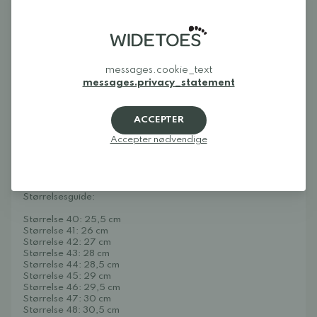
Bemærk, at Tracker Leather AT findes som herre- og
damemodel.
Sådan vælger du den rigtige størrelse: Mål din fod. Placer
hælen mod en væg og mål frem til den længste tå. Dette er din
messages.cookie_text
fodlængde.
messages.privacy_statement
Læg 0,6-1,5 cm til dette mål for at vide, hvilken størrelse du
skal vælge. Husk, at når du træner med skoene, bliver
fødderne varme og svulmer lidt op, så vælg gerne tættere på 1
ACCEPTER
cm ekstra plads, eller lidt mere. Se størrelsesguiden nedenfor
Accepter nødvendige
(vi har kontrolleret målingen af indersålen her på Widetoes).
Eksempel: Din fodlængde er 26,0 cm. Vælg derefter størrelse
41 (27 cm), så får du 1 cm ekstra plads.
Størrelsesguide:
Størrelse 40: 25,5 cm
Størrelse 41: 26 cm
Størrelse 42: 27 cm
Størrelse 43: 28 cm
Størrelse 44: 28,5 cm
Størrelse 45: 29 cm
Størrelse 46: 29,5 cm
Størrelse 47: 30 cm
Størrelse 48: 30,5 cm