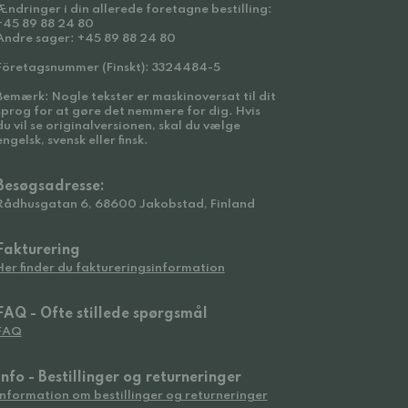
Ændringer i din allerede foretagne bestilling:
+45 89 88 24 80
Andre sager: +45 89 88 24 80
Företagsnummer (Finskt): 3324484-5
Bemærk: Nogle tekster er maskinoversat til dit
sprog for at gøre det nemmere for dig. Hvis
du vil se originalversionen, skal du vælge
engelsk, svensk eller finsk.
Besøgsadresse:
Rådhusgatan 6, 68600 Jakobstad, Finland
Fakturering
Her finder du faktureringsinformation
FAQ - Ofte stillede spørgsmål
FAQ
Info - Bestillinger og returneringer
Information om bestillinger og returneringer