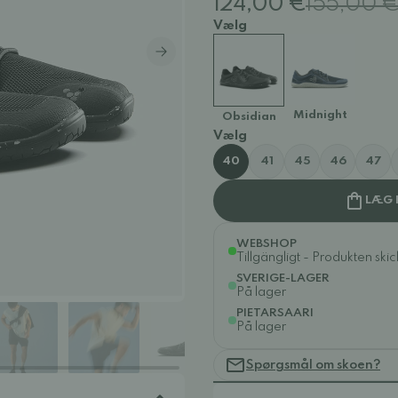
124,00 €
155,00 
Vælg
Midnight
Obsidian
Vælg
40
41
45
46
47
LÆG 
WEBSHOP
Tillgängligt - Produkten ski
SVERIGE-LAGER
På lager
PIETARSAARI
På lager
Spørgsmål om skoen?