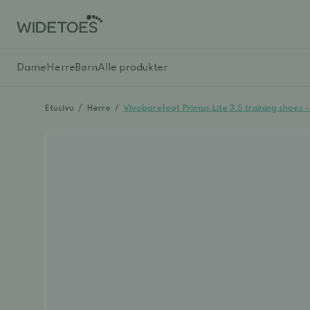
Dame
Herre
Børn
Alle produkter
Etusivu
/
Herre
/
Vivobarefoot Primus Lite 3.5 training shoes 