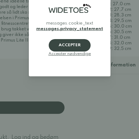
ne ideelle til træning, løb
Størrelse 41: 27,0 cm
odt og leder fugt og sved
Størrelse 42: 27,7 cm
e så lidt sko som muligt, så
Størrelse 43: 28,3 cm
elsen i Primus Lite er meget
Størrelse 44: 29,5 cm
messages.cookie_text
 fitnesscentret, løbeturen
Størrelse 45: 30,0 cm
messages.privacy_statement
g brug takket være det
Størrelse 46: 30,5 cm
g giver ikke så godt greb i
Størrelse 47: 31,0 cm
rimus Lite III virkelig
Størrelse 48: 32,0 cm
ACCEPTER
Størrelse 49: 32,5 cm
Accepter nødvendige
Yderligere information
ukt.
Log ind og bedøm