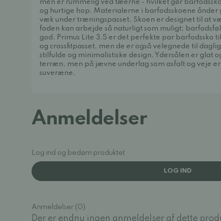
men er rummelig ved tæerne - hvilket gør barfodsskoe
og hurtige hop. Materialerne i barfodsskoene ånder g
væk under træningspasset. Skoen er designet til at vær
foden kan arbejde så naturligt som muligt; barfodsføl
god. Primus Lite 3.5 er det perfekte par barfodssko til
og crossfitpasset, men de er også velegnede til dagli
stilfulde og minimalistiske design. Ydersålen er glat o
terræn, men på jævne underlag som asfalt og veje er P
suveræne.
Anmeldelser
Log ind og bedøm produktet
LOG IND
Anmeldelser (0)
Der er endnu ingen anmeldelser af dette prod