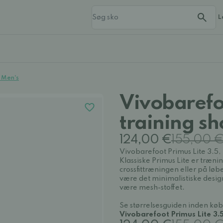
L
- Men's
Vivobarefoo
training sh
124,00 €
155,00 
Vivobarefoot Primus Lite 3.5
Klassiske Primus Lite er træn
crossfittræningen eller på løb
være det minimalistiske desi
være mesh-stoffet.
Se størrelsesguiden inden køb
Vivobarefoot Primus Lite 3.5