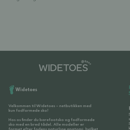
Widetoes
Velkommen til Widetoes – netbutikken med
kun fodformede sko!
Hos os finder du barefootsko og fodformede
sko med en bred tådel. Alle modeller er
formet efter fodens naturlige anatomi, hvilket