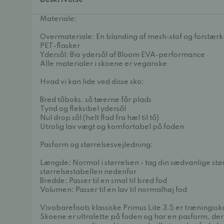
Beskrivelse
Materiale:
Overmateriale: En blanding af mesh-stof og forstærk
PET-flasker
Ydersål: Bio ydersål af Bloom EVA-performance
Alle materialer i skoene er veganske
Hvad vi kan lide ved disse sko:
Bred tåboks, så tæerne får plads
Tynd og fleksibel ydersål
Nul drop sål (helt flad fra hæl til tå)
Utrolig lav vægt og komfortabel på foden
Pasform og størrelsesvejledning:
Længde: Normal i størrelsen - tag din sædvanlige stør
størrelsestabellen nedenfor
Bredde: Passer til en smal til bred fod
Volumen: Passer til en lav til normalhøj fod
Vivobarefoots klassiske Primus Lite 3.5 er træningss
Skoene er ultralette på foden og har en pasform, der