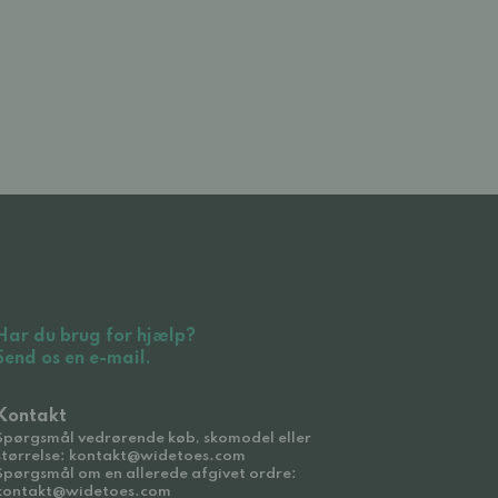
Har du brug for hjælp?
Send os en e-mail.
Kontakt
Spørgsmål vedrørende køb, skomodel eller
størrelse: kontakt@widetoes.com
Spørgsmål om en allerede afgivet ordre:
kontakt@widetoes.com