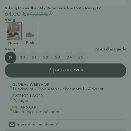
Viking Prewalker Alv Rena Barefoot 2V - Navy, 19
64,00 €
84,00 €
Vælg
Pink
Navy
Vælg
Størrelsesguide
19
20
21
22
23
24
25
LÆG I KURVEN
GLOBAL.WEBSHOP
Tillgängligt - Produkten skickas inom 1 - 4 dagar
SVERIGE-LAGER
På lager
PIETARSAARI
Midlertidigt ikke på lager
Spørgsmål om skoen?