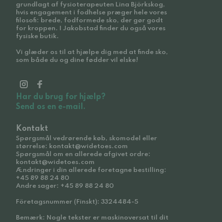
grundlagt af fysioterapeuten Lina Björkskog,
hvis engagement i fodhelse præger hele vores
filosofi: brede, fodformede sko, der gør godt
for kroppen. I Jakobstad finder du også vores
fysiske butik.
Vi glæder os til at hjælpe dig med at finde sko,
som både du og dine fødder vil elske!
Har du brug for hjælp?
Send os en e-mail.
Kontakt
Spørgsmål vedrørende køb, skomodel eller
størrelse: kontakt@widetoes.com
Spørgsmål om en allerede afgivet ordre:
kontakt@widetoes.com
Ændringer i din allerede foretagne bestilling:
+45 89 88 24 80
Andre sager: +45 89 88 24 80
Företagsnummer (Finskt): 3324484-5
Bemærk: Nogle tekster er maskinoversat til dit