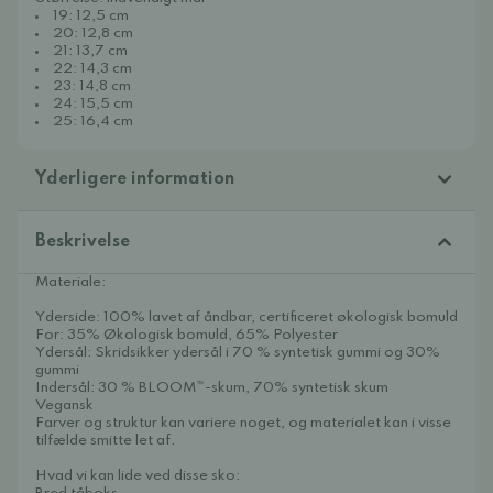
19: 12,5 cm
20: 12,8 cm
21: 13,7 cm
22: 14,3 cm
23: 14,8 cm
24: 15,5 cm
25: 16,4 cm
Yderligere information
Beskrivelse
Materiale:
Yderside: 100% lavet af åndbar, certificeret økologisk bomuld
For: 35% Økologisk bomuld, 65% Polyester
Ydersål: Skridsikker ydersål i 70 % syntetisk gummi og 30%
gummi
Indersål: 30 % BLOOM™-skum, 70% syntetisk skum
Vegansk
Farver og struktur kan variere noget, og materialet kan i visse
tilfælde smitte let af.
Hvad vi kan lide ved disse sko: