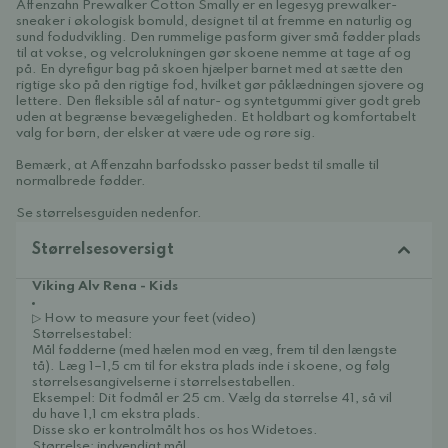
Affenzahn Prewalker Cotton Smally er en legesyg prewalker-
sneaker i økologisk bomuld, designet til at fremme en naturlig og
sund fodudvikling. Den rummelige pasform giver små fødder plads
til at vokse, og velcrolukningen gør skoene nemme at tage af og
på. En dyrefigur bag på skoen hjælper barnet med at sætte den
rigtige sko på den rigtige fod, hvilket gør påklædningen sjovere og
lettere. Den fleksible sål af natur- og syntetgummi giver godt greb
uden at begrænse bevægeligheden. Et holdbart og komfortabelt
valg for børn, der elsker at være ude og røre sig.
Bemærk, at Affenzahn barfodssko passer bedst til smalle til
normalbrede fødder.
Se størrelsesguiden nedenfor.
Størrelsesoversigt
Viking Alv Rena - Kids
▷ How to measure your feet (video)
Størrelsestabel:
Mål fødderne (med hælen mod en væg, frem til den længste
tå). Læg 1–1,5 cm til for ekstra plads inde i skoene, og følg
størrelsesangivelserne i størrelsestabellen.
Eksempel: Dit fodmål er 25 cm. Vælg da størrelse 41, så vil
du have 1,1 cm ekstra plads.
Disse sko er kontrolmålt hos os hos Widetoes.
Størrelse: indvendigt mål