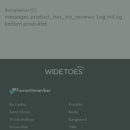
Anmeldelser (0)
messages.product_has_no_reviews
Log ind og
bedøm produktet
Favoritmærker
Be Lenka
Froddo
Xero Shoes
Beda
Vivobarefoot
Bungaard
Groundies
Tikki