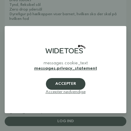
Bred tåboks
Tynd, fleksibel sål
Zero drop ydersål
Dyrefigur på hælkappen viser barnet, hvilken sko der skal på
hvilken fod
Pasform og størrelsesråd:
OBS! Affenzahn sko har en smal pasform, de passer til smalle
til normalbrede og lave til normalhøje fødder. En bred fod
eller høj fod passer ikke i denne sko.
Normal i størrelsen, men følg størrelsestabellen.
Plejeinstruktioner: Rengør skoene med en fugtig klud. Ved
messages.cookie_text
regelmæssigt at spraye med fx Collonil Organic Cover giver
messages.privacy_statement
du skoene beskyttelse mod snavs og væde.
ACCEPTER
Accepter nødvendige
Anmeldelser
Log ind og bedøm produktet
LOG IND