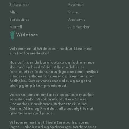
Birkenstock
Feelmax
Altra
Reima
Barebarics
Anatomic
Merrell
Alle mærker
Widetoes
Velkommen til Widetoes – netbutikken med
kun fodformede sko!
Hos os finder du barefootsko og fodformede
sko med en bred tådel. Alle modeller er
formet efter fodens naturlige anatomi, hvilket
mindsker risikoen for gener og fremmer god
fodhelse. Det er vores speciale, og noget vi
aldrig går på kompromis med.
Vores sortiment omfatter populære mærker
som Be Lenka, Vivobarefoot, Xero Shoes,
Groundies, Barebarics, Birkenstock, Viba,
Reima, Altra og Froddo – alle udvalgt for at
give tæerne god plads.
Vi leverer hurtigt til hele Europa fra vores
lagre i Jakobstad og Sydsverige. Widetoes er