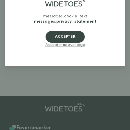
Anmeldelser
messages.cookie_text
Log ind og bedøm produktet
messages.privacy_statement
LOG IND
ACCEPTER
Accepter nødvendige
Anmeldelser (0)
Der er endnu ingen anmeldelser af dette
produkt.
Log ind og bedøm produktet
Favoritmærker