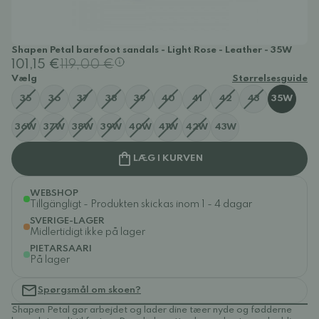
Shapen Petal barefoot sandals - Light Rose - Leather - 35W
101,15 €
119,00 €
Vælg
Størrelsesguide
35
36
37
38
39
40
41
42
43
35W
36W
37W
38W
39W
40W
41W
42W
43W
LÆG I KURVEN
WEBSHOP
Tillgängligt - Produkten skickas inom 1 - 4 dagar
SVERIGE-LAGER
Midlertidigt ikke på lager
PIETARSAARI
På lager
Spørgsmål om skoen?
Shapen Petal gør arbejdet og lader dine tæer nyde og fødderne