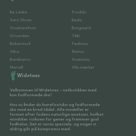
Be Lenka
Froddo
Xero Shoes
Beda
Vivobarefoot
Bungaard
Groundies
Tikki
Birkenstock
Feelmax
Altra
Reima
Barebarics
Anatomic
Merrell
Alle mærker
Widetoes
Velkommen til Widetoes – netbutikken med
kun fodformede sko!
Hos os finder du barefootsko og fodformede
sko med en bred tådel. Alle modeller er
formet efter fodens naturlige anatomi, hvilket
mindsker risikoen for gener og fremmer god
fodhelse. Det er vores speciale, og noget vi
aldrig går på kompromis med.