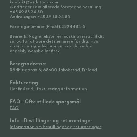
kontakt@widetoes.com
Ændringer i din allerede foretagne bestilling:
+45 89 88 24 80
Andre sager: +45 89 88 24 80
Företagsnummer (Finskt): 3324484-5
Bemærk: Nogle tekster er maskinoversat til dit
sprog for at gøre det nemmere for dig. Hvis
du vil se originalversionen, skal du vælge
engelsk, svensk eller finsk.
Besøgsadresse:
Rådhusgatan 6, 68600 Jakobstad, Finland
Fakturering
Her finder du faktureringsinformation
FAQ - Ofte stillede spørgsmål
FAQ
Info - Bestillinger og returneringer
Information om bestillinger og returneringer