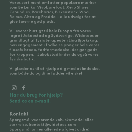
Vores sortiment omfatter populære mærker
som Be Lenka, Vivobarefoot, Xero Shoes,
Groundies, Barebarics, Birkenstock, Viba,
Reima, Altra og Froddo – alle udvalgt for at
give tæerne god plads.
Vi leverer hurtigt til hele Europa fra vores
lagre i Jakobstad og Sydsverige. Widetoes er
grundlagt af fysioterapeuten Lina Björkskog,
hvis engagement i fodhelse præger hele vores
filosofi: brede, fodformede sko, der gør godt
for kroppen. I Jakobstad finder du også vores
fysiske butik.
Vi glæder os til at hjælpe dig med at finde sko,
som både du og dine fødder vil elske!
Har du brug for hjælp?
Send os en e-mail.
Kontakt
Spørgsmål vedrørende køb, skomodel eller
størrelse: kontakt@widetoes.com
Spørgsmål om en allerede afgivet ordre: