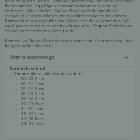
have det godt til festen. Dans hele natten lang uden tæer, der bliver
klemt sammen, og gå hjem i sensommernat med skoene på
fødderne - ikke i hånden. Shapen Petal barfodasandaler er
fremstillet i Europa af læder af høj kvalitet og har to års garanti.
Barfodsskoene passer ikke kun til fest, men det elegante look går
også godt til mere dressede hverdagsoutfits. Shapen Petal fås i to
forskellige bredder; regular og wide.
Bemærk, at Shapen Petal er store i størrelsen. Se størrelsesguiden
længere nede inden køb.
Størrelsesoversigt
Formet kronblad
▷ Sådan måler du dine fødder (video)
35: 23,7 cm
36: 24,2 cm
37: 24,9 cm
38: 25,4 cm
39: 26,3 cm
40: 26,8 cm
41: 27,4 cm
42: 28,1 cm
43: 28,8 cm
44: 29,4 cm