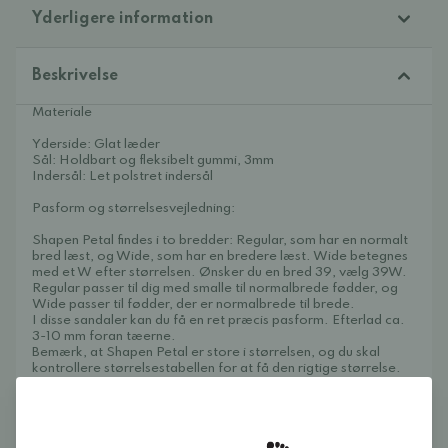
Yderligere information
Beskrivelse
Materiale
Yderside: Glat læder
Sål: Holdbart og fleksibelt gummi, 3mm
Indersål: Let polstret indersål
Pasform og størrelsesvejledning:
Shapen Petal findes i to bredder: Regular, som har en normalt
bred læst, og Wide, som har en bredere læst. Wide betegnes
med et W efter størrelsen. Ønsker du en bred 39, vælg 39W.
Regular passer til dig med smalle til normalbrede fødder, og
Wide passer til fødder, der er normalbrede til brede.
I disse sandaler kan du få en ret præcis pasform. Efterlad ca.
3-10 mm foran tæerne.
Bemærk, at Shapen Petal er store i størrelsen, og du skal
kontrollere størrelsestabellen for at få den rigtige størrelse.