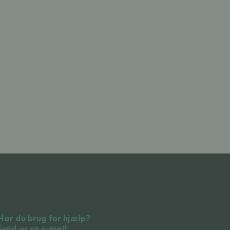
Har du brug for hjælp?
Send os en e-mail.