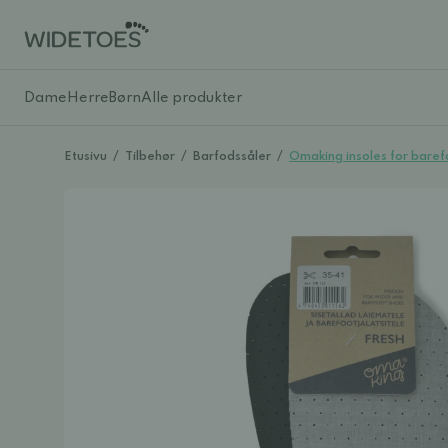
Dame
Herre
Børn
Alle produkter
Etusivu
/
Tilbehør
/
Barfodssåler
/
Omaking insoles for baref