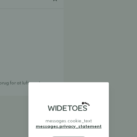
ug for at lufte og tørre.
messages.cookie_text
messages.privacy_statement