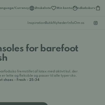
anguage/Currency
Ønskeliste
Min konto
Indkøbskurv
Inspiration
Butik
Nyheder
Info
Om os
soles for barefoot
sh
arfodssko fremstillet af latex med aktivt kul, der
er lette og fleksible og passer til alle typer sko.
t shoes - Fresh - 25-34