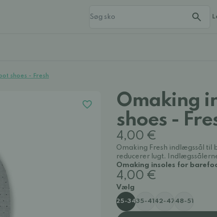
L
oot shoes - Fresh
Omaking in
shoes - Fre
4,00 €
Omaking Fresh indlægssål til b
reducerer lugt. Indlægssålerne 
Omaking insoles for barefoo
4,00 €
Vælg
25-34
35-41
42-47
48-51