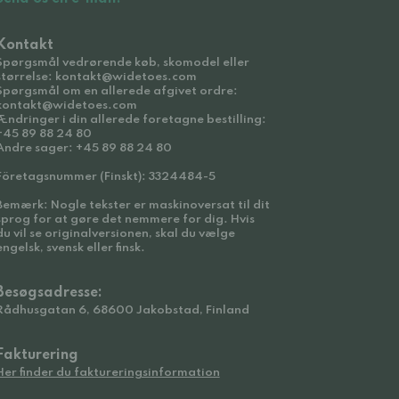
Kontakt
Spørgsmål vedrørende køb, skomodel eller
størrelse: kontakt@widetoes.com
Spørgsmål om en allerede afgivet ordre:
kontakt@widetoes.com
Ændringer i din allerede foretagne bestilling:
+45 89 88 24 80
Andre sager: +45 89 88 24 80
Företagsnummer (Finskt): 3324484-5
Bemærk: Nogle tekster er maskinoversat til dit
sprog for at gøre det nemmere for dig. Hvis
du vil se originalversionen, skal du vælge
engelsk, svensk eller finsk.
Besøgsadresse:
Rådhusgatan 6, 68600 Jakobstad, Finland
Fakturering
Her finder du faktureringsinformation