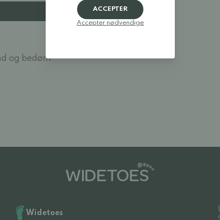
ACCEPTER
Accepter nødvendige
nd og bedøm
Widetoes