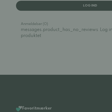
LOG IND
Anmeldelser (0)
messages.product_has_no_reviews
Log i
produktet
Favoritmærker