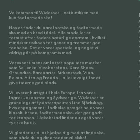
Velkommen til Widetoes – netbutikken med
kun fodformede sko!
Hos os finder du barefootsko og fodformede
sko med en bred tådel. Alle modeller er
formet efter fodens naturlige anatomi, hvilket
mindsker risikoen for gener og fremmer god
fodhelse. Det er vores speciale, og noget vi
aldrig går på kompromis med.
Vores sortiment omfatter populære mærker
som Be Lenka, Vivobarefoot, Xero Shoes,
Groundies, Barebarics, Birkenstock, Viba,
Reima, Altra og Froddo – alle udvalgt for at
give tæerne god plads.
Vi leverer hurtigt til hele Europa fra vores
lagre i Jakobstad og Sydsverige. Widetoes er
grundlagt af fysioterapeuten Lina Björkskog,
hvis engagement i fodhelse præger hele vores
filosofi: brede, fodformede sko, der gør godt
for kroppen. I Jakobstad finder du også vores
fysiske butik.
Vi glæder os til at hjælpe dig med at finde sko,
som både du og dine fødder vil elske!