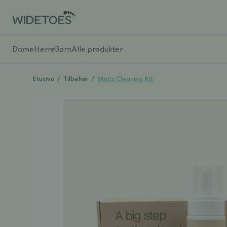
Dame
Herre
Børn
Alle produkter
Etusivu
/
Tilbehør
/
Muris Cleaning Kit