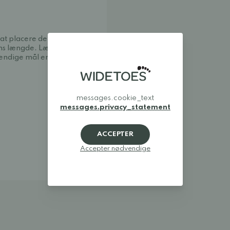
d at placere den mod en
ns længde. Læg 1–1,5 cm til
vendige mål er angivet
messages.cookie_text
messages.privacy_statement
ACCEPTER
Accepter nødvendige