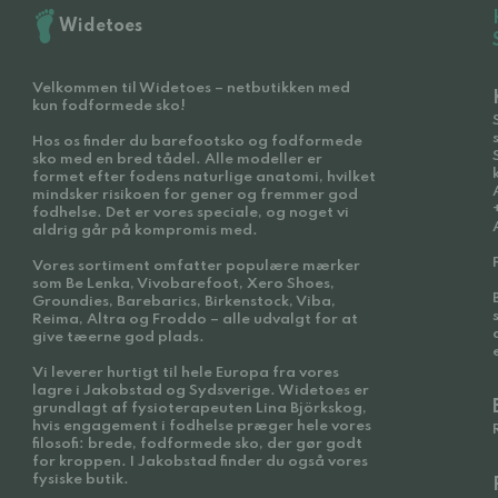
Widetoes
Velkommen til Widetoes – netbutikken med
kun fodformede sko!
Hos os finder du barefootsko og fodformede
sko med en bred tådel. Alle modeller er
formet efter fodens naturlige anatomi, hvilket
mindsker risikoen for gener og fremmer god
fodhelse. Det er vores speciale, og noget vi
aldrig går på kompromis med.
Vores sortiment omfatter populære mærker
som Be Lenka, Vivobarefoot, Xero Shoes,
Groundies, Barebarics, Birkenstock, Viba,
Reima, Altra og Froddo – alle udvalgt for at
give tæerne god plads.
Vi leverer hurtigt til hele Europa fra vores
lagre i Jakobstad og Sydsverige. Widetoes er
grundlagt af fysioterapeuten Lina Björkskog,
hvis engagement i fodhelse præger hele vores
filosofi: brede, fodformede sko, der gør godt
for kroppen. I Jakobstad finder du også vores
fysiske butik.