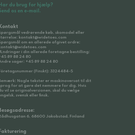
Har du brug for hjælp?
Send os en e-mail.
Kontakt
Spørgsmål vedrørende køb, skomodel eller
størrelse: kontakt@widetoes.com
Spørgsmål om en allerede afgivet ordre:
kontakt@widetoes.com
Ændringer i din allerede foretagne bestilling:
+45 89 88 24 80
Andre sager: +45 89 88 24 80
Företagsnummer (Finskt): 3324484-5
Bemærk: Nogle tekster er maskinoversat til dit
sprog for at gøre det nemmere for dig. Hvis
du vil se originalversionen, skal du vælge
engelsk, svensk eller finsk.
Besøgsadresse:
Rådhusgatan 6, 68600 Jakobstad, Finland
Fakturering