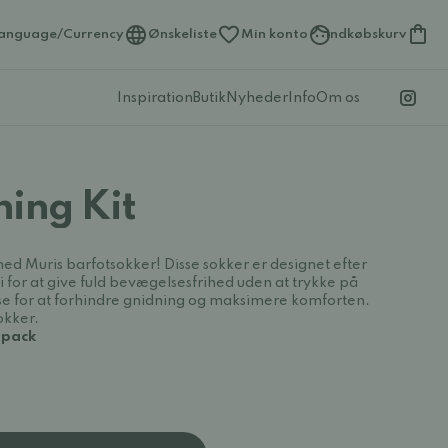
anguage/Currency
Ønskeliste
Min konto
Indkøbskurv
Inspiration
Butik
Nyheder
Info
Om os
ning Kit
d Muris barfotsokker! Disse sokker er designet efter
 for at give fuld bevægelsesfrihed uden at trykke på
e for at forhindre gnidning og maksimere komforten.
okker.
1-pack