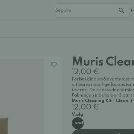
L
Muris Clea
12,00 €
Forkæl dine små eventyrere me
dit barns naturlige fodanatomi
tæerne. De er desuden sømløs
Pakningen indeholder 3 par s
Muris Cleaning Kit - Clean, 
12,00 €
Vælg
1-pack