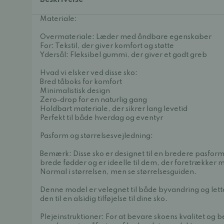
Beskrivelse
Materiale:
Overmateriale: Læder med åndbare egenskaber
For: Tekstil, der giver komfort og støtte
Ydersål: Fleksibel gummi, der giver et godt greb
Hvad vi elsker ved disse sko:
Bred tåboks for komfort
Minimalistisk design
Zero-drop for en naturlig gang
Holdbart materiale, der sikrer lang levetid
Perfekt til både hverdag og eventyr
Pasform og størrelsesvejledning:
Bemærk: Disse sko er designet til en bredere pasform.
brede fødder og er ideelle til dem, der foretrækker 
Normal i størrelsen, men se størrelsesguiden.
Denne model er velegnet til både byvandring og lette
den til en alsidig tilføjelse til dine sko.
Plejeinstruktioner: For at bevare skoens kvalitet og 