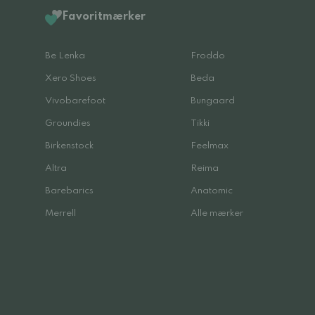
Favoritmærker
Be Lenka
Froddo
Xero Shoes
Beda
Vivobarefoot
Bungaard
Groundies
Tikki
Birkenstock
Feelmax
Altra
Reima
Barebarics
Anatomic
Merrell
Alle mærker