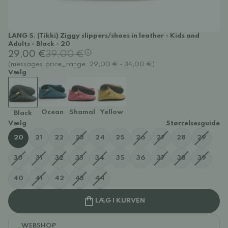
LANG S. (Tikki) Ziggy slippers/shoes in leather - Kids and
Adults - Black - 20
29,00 €
39,00 €
(messages.price_range: 29,00 € - 34,00 €)
Vælg
Ocean
Shamal
Yellow
Black
Vælg
Størrelsesguide
20
21
22
23
24
25
26
27
28
29
30
31
32
33
34
35
36
37
38
39
40
41
42
43
44
LÆG I KURVEN
WEBSHOP