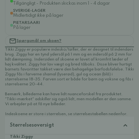
Tillgängligt - Produkten skickas inom 1 - 4 dagar
SVERIGE-LAGER
Midlertidigt ikke på lager
PIETARSAARI
På lager
Spørgsmål om skoen?
Tikki Ziggy er populære indesko/tøfler, der er designet til indendørs
brug. Ziggy har en tynd ydersål på 1 mm og en indersål på 2 mm for
lidt dæmpning. Indersiden af skoene er lavet af kromfrit læder af
høj kvalitet. Ziggy har lav vægt og bred tåboks. Disse bliver hurtigt
barnets favoritter takket være den behagelige barfodsfølelse. Tikki
Ziggy fås i farverne shamal (lyserød), gul og ocean (blå) i
størrelserne 18-35. Farven sort er både for børn og voksne og fås i
størrelserne 20-44.
Bemærk, billederne kan have lidt nuanceforskel fra produktet.
"Tikki-mærket" adskiller sig også lidt, men modellen er den samme.
Vi arbejder på at få nye billeder.
Indeskoene er store i størrelsen, se størrelsestabellen nedenfor.
Størrelsesoversigt
Tikki Ziggy