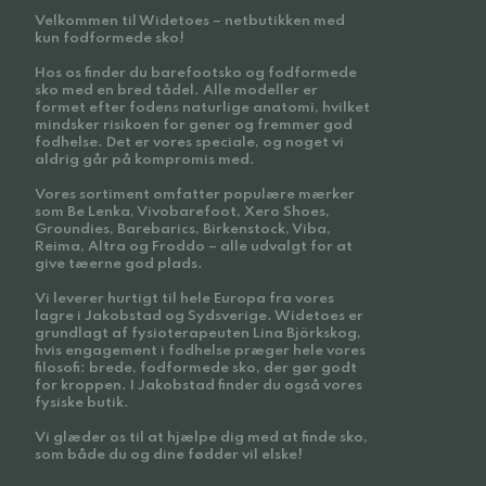
Velkommen til Widetoes – netbutikken med
kun fodformede sko!
Hos os finder du barefootsko og fodformede
sko med en bred tådel. Alle modeller er
formet efter fodens naturlige anatomi, hvilket
mindsker risikoen for gener og fremmer god
fodhelse. Det er vores speciale, og noget vi
aldrig går på kompromis med.
Vores sortiment omfatter populære mærker
som Be Lenka, Vivobarefoot, Xero Shoes,
Groundies, Barebarics, Birkenstock, Viba,
Reima, Altra og Froddo – alle udvalgt for at
give tæerne god plads.
Vi leverer hurtigt til hele Europa fra vores
lagre i Jakobstad og Sydsverige. Widetoes er
grundlagt af fysioterapeuten Lina Björkskog,
hvis engagement i fodhelse præger hele vores
filosofi: brede, fodformede sko, der gør godt
for kroppen. I Jakobstad finder du også vores
fysiske butik.
Vi glæder os til at hjælpe dig med at finde sko,
som både du og dine fødder vil elske!