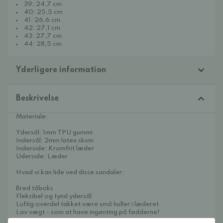
39: 24,7 cm
40: 25,5 cm
41: 26,6 cm
42: 27,1 cm
43: 27,7 cm
44: 28,5 cm
Yderligere information
Beskrivelse
Materiale:
Ydersål: 1mm TPU gummi
Indersål: 2mm latex skum
Inderside: Kromfrit læder
Uderside: Læder
Hvad vi kan lide ved disse sandaler:
Bred tåboks
Fleksibel og tynd ydersål
Luftig overdel takket være små huller i læderet
Lav vægt - som at have ingenting på fødderne!