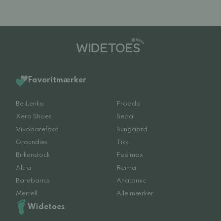
Favoritmærker
Be Lenka
Froddo
Xero Shoes
Beda
Vivobarefoot
Bungaard
Groundies
Tikki
Birkenstock
Feelmax
Altra
Reima
Barebarics
Anatomic
Merrell
Alle mærker
Widetoes