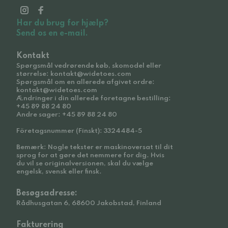
Har du brug for hjælp?
Send os en e-mail.
Kontakt
Spørgsmål vedrørende køb, skomodel eller
størrelse: kontakt@widetoes.com
Spørgsmål om en allerede afgivet ordre:
kontakt@widetoes.com
Ændringer i din allerede foretagne bestilling:
+45 89 88 24 80
Andre sager: +45 89 88 24 80
Företagsnummer (Finskt): 3324484-5
Bemærk: Nogle tekster er maskinoversat til dit
sprog for at gøre det nemmere for dig. Hvis
du vil se originalversionen, skal du vælge
engelsk, svensk eller finsk.
Besøgsadresse:
Rådhusgatan 6, 68600 Jakobstad, Finland
Fakturering