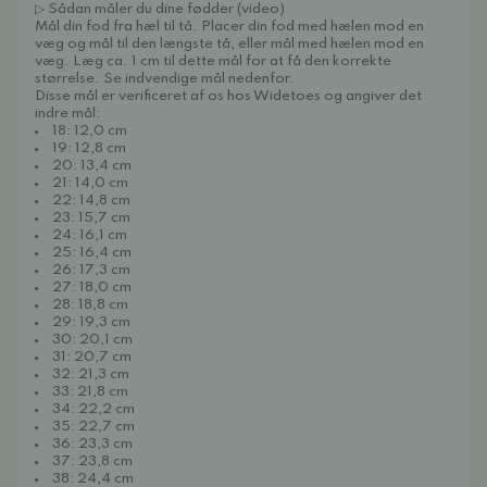
▷ Sådan måler du dine fødder (video)
Mål din fod fra hæl til tå. Placer din fod med hælen mod en
væg og mål til den længste tå, eller mål med hælen mod en
væg. Læg ca. 1 cm til dette mål for at få den korrekte
størrelse. Se indvendige mål nedenfor.
Disse mål er verificeret af os hos Widetoes og angiver det
indre mål:
18: 12,0 cm
19: 12,8 cm
20: 13,4 cm
21: 14,0 cm
22: 14,8 cm
23: 15,7 cm
24: 16,1 cm
25: 16,4 cm
26: 17,3 cm
27: 18,0 cm
28: 18,8 cm
29: 19,3 cm
30: 20,1 cm
31: 20,7 cm
32: 21,3 cm
33: 21,8 cm
34: 22,2 cm
35: 22,7 cm
36: 23,3 cm
37: 23,8 cm
38: 24,4 cm