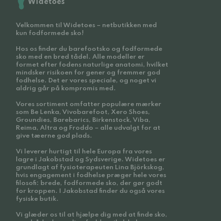
Widetoes
Velkommen til Widetoes – netbutikken med
kun fodformede sko!
Hos os finder du barefootsko og fodformede
sko med en bred tådel. Alle modeller er
formet efter fodens naturlige anatomi, hvilket
mindsker risikoen for gener og fremmer god
fodhelse. Det er vores speciale, og noget vi
aldrig går på kompromis med.
Vores sortiment omfatter populære mærker
som Be Lenka, Vivobarefoot, Xero Shoes,
Groundies, Barebarics, Birkenstock, Viba,
Reima, Altra og Froddo – alle udvalgt for at
give tæerne god plads.
Vi leverer hurtigt til hele Europa fra vores
lagre i Jakobstad og Sydsverige. Widetoes er
grundlagt af fysioterapeuten Lina Björkskog,
hvis engagement i fodhelse præger hele vores
filosofi: brede, fodformede sko, der gør godt
for kroppen. I Jakobstad finder du også vores
fysiske butik.
Vi glæder os til at hjælpe dig med at finde sko,