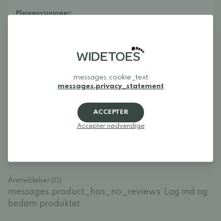
Plejeanvisninger:
Tør af med en fugtig klud eller brug f.eks. dette til
rengøring:
Collonil Bamboo Lotion
. For at beskytte mod
snavs og fugt anbefaler vi at imprægnere skoene, f.eks. med
dette:
Collonil Organic Cover.
messages.cookie_text
messages.privacy_statement
Anmeldelser
ACCEPTER
Accepter nødvendige
Log ind og bedøm produktet
LOG IND
Anmeldelser (0)
messages.product_has_no_reviews
Log ind og
bedøm produktet