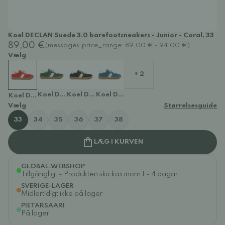
Koel DECLAN Suede 3.0 barefootsneakers - Junior - Coral, 33
89,00 €
(messages.price_range: 89,00 € - 94,00 €)
Vælg
+ 2
Koel DECLAN Suede 3.0 barefootsneakers - Junior - Kh
Koel DECLAN Suede 3.0 barefootsneakers - Juni
Koel DECLAN Suede 3.0 barefootsneake
Koel DECLAN Suede 3.0 barefootsneakers - Junior - Coral
Vælg
Størrelsesguide
33
34
35
36
37
38
LÆG I KURVEN
GLOBAL.WEBSHOP
Tillgängligt - Produkten skickas inom 1 - 4 dagar
SVERIGE-LAGER
Midlertidigt ikke på lager
PIETARSAARI
På lager