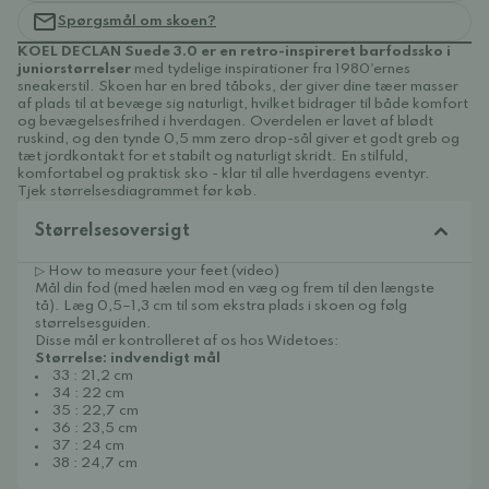
Spørgsmål om skoen?
KOEL DECLAN Suede 3.0 er en retro-inspireret barfodssko i
juniorstørrelser
med tydelige inspirationer fra 1980'ernes
sneakerstil. Skoen har en bred tåboks, der giver dine tæer masser
af plads til at bevæge sig naturligt, hvilket bidrager til både komfort
og bevægelsesfrihed i hverdagen. Overdelen er lavet af blødt
ruskind, og den tynde 0,5 mm zero drop-sål giver et godt greb og
tæt jordkontakt for et stabilt og naturligt skridt. En stilfuld,
komfortabel og praktisk sko - klar til alle hverdagens eventyr.
Tjek størrelsesdiagrammet før køb.
Størrelsesoversigt
▷ How to measure your feet (video)
Mål din fod (med hælen mod en væg og frem til den længste
tå). Læg 0,5–1,3 cm til som ekstra plads i skoen og følg
størrelsesguiden.
Disse mål er kontrolleret af os hos Widetoes:
Størrelse: indvendigt mål
33 : 21,2 cm
34 : 22 cm
35 : 22,7 cm
36 : 23,5 cm
37 : 24 cm
38 : 24,7 cm