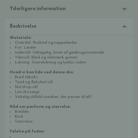
Yderligere information
Beskrivelse
Materiale:
Overdel: Ruskind og nappalæder
For: Læder
Indersål: Udtagelig, lavet af genbrugsmateriale
Ydersål: Blød og slidstærk gummi
Lukning: Snørelukning og lynlås i siden
Hvad vi kan lide ved denne sko:
Bred tåboks
Tynd og fleksibel sål
Nul drop sål
Lav skovægt
Virkelig stilfuld sneaker, der passer til alt!
Råd om pasform og størrelse:
Bredde:
Bind:
Størrelse:
Følelse på foden: