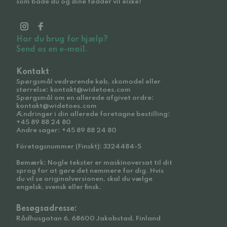
som både du og dine fødder vil elske!
Har du brug for hjælp?
Send os en e-mail.
Kontakt
Spørgsmål vedrørende køb, skomodel eller
størrelse: kontakt@widetoes.com
Spørgsmål om en allerede afgivet ordre:
kontakt@widetoes.com
Ændringer i din allerede foretagne bestilling:
+45 89 88 24 80
Andre sager: +45 89 88 24 80
Företagsnummer (Finskt): 3324484-5
Bemærk: Nogle tekster er maskinoversat til dit
sprog for at gøre det nemmere for dig. Hvis
du vil se originalversionen, skal du vælge
engelsk, svensk eller finsk.
Besøgsadresse:
Rådhusgatan 6, 68600 Jakobstad, Finland