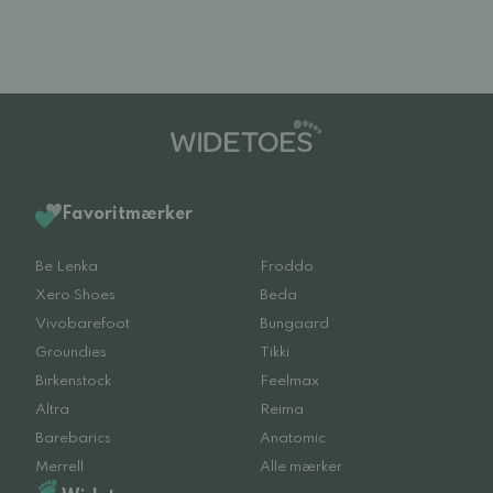
Favoritmærker
Be Lenka
Froddo
Xero Shoes
Beda
Vivobarefoot
Bungaard
Groundies
Tikki
Birkenstock
Feelmax
Altra
Reima
Barebarics
Anatomic
Merrell
Alle mærker