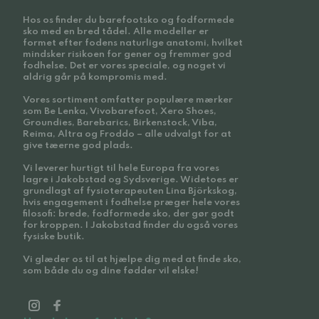
Hos os finder du barefootsko og fodformede
sko med en bred tådel. Alle modeller er
formet efter fodens naturlige anatomi, hvilket
mindsker risikoen for gener og fremmer god
fodhelse. Det er vores speciale, og noget vi
aldrig går på kompromis med.
Vores sortiment omfatter populære mærker
som Be Lenka, Vivobarefoot, Xero Shoes,
Groundies, Barebarics, Birkenstock, Viba,
Reima, Altra og Froddo – alle udvalgt for at
give tæerne god plads.
Vi leverer hurtigt til hele Europa fra vores
lagre i Jakobstad og Sydsverige. Widetoes er
grundlagt af fysioterapeuten Lina Björkskog,
hvis engagement i fodhelse præger hele vores
filosofi: brede, fodformede sko, der gør godt
for kroppen. I Jakobstad finder du også vores
fysiske butik.
Vi glæder os til at hjælpe dig med at finde sko,
som både du og dine fødder vil elske!