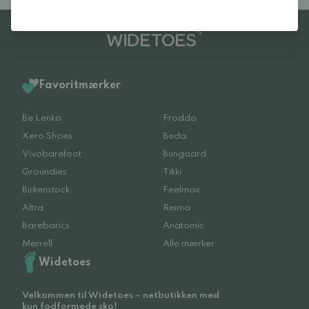
Favoritmærker
Be Lenka
Froddo
Xero Shoes
Beda
Vivobarefoot
Bungaard
Groundies
Tikki
Birkenstock
Feelmax
Altra
Reima
Barebarics
Anatomic
Merrell
Alle mærker
Widetoes
Velkommen til Widetoes – netbutikken med
kun fodformede sko!