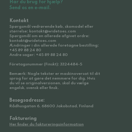
Har du brug for hjælp?
Send os en e-mail.
Kontakt
Spørgsmål vedrørende køb, skomodel eller
størrelse: kontakt@widetoes.com
Spørgsmål om en allerede afgivet ordre:
kontakt@widetoes.com
Ændringer i din allerede foretagne bestilling:
+45 89 88 24 80
Andre sager: +45 89 88 24 80
Företagsnummer (Finskt): 3324484-5
Bemærk: Nogle tekster er maskinoversat til dit
sprog for at gøre det nemmere for dig. Hvis
du vil se originalversionen, skal du vælge
engelsk, svensk eller finsk.
Besøgsadresse:
Rådhusgatan 6, 68600 Jakobstad, Finland
Fakturering
Her finder du faktureringsinformation