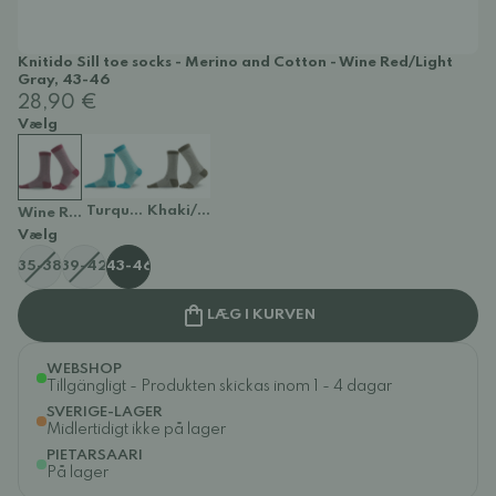
Knitido Sill toe socks - Merino and Cotton - Wine Red/Light
Gray, 43-46
28,90 €
Vælg
Turquoise/Light Green
Khaki/White
Wine Red/Light Gray
Vælg
35-38
39-42
43-46
LÆG I KURVEN
WEBSHOP
Tillgängligt - Produkten skickas inom 1 - 4 dagar
SVERIGE-LAGER
Midlertidigt ikke på lager
PIETARSAARI
På lager