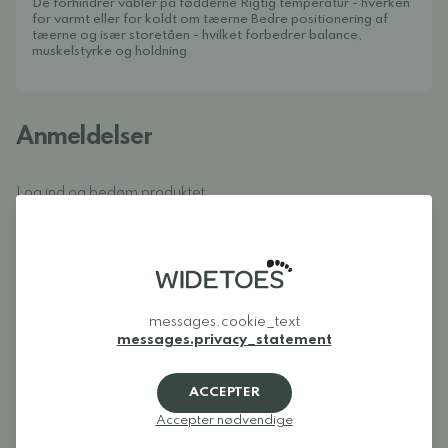
De forhindrer vabler på fødderne Rigtig temperatur - hverken
for varmt eller for koldt om tæerne Bedre positionering af
tæerne og især storetåen - hvilket forbedrer balance,
muskelstyrke og holdning
Anmeldelser
Log ind og bedøm produktet
LOG IND
Anmeldelser (0)
Der er endnu ingen anmeldelser af dette
messages.cookie_text
messages.privacy_statement
produkt.
Log ind og bedøm produktet
ACCEPTER
Accepter nødvendige