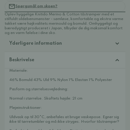
Spørgsmål om skoen?
Oplev hyggelige Knitido Merino & Cotton tåstrømper med et
stilfuldt sildebensmønster - sømløse, komfortable og ekstra varme
takket være højkvalitets merinould og bomuld. Omhyggeligt og
bæredygtigt produceret i Japan, tilbyder de dig maksimal komfort
og en varm følelse i dine sko.
Yderligere information
Beskrivelse
Materiale:
46% Bomuld 43% Uld 9% Nylon 1% Elastan 1% Polyester
Pasform og størrelsesvejledning:
Normal i størrelse. Skaftets højde: 21 cm
Plejeinstruktioner:
Uldvask op til 30°C, anbefales at bruge vaskepose. Egner sig
ikke til tørretumbler og må ikke stryges. Hvorfor tåstrømper?