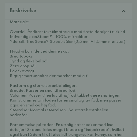
Beskrivelse
Materiale:
Overdel: Åndbart tekstilmateriale med flotte detaljer i ruskind
Indvendigt: onSteam® - 100% mikrofiber
Ydersål: TrueSense® Street-sålen (3,5 mm + 1,5 mm mønster)
Hvad vi kan lide ved denne sko:
Bred tåboks
Tynd og fleksibel sål
Zero drop sål
Lav skovægt
Rigtig smart sneaker der matcher med alt!
Pasform og størrelsesanbefalinger:
Bredde: Passer en smal til bred fod.
Volumen: Passer til en lav til høj fod takket være snøringen.
Kan strammes om foden for en smal og lav fod, men passer
også en smal og høj fod.
Størrelse: Normal i størrelsen. Se størrelsestabellen
nedenfor.
Fornemmelse på foden: En utrolig flot sneaker med fine
detaljer! Skoene føles meget bløde og "indpakkede", hvilket
også kan få dem til at føles lidt trangere. For Fanny, som har