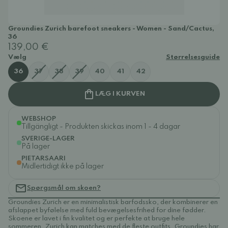
Groundies Zurich barefoot sneakers - Women - Sand/Cactus,
36
139,00 €
Vælg
Størrelsesguide
36
37
38
39
40
41
42
LÆG I KURVEN
WEBSHOP
Tillgängligt - Produkten skickas inom 1 - 4 dagar
SVERIGE-LAGER
På lager
PIETARSAARI
Midlertidigt ikke på lager
Spørgsmål om skoen?
Groundies Zurich er en minimalistisk barfodssko, der kombinerer en
afslappet byfølelse med fuld bevægelsesfrihed for dine fødder.
Skoene er lavet i fin kvalitet og er perfekte at bruge hele
sommeren. Zurich kan matches med de fleste outfits. Groundies har