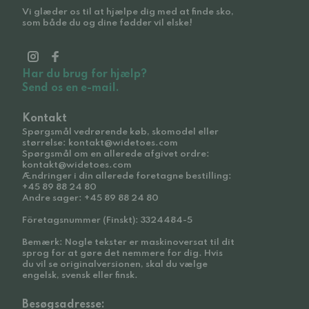
Vi glæder os til at hjælpe dig med at finde sko,
som både du og dine fødder vil elske!
Har du brug for hjælp?
Send os en e-mail.
Kontakt
Spørgsmål vedrørende køb, skomodel eller
størrelse: kontakt@widetoes.com
Spørgsmål om en allerede afgivet ordre:
kontakt@widetoes.com
Ændringer i din allerede foretagne bestilling:
+45 89 88 24 80
Andre sager: +45 89 88 24 80
Företagsnummer (Finskt): 3324484-5
Bemærk: Nogle tekster er maskinoversat til dit
sprog for at gøre det nemmere for dig. Hvis
du vil se originalversionen, skal du vælge
engelsk, svensk eller finsk.
Besøgsadresse: