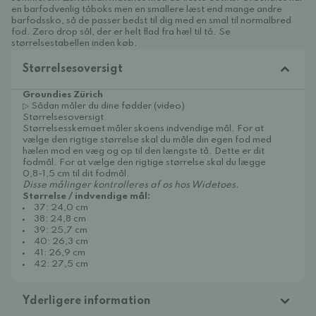
en barfodvenlig tåboks men en smallere læst end mange andre
barfodssko, så de passer bedst til dig med en smal til normalbred
fod. Zero drop sål, der er helt flad fra hæl til tå. Se
størrelsestabellen inden køb.
Størrelsesoversigt
Groundies Zürich
▷ Sådan måler du dine fødder (video)
Størrelsesoversigt
Størrelsesskemaet måler skoens indvendige mål. For at
vælge den rigtige størrelse skal du måle din egen fod med
hælen mod en væg og op til den længste tå. Dette er dit
fodmål. For at vælge den rigtige størrelse skal du lægge
0,8-1,5 cm til dit fodmål.
Disse målinger kontrolleres af os hos Widetoes.
Størrelse / indvendige mål:
37: 24,0 cm
38: 24,8 cm
39: 25,7 cm
40: 26,3 cm
41: 26,9 cm
42: 27,5 cm
Yderligere information