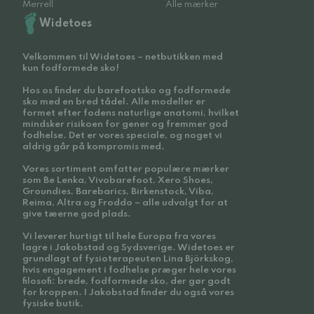
Merrell
Alle mærker
Widetoes
Velkommen til Widetoes – netbutikken med
kun fodformede sko!
Hos os finder du barefootsko og fodformede
sko med en bred tådel. Alle modeller er
formet efter fodens naturlige anatomi, hvilket
mindsker risikoen for gener og fremmer god
fodhelse. Det er vores speciale, og noget vi
aldrig går på kompromis med.
Vores sortiment omfatter populære mærker
som Be Lenka, Vivobarefoot, Xero Shoes,
Groundies, Barebarics, Birkenstock, Viba,
Reima, Altra og Froddo – alle udvalgt for at
give tæerne god plads.
Vi leverer hurtigt til hele Europa fra vores
lagre i Jakobstad og Sydsverige. Widetoes er
grundlagt af fysioterapeuten Lina Björkskog,
hvis engagement i fodhelse præger hele vores
filosofi: brede, fodformede sko, der gør godt
for kroppen. I Jakobstad finder du også vores
fysiske butik.