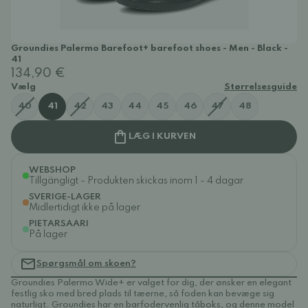
Groundies Palermo Barefoot+ barefoot shoes - Men - Black -
41
134,90 €
Vælg
Størrelsesguide
40
41
42
43
44
45
46
47
48
LÆG I KURVEN
WEBSHOP
Tillgängligt - Produkten skickas inom 1 - 4 dagar
SVERIGE-LAGER
Midlertidigt ikke på lager
PIETARSAARI
På lager
Spørgsmål om skoen?
Groundies Palermo Wide+ er valget for dig, der ønsker en elegant
festlig sko med bred plads til tæerne, så foden kan bevæge sig
naturligt. Groundies har en barfodervenlig tåboks, og denne model