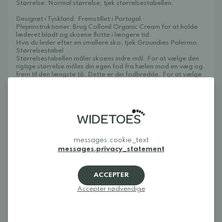
Størrelse: Normal størrelse, tjek størrelsestabellen.
Designet i Tyskland. Fremstillet i Portugal.
Plejeinstruktioner: Brug Collonil Organic Cream for at holde
læderet blødt og skoene flotte i længere tid.
Hvis du leder efter en smallere sko, tjek Groundies Palermo.
Størrelsestabel
Størrelsestabellen måler skoens indre mål. For at vælge den
rigtige størrelse måles din egen fod fra hælen mod en væg og
frem til den længste tå. Dette er din fodbredde. For at vælge
den rigtige størrelse skal du lægge 0,5-1,4 cm til din
fodbredde.
Størrelse / indre mål / bredde:
40: 26,3 cm / 10,0 cm
41: 27,0 cm / 10,2 cm
42: 27,6 cm / 10,3 cm
messages.cookie_text
43: 28,3 cm / 10,5 cm
messages.privacy_statement
44: 29,0 cm / 10,7 cm
45: 29,6 cm / 10,8 cm
46: 30,3 cm / 11,0 cm
ACCEPTER
47: 31,0 cm / 11,1 cm
48: 31,6 cm / 11,2 cm
Accepter nødvendige