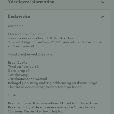
Yderligere information
Beskrivelse
Materiale:
Overdel i blødt kolæder
Inderfor der er åndbart i 100% mikrofiber
Ydersål: Original TrueSense® GO1 ydersål med 3,3 mm basis
og 3 mm ydersål
Hvad vi elsker ved disse sko:
Bred tåboks
Tynd og fleksibel sål
Zero-drop sål
Lav skovægt
Skridhæmmende ydersål
Behagelig polstring omkring anklerne og på skoens tunge
Flot finsko der er utrolig komfortabel på foden!
Pasform:
Bredde: Passer til en normalbred til bred fod. Disse sko er
Barefoot+ fit, så de er bredere end andre Groundies sko.
Volumen: Passer til en lav til høj fod.