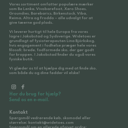
Vores sortiment omfatter populære mærker
som Be Lenka, Vivobarefoot, Xero Shoes,
Groundies, Barebarics, Birkenstock, Viba,
Reima, Altra og Froddo – alle udvalgt for at
give tæerne god plads.
Vi leverer hurtigt til hele Europa fra vores
lagre i Jakobstad og Sydsverige. Widetoes er
grundlagt af fysioterapeuten Lina Björkskog,
hvis engagement i fodhelse præger hele vores
filosofi: brede, fodformede sko, der gør godt
for kroppen. I Jakobstad finder du også vores
fysiske butik.
Vi glæder os til at hjælpe dig med at finde sko,
som både du og dine fødder vil elske!
Har du brug for hjælp?
Send os en e-mail.
Kontakt
Spørgsmål vedrørende køb, skomodel eller
størrelse: kontakt@widetoes.com
Spørgsmål om en allerede afgivet ordre: