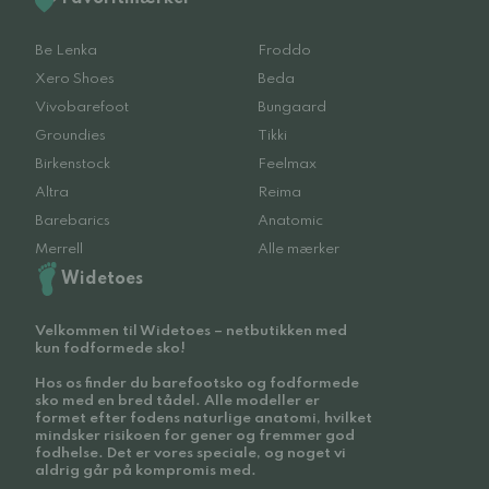
Be Lenka
Froddo
Xero Shoes
Beda
Vivobarefoot
Bungaard
Groundies
Tikki
Birkenstock
Feelmax
Altra
Reima
Barebarics
Anatomic
Merrell
Alle mærker
Widetoes
Velkommen til Widetoes – netbutikken med
kun fodformede sko!
Hos os finder du barefootsko og fodformede
sko med en bred tådel. Alle modeller er
formet efter fodens naturlige anatomi, hvilket
mindsker risikoen for gener og fremmer god
fodhelse. Det er vores speciale, og noget vi
aldrig går på kompromis med.