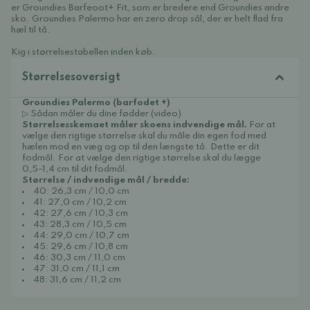
er Groundies Barfeoot+ Fit, som er bredere end Groundies andre
sko. Groundies Palermo har en zero drop sål, der er helt flad fra
hæl til tå.
Kig i størrelsestabellen inden køb.
Størrelsesoversigt
Groundies Palermo (barfodet +)
▷ Sådan måler du dine fødder (video)
Størrelsesskemaet måler skoens indvendige mål.
For at
vælge den rigtige størrelse skal du måle din egen fod med
hælen mod en væg og op til den længste tå. Dette er dit
fodmål. For at vælge den rigtige størrelse skal du lægge
0,5-1,4 cm til dit fodmål.
Størrelse / indvendige mål / bredde:
40: 26,3 cm / 10,0 cm
41: 27,0 cm / 10,2 cm
42: 27,6 cm / 10,3 cm
43: 28,3 cm / 10,5 cm
44: 29,0 cm / 10,7 cm
45: 29,6 cm / 10,8 cm
46: 30,3 cm / 11,0 cm
47: 31,0 cm / 11,1 cm
48: 31,6 cm / 11,2 cm