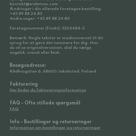
kontakt@widetoes.com
Ændringer i din allerede foretagne bestilling:
+45 89 88 24 80
Andre sager: +45 89 88 24 80
Företagsnummer (Finskt): 3324484-5
Bemærk: Nogle tekster er maskinoversat til dit
sprog for at gøre det nemmere for dig. Hvis
du vil se originalversionen, skal du vælge
engelsk, svensk eller finsk.
Besøgsadresse:
Rådhusgatan 6, 68600 Jakobstad, Finland
Fakturering
Her finder du faktureringsinformation
FAQ - Ofte stillede spørgsmål
FAQ
Info - Bestillinger og returneringer
Information om bestillinger og returneringer