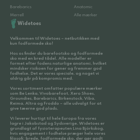
Barebarics
Anatomic
Merrell
Alle mærker
Widetoes
Velkommen til Widetoes – netbutikken med
kun fodformede sko!
Hos os finder du barefootsko og fodformede
sko med en bred tådel. Alle modeller er
formet efter fodens naturlige anatomi, hvilket
mindsker risikoen for gener og fremmer god
fodhelse. Det er vores speciale, og noget vi
aldrig går på kompromis med.
Vores sortiment omfatter populære mærker
som Be Lenka, Vivobarefoot, Xero Shoes,
Groundies, Barebarics, Birkenstock, Viba,
Reima, Altra og Froddo – alle udvalgt for at
give tæerne god plads.
Vi leverer hurtigt til hele Europa fra vores
lagre i Jakobstad og Sydsverige. Widetoes er
grundlagt af fysioterapeuten Lina Björkskog,
hvis engagement i fodhelse præger hele vores
filosofi: brede, fodformede sko, der gør godt