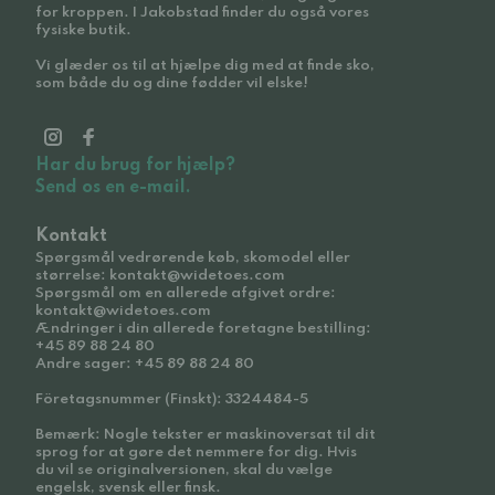
for kroppen. I Jakobstad finder du også vores
fysiske butik.
Vi glæder os til at hjælpe dig med at finde sko,
som både du og dine fødder vil elske!
Har du brug for hjælp?
Send os en e-mail.
Kontakt
Spørgsmål vedrørende køb, skomodel eller
størrelse: kontakt@widetoes.com
Spørgsmål om en allerede afgivet ordre:
kontakt@widetoes.com
Ændringer i din allerede foretagne bestilling:
+45 89 88 24 80
Andre sager: +45 89 88 24 80
Företagsnummer (Finskt): 3324484-5
Bemærk: Nogle tekster er maskinoversat til dit
sprog for at gøre det nemmere for dig. Hvis
du vil se originalversionen, skal du vælge
engelsk, svensk eller finsk.