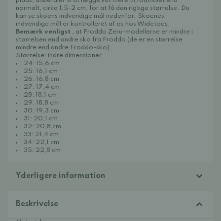
plads, anbefaler vi at lægge lidt mere til fodmålet end
normalt, cirka 1,5-2 cm, for at få den rigtige størrelse. Du
kan se skoens indvendige mål nedenfor. Skoenes
indvendige mål er kontrolleret af os hos Widetoes.
Bemærk venligst
, at Froddo Zeru-modellerne er mindre i
størrelsen end andre sko fra Froddo (de er en størrelse
mindre end andre Froddo-sko).
Størrelse: indre dimensioner
24: 15,6 cm
25: 16,1 cm
26: 16,8 cm
27: 17,4 cm
28: 18,1 cm
29: 18,8 cm
30: 19,3 cm
31: 20,1 cm
32: 20,8 cm
33: 21,4 cm
34: 22,1 cm
35: 22,8 cm
Yderligere information
Beskrivelse