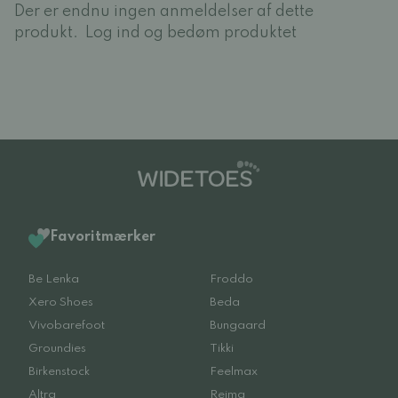
Der er endnu ingen anmeldelser af dette
produkt.
Log ind og bedøm produktet
Favoritmærker
Be Lenka
Froddo
Xero Shoes
Beda
Vivobarefoot
Bungaard
Groundies
Tikki
Birkenstock
Feelmax
Altra
Reima