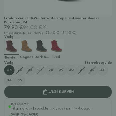
Froddo Zeru TEX Winter water-repellent winter shoes -
Bordeaux, 24
79,90 €
94,00 €
(messages.price_range: 53,40 € - 84,15 €)
Vælg
Cognac
Dark Blue
Red
Bordeaux
Vælg
Størrelsesguide
24
25
26
27
28
29
30
31
32
33
34
35
LÆG I KURVEN
WEBSHOP
Tillgängligt - Produkten skickas inom 1 - 4 dagar
SVERIGE-LAGER