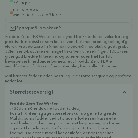
På lager
PIETARSAARI
Midlertidigt ikke på lager
Spørgsmål om skoen?
Froddo Zeru TEX Winter er en nyhed fra Froddo: en veludført og
praktisk barfodssko, som har en vandtæt membran og behageligt
uldfor. Froddo Zeru TEX har en ny ydersål med ekstra godt greb.
Sålen ser tyk ud, men er meget fleksibel i alle retninger. Tåboksen
giver god bredde til tæerne, og sålen er uden hæl for fuld
bevægelsesfrihed under barnets leg. Froddo Zeru TEX er
veludførte barfodssko i fine materialer, fremstillet i Kroatien.
Mål barnets fødder inden bestilling. Se størrelsesguide og pasform
nedenfor.
Størrelsesoversigt
Froddo Zeru Tex Winter
▷ Sådan måler du dine fødder (video)
For at få den rigtige størrelse skal du gøre følgende:
Mål dit barns fødder ved at placere foden i en kasse eller
med hælen mod en væg. Lad barnet lægge vægt på foden
og mål til den længste tå fra væggen. Dette er barnets
fodmål. Da denne model har et uldfor, der optager lidt