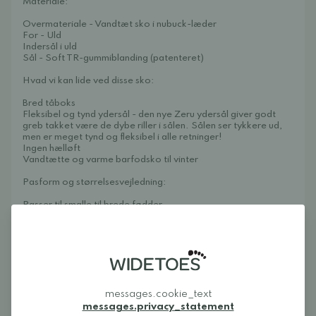
Materiale:
Overmateriale - Vandtæt sko i nubuck-læder
For - Uld
Indersål i uld
Sål - Soft TR-gummiblanding (patenteret)
Hvad vi kan lide ved disse sko:
Bred tåboks
Fleksibel og tynd ydersål - den nye Zeru ydersål giver godt
greb takket være de dybe riller i sålen. Sålen ser tykkere ud,
men er meget tynd og fleksibel i alle retninger!
Ingen hælløft
Vandtætte og varme barfodsko til vinter
Pasform og størrelsesvejledning:
Passer til smalle til brede fødder
Passer til lave til høje fødder - dobbelt velcro for at få den
rette pasform
En smule stor i størrelsen - se størrelsestabellen nedenfor
Froddo Zeru TEX er populære barfodsko, der lader fødderne
bevæge sig naturligt uden restriktioner. Den brede tåboks
giver tæerne plads til at sprede sig, og den fleksible sål giver
messages.cookie_text
en fin muskelaktivering og de bedste forudsætninger for en
god balance og motorik under barnets leg. Ydersålen er rillet
messages.privacy_statement