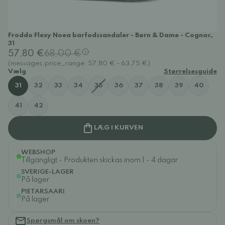
Froddo Flexy Noea barfodssandaler - Børn & Dame - Cognac,
31
57,80 €
68,00 €
(messages.price_range: 57,80 € - 63,75 €)
Vælg
Størrelsesguide
31
32
33
34
35
36
37
38
39
40
41
42
LÆG I KURVEN
WEBSHOP
Tillgängligt - Produkten skickas inom 1 - 4 dagar
SVERIGE-LAGER
På lager
PIETARSAARI
På lager
Spørgsmål om skoen?