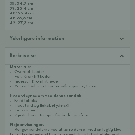
38: 24,7 cm
39: 25,4 cm
40: 25,9 cm
41: 26,6 cm
42: 27,3 cm
Yderligere information
Beskrivelse
Materiale:
Overdel: Læder
For: Kromfrit læder
Indersål: Kromfrit læder
Ydersål: Vibram Supernewflex gummi, 6 mm
Hvad vi synes om ved denne sandal:
Bred tåboks
Flad, tynd og fleksibel ydersål
Let skovægt
2 justerbare stropper for bedre pasform
Plejeanvisninger:
Rengør sandalerne ved at tørre dem af med en fugtig klud.
For at holde læderet blødt og pænt i lang tid anbefaler vi at