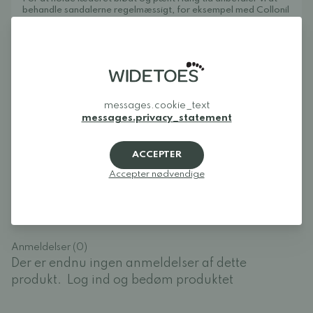
behandle sandalerne regelmæssigt, for eksempel med
Collonil
Organic Cover.
Læderet i overdelen og foret kommer fra LWG-certificerede
leverandører (Leather Working Group), hvilket sikrer høje
miljøstandarder, kvalitet og bæredygtige
produktionsprocesser.
messages.cookie_text
messages.privacy_statement
Anmeldelser
ACCEPTER
Accepter nødvendige
Log ind og bedøm produktet
LOG IND
Anmeldelser (0)
Der er endnu ingen anmeldelser af dette
produkt.
Log ind og bedøm produktet