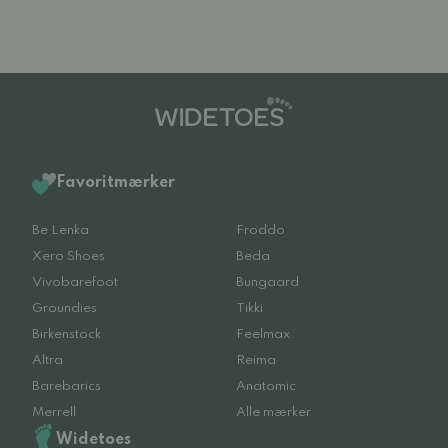
Favoritmærker
Be Lenka
Froddo
Xero Shoes
Beda
Vivobarefoot
Bungaard
Groundies
Tikki
Birkenstock
Feelmax
Altra
Reima
Barebarics
Anatomic
Merrell
Alle mærker
Widetoes