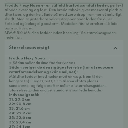
Froddo Flexy Noea er en stilfuld barfodssandal i læder,
perfekt
til både hverdag og fest. Den brede tåboks giver masser af plads til
dine tæer, og den helt flade sål med zero drop fremmer et naturligt
skridt. Med to justerbare velcrostropper over foden får du en
fleksibel og behagelig pasform. Modellen fås i størrelser til både
børn og kvinder.
BEMÆRK: Mål dine fødder inden bestilling. Se størrelsesguiden
nedenfor.
Størrelsesoversigt
Froddo Flexy Noea
▷ Sådan måler du dine fødder (video)
Sådan vælger du den rigtige størrelse (for at reducere
returforsendelser og skåne miljøet):
Mål dine fødder (med hælen mod en væg, frem til den
længste tå). Læg 0,5–0,7 cm til som ekstra plads i
sandalerne, og følg derefter målene i størrelsesguiden.
Størrelsesguiden angiver sandalens samlede længde.
Indvendigt mål:
31
:
20,2 cm
32: 20,8 cm
33: 21,6 cm
34: 22,2 cm
35: 22,6 cm
36: 23,4 cm
37: 24,1 cm