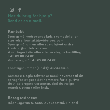
Har du brug for hjælp?
Send os en e-mail.
Kontakt
Spørgsmål vedrørende køb, skomodel eller
størrelse: kontakt@widetoes.com
Spørgsmål om en allerede afgivet ordre:
kontakt@widetoes.com
Ændringer i din allerede foretagne bestilling:
+45 89 88 24 80
Andre sager: +45 89 88 24 80
Företagsnummer (Finskt): 3324484-5
Bemærk: Nogle tekster er maskinoversat til dit
sprog for at gøre det nemmere for dig. Hvis
du vil se originalversionen, skal du vælge
engelsk, svensk eller finsk.
Besøgsadresse:
Rådhusgatan 6, 68600 Jakobstad, Finland