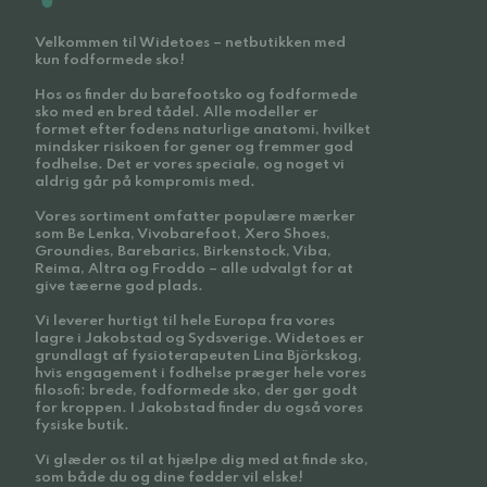
Velkommen til Widetoes – netbutikken med
kun fodformede sko!
Hos os finder du barefootsko og fodformede
sko med en bred tådel. Alle modeller er
formet efter fodens naturlige anatomi, hvilket
mindsker risikoen for gener og fremmer god
fodhelse. Det er vores speciale, og noget vi
aldrig går på kompromis med.
Vores sortiment omfatter populære mærker
som Be Lenka, Vivobarefoot, Xero Shoes,
Groundies, Barebarics, Birkenstock, Viba,
Reima, Altra og Froddo – alle udvalgt for at
give tæerne god plads.
Vi leverer hurtigt til hele Europa fra vores
lagre i Jakobstad og Sydsverige. Widetoes er
grundlagt af fysioterapeuten Lina Björkskog,
hvis engagement i fodhelse præger hele vores
filosofi: brede, fodformede sko, der gør godt
for kroppen. I Jakobstad finder du også vores
fysiske butik.
Vi glæder os til at hjælpe dig med at finde sko,
som både du og dine fødder vil elske!