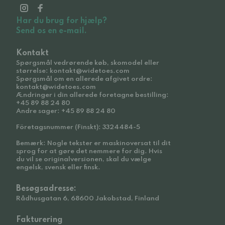
Har du brug for hjælp?
Send os en e-mail.
Kontakt
Spørgsmål vedrørende køb, skomodel eller
størrelse: kontakt@widetoes.com
Spørgsmål om en allerede afgivet ordre:
kontakt@widetoes.com
Ændringer i din allerede foretagne bestilling:
+45 89 88 24 80
Andre sager: +45 89 88 24 80
Företagsnummer (Finskt): 3324484-5
Bemærk: Nogle tekster er maskinoversat til dit
sprog for at gøre det nemmere for dig. Hvis
du vil se originalversionen, skal du vælge
engelsk, svensk eller finsk.
Besøgsadresse:
Rådhusgatan 6, 68600 Jakobstad, Finland
Fakturering