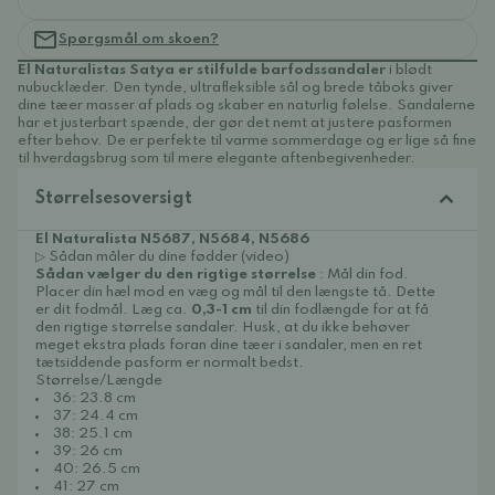
Spørgsmål om skoen?
El Naturalistas Satya er stilfulde barfodssandaler
i blødt
nubucklæder. Den tynde, ultrafleksible sål og brede tåboks giver
dine tæer masser af plads og skaber en naturlig følelse. Sandalerne
har et justerbart spænde, der gør det nemt at justere pasformen
efter behov. De er perfekte til varme sommerdage og er lige så fine
til hverdagsbrug som til mere elegante aftenbegivenheder.
Størrelsesoversigt
El Naturalista N5687, N5684, N5686
▷ Sådan måler du dine fødder (video)
Sådan vælger du den rigtige størrelse
: Mål din fod.
Placer din hæl mod en væg og mål til den længste tå. Dette
er dit fodmål. Læg ca.
0,3-1 cm
til din fodlængde for at få
den rigtige størrelse sandaler. Husk, at du ikke behøver
meget ekstra plads foran dine tæer i sandaler, men en ret
tætsiddende pasform er normalt bedst.
Størrelse/Længde
36: 23.8 cm
37: 24.4 cm
38: 25.1 cm
39: 26 cm
40: 26.5 cm
41: 27 cm