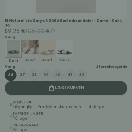
El Naturalista Satya N5686 Barfodssandaler - Dame - Kaki,
36
89,25 €
105,00 €
Vælg
Lavado Cuero
Lavado Denim
Black
Kaki
Vælg
Størrelsesguide
36
37
38
39
40
41
42
LÆG I KURVEN
WEBSHOP
Tillgängligt - Produkten skickas inom 1 - 4 dagar
SVERIGE-LAGER
På lager
PIETARSAARI
På lager