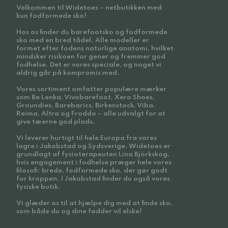
Velkommen til Widetoes – netbutikken med
kun fodformede sko!
Hos os finder du barefootsko og fodformede
sko med en bred tådel. Alle modeller er
formet efter fodens naturlige anatomi, hvilket
mindsker risikoen for gener og fremmer god
fodhelse. Det er vores speciale, og noget vi
aldrig går på kompromis med.
Vores sortiment omfatter populære mærker
som Be Lenka, Vivobarefoot, Xero Shoes,
Groundies, Barebarics, Birkenstock, Viba,
Reima, Altra og Froddo – alle udvalgt for at
give tæerne god plads.
Vi leverer hurtigt til hele Europa fra vores
lagre i Jakobstad og Sydsverige. Widetoes er
grundlagt af fysioterapeuten Lina Björkskog,
hvis engagement i fodhelse præger hele vores
filosofi: brede, fodformede sko, der gør godt
for kroppen. I Jakobstad finder du også vores
fysiske butik.
Vi glæder os til at hjælpe dig med at finde sko,
som både du og dine fødder vil elske!