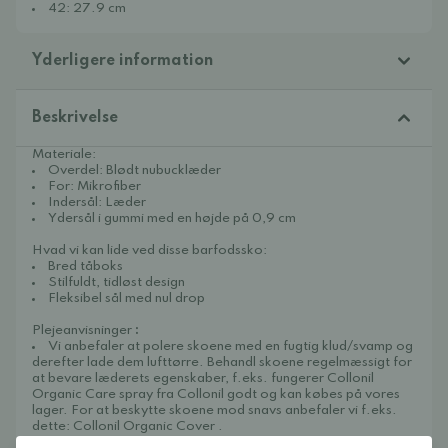
42: 27.9 cm
Yderligere information
Beskrivelse
Materiale:
Overdel: Blødt nubucklæder
For: Mikrofiber
Indersål: Læder
Ydersål i gummi med en højde på 0,9 cm
Hvad vi kan lide ved disse barfodssko:
Bred tåboks
Stilfuldt, tidløst design
Fleksibel sål med nul drop
Plejeanvisninger
:
Vi anbefaler at polere skoene med en fugtig klud/svamp og
derefter lade dem lufttørre. Behandl skoene regelmæssigt for
at bevare læderets egenskaber, f.eks. fungerer
Collonil
Organic Care
spray fra Collonil godt og kan købes på vores
lager. For at beskytte skoene mod snavs anbefaler vi f.eks.
dette:
Collonil Organic Cover
.