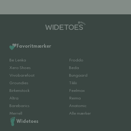
Favoritmærker
Be Lenka
Froddo
Xero Shoes
Beda
Vivobarefoot
Bungaard
Groundies
Tikki
Birkenstock
Feelmax
Altra
Reima
Barebarics
Anatomic
Merrell
Alle mærker
Widetoes