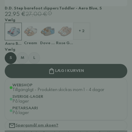
D.D. Step barefoot slippers Toddler - Aero Blue, S
22,95 €
27,00 €
Vælg
+ 2
Cream
Dove Grey
Rose Gold
Aero Blue
Vælg
S
M
L
LÆG I KURVEN
WEBSHOP
Tillgängligt - Produkten skickas inom 1 - 4 dagar
SVERIGE-LAGER
På lager
PIETARSAARI
På lager
Spørgsmål om skoen?