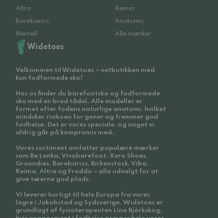
Altra
Reima
Barebarics
Anatomic
Merrell
Alle mærker
Widetoes
Velkommen til Widetoes – netbutikken med
kun fodformede sko!
Hos os finder du barefootsko og fodformede
sko med en bred tådel. Alle modeller er
formet efter fodens naturlige anatomi, hvilket
mindsker risikoen for gener og fremmer god
fodhelse. Det er vores speciale, og noget vi
aldrig går på kompromis med.
Vores sortiment omfatter populære mærker
som Be Lenka, Vivobarefoot, Xero Shoes,
Groundies, Barebarics, Birkenstock, Viba,
Reima, Altra og Froddo – alle udvalgt for at
give tæerne god plads.
Vi leverer hurtigt til hele Europa fra vores
lagre i Jakobstad og Sydsverige. Widetoes er
grundlagt af fysioterapeuten Lina Björkskog,