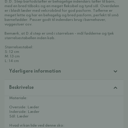
D.D. Step barfodstøfler er behagelige indendørs tøfler til børn,
med en bred tåboks og en meget fleksibel og tynd sål. Overdelen
er i blødt læder med velcrobånd for god pasform. Tøflerne er
meget lette og har en behagelig og bred pasform, perfekt til små
børnefødder. Passer godt til indendørs brug i børnehaver,
vuggestuer osv.
Bemærk, at D.d step er små i størrelsen - mål fødderne og tjek
størrelsestabellen inden køb.
Størrelsestabel:
S: 12 cm
M: 13 cm
L: 14 cm
Yderligere information
Beskrivelse
Materiale:
Overside: Læder
Inderside: Læder
Sål: Læder
Hvad vi kan lide ved denne sko: