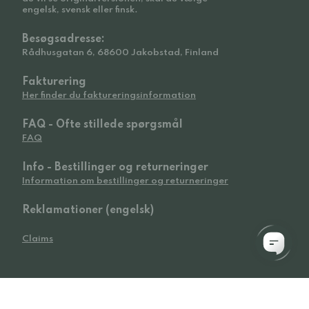
engelsk, svensk eller finsk.
Besøgsadresse:
Rådhusgatan 6, 68600 Jakobstad, Finland
Fakturering
Her finder du faktureringsinformation
FAQ - Ofte stillede spørgsmål
FAQ
Info - Bestillinger og returneringer
Information om bestillinger og returneringer
Reklamationer (engelsk)
Claims
© 2026 Widetoes