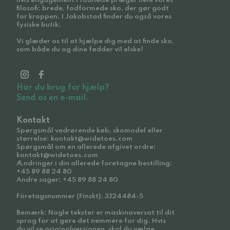
hvis engagement i fodhelse præger hele vores
filosofi: brede, fodformede sko, der gør godt
for kroppen. I Jakobstad finder du også vores
fysiske butik.
Vi glæder os til at hjælpe dig med at finde sko,
som både du og dine fødder vil elske!
Har du brug for hjælp?
Send os en e-mail.
Kontakt
Spørgsmål vedrørende køb, skomodel eller
størrelse: kontakt@widetoes.com
Spørgsmål om en allerede afgivet ordre:
kontakt@widetoes.com
Ændringer i din allerede foretagne bestilling:
+45 89 88 24 80
Andre sager: +45 89 88 24 80
Företagsnummer (Finskt): 3324484-5
Bemærk: Nogle tekster er maskinoversat til dit
sprog for at gøre det nemmere for dig. Hvis
du vil se originalversionen, skal du vælge