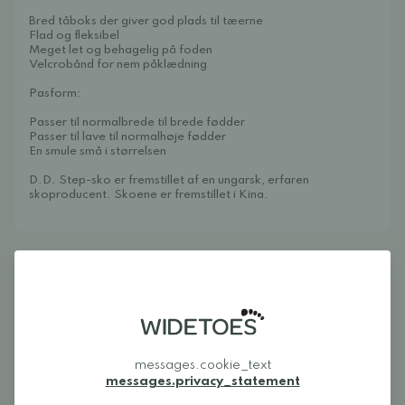
Bred tåboks der giver god plads til tæerne
Flad og fleksibel
Meget let og behagelig på foden
Velcrobånd for nem påklædning
Pasform:
Passer til normalbrede til brede fødder
Passer til lave til normalhøje fødder
En smule små i størrelsen
D.D. Step-sko er fremstillet af en ungarsk, erfaren
skoproducent. Skoene er fremstillet i Kina.
Anmeldelser
Log ind og bedøm produktet
LOG IND
messages.cookie_text
messages.privacy_statement