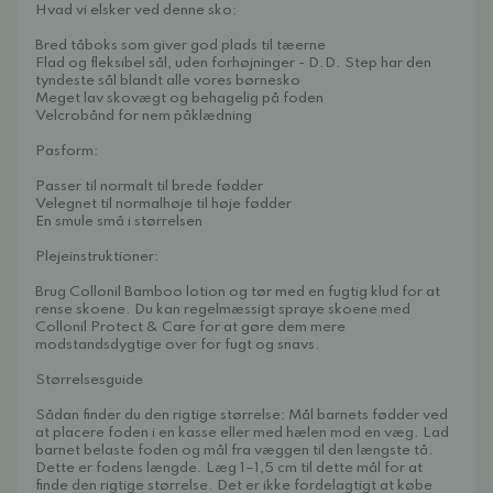
Hvad vi elsker ved denne sko:
Bred tåboks som giver god plads til tæerne
Flad og fleksibel sål, uden forhøjninger - D.D. Step har den
tyndeste sål blandt alle vores børnesko
Meget lav skovægt og behagelig på foden
Velcrobånd for nem påklædning
Pasform:
Passer til normalt til brede fødder
Velegnet til normalhøje til høje fødder
En smule små i størrelsen
Plejeinstruktioner:
Brug Collonil Bamboo lotion og tør med en fugtig klud for at
rense skoene. Du kan regelmæssigt spraye skoene med
Collonil Protect & Care for at gøre dem mere
modstandsdygtige over for fugt og snavs.
Størrelsesguide
Sådan finder du den rigtige størrelse: Mål barnets fødder ved
at placere foden i en kasse eller med hælen mod en væg. Lad
barnet belaste foden og mål fra væggen til den længste tå.
Dette er fodens længde. Læg 1–1,5 cm til dette mål for at
finde den rigtige størrelse. Det er ikke fordelagtigt at købe