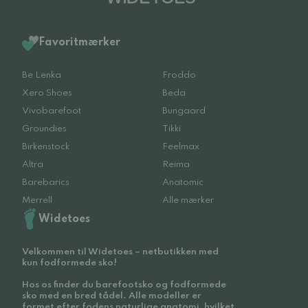
Favoritmærker
Be Lenka
Froddo
Xero Shoes
Beda
Vivobarefoot
Bungaard
Groundies
Tikki
Birkenstock
Feelmax
Altra
Reima
Barebarics
Anatomic
Merrell
Alle mærker
Widetoes
Velkommen til Widetoes – netbutikken med
kun fodformede sko!
Hos os finder du barefootsko og fodformede
sko med en bred tådel. Alle modeller er
formet efter fodens naturlige anatomi, hvilket