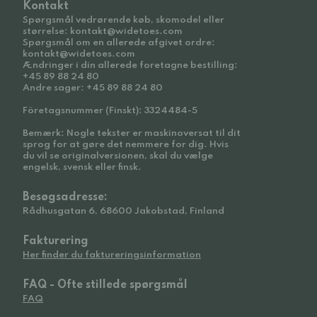
Kontakt
Spørgsmål vedrørende køb, skomodel eller
størrelse: kontakt@widetoes.com
Spørgsmål om en allerede afgivet ordre:
kontakt@widetoes.com
Ændringer i din allerede foretagne bestilling:
+45 89 88 24 80
Andre sager: +45 89 88 24 80
Företagsnummer (Finskt): 3324484-5
Bemærk: Nogle tekster er maskinoversat til dit
sprog for at gøre det nemmere for dig. Hvis
du vil se originalversionen, skal du vælge
engelsk, svensk eller finsk.
Besøgsadresse:
Rådhusgatan 6, 68600 Jakobstad, Finland
Fakturering
Her finder du faktureringsinformation
FAQ - Ofte stillede spørgsmål
FAQ