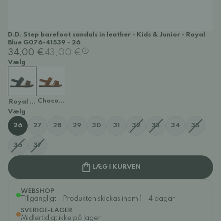
D.D. Step barefoot sandals in leather - Kids & Junior - Royal
Blue G076-41539 - 26
34,00 €
43,00 €
Vælg
Chocolate G076-41539
Royal Blue G076-41539
Vælg
26
27
28
29
30
31
32
33
34
35
36
37
LÆG I KURVEN
WEBSHOP
Tillgängligt - Produkten skickas inom 1 - 4 dagar
SVERIGE-LAGER
Midlertidigt ikke på lager