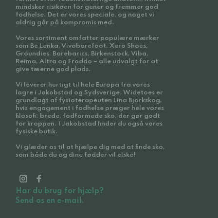
mindsker risikoen for gener og fremmer god
fodhelse. Det er vores speciale, og noget vi
aldrig går på kompromis med.
Vores sortiment omfatter populære mærker
som Be Lenka, Vivobarefoot, Xero Shoes,
Groundies, Barebarics, Birkenstock, Viba,
Reima, Altra og Froddo – alle udvalgt for at
give tæerne god plads.
Vi leverer hurtigt til hele Europa fra vores
lagre i Jakobstad og Sydsverige. Widetoes er
grundlagt af fysioterapeuten Lina Björkskog,
hvis engagement i fodhelse præger hele vores
filosofi: brede, fodformede sko, der gør godt
for kroppen. I Jakobstad finder du også vores
fysiske butik.
Vi glæder os til at hjælpe dig med at finde sko,
som både du og dine fødder vil elske!
Har du brug for hjælp?
Send os en e-mail.