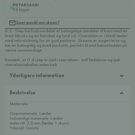
PIETARSAARI
På lager
Spørgsmål om skoen?
D.D. Step barfodssandaler er behagelige sandaler til børn med en
bred tåboks og en fleksibel og tynd sål. Overdelen er i blødt læder
med velcrolukning for en god pasform. Skoene er meget lette og
har en behagelig og bred pasform, perfekt til små børnefødder på
varme sommerdage.
Bemærk, at D.d step er små i størrelsen - mål fødderne og tjek
størrelsestabellen inden køb.
Yderligere information
Beskrivelse
Materiale:
Overmateriale: Læder
Indvendigt materiale: Læder
Indersål: 3,5 mm (læder + skum)
Ydersål: Gummi