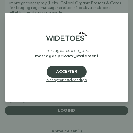
imprægneringsspray (f.eks. Collonil Organic Protect & Care)
før brug og regelmæssigt herefter, så beskyttes skoene
effektivt mod snavs og væde.
Anmeldelser
messages.cookie_text
messages.privacy_statement
5
ACCEPTER
Accepter nødvendige
Log ind og bedøm produktet
LOG IND
Anmeldelser (1)