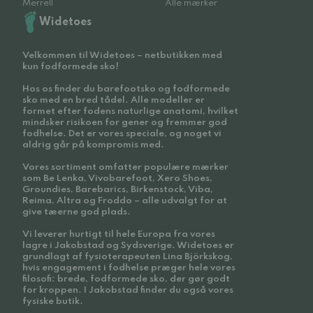
Merrell
Alle mærker
Widetoes
Velkommen til Widetoes – netbutikken med
kun fodformede sko!
Hos os finder du barefootsko og fodformede
sko med en bred tådel. Alle modeller er
formet efter fodens naturlige anatomi, hvilket
mindsker risikoen for gener og fremmer god
fodhelse. Det er vores speciale, og noget vi
aldrig går på kompromis med.
Vores sortiment omfatter populære mærker
som Be Lenka, Vivobarefoot, Xero Shoes,
Groundies, Barebarics, Birkenstock, Viba,
Reima, Altra og Froddo – alle udvalgt for at
give tæerne god plads.
Vi leverer hurtigt til hele Europa fra vores
lagre i Jakobstad og Sydsverige. Widetoes er
grundlagt af fysioterapeuten Lina Björkskog,
hvis engagement i fodhelse præger hele vores
filosofi: brede, fodformede sko, der gør godt
for kroppen. I Jakobstad finder du også vores
fysiske butik.