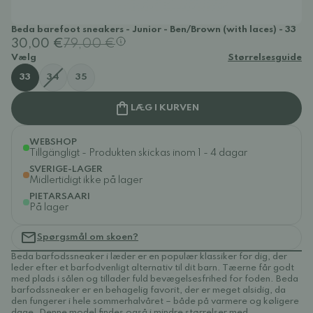
Beda barefoot sneakers - Junior - Ben/Brown (with laces) - 33
30,00 €
79,00 €
Vælg
Størrelsesguide
33
34
35
LÆG I KURVEN
WEBSHOP
Tillgängligt - Produkten skickas inom 1 - 4 dagar
SVERIGE-LAGER
Midlertidigt ikke på lager
PIETARSAARI
På lager
Spørgsmål om skoen?
Beda barfodssneaker i læder er en populær klassiker for dig, der
leder efter et barfodvenligt alternativ til dit barn. Tæerne får godt
med plads i sålen og tillader fuld bevægelsesfrihed for foden. Beda
barfodssneaker er en behagelig favorit, der er meget alsidig, da
den fungerer i hele sommerhalvåret – både på varmere og køligere
dage. Denne model findes også i mindre størrelser med