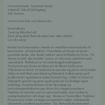
Overmateriale: Syntetisk læder
Indersål: Tekstil (aftagelig)
Sål: Gummi
Hvad vi kan lide ved denne sko:
Bred tåboks
Tynd og fleksibel sål
Zero drop (helt flad sål uden hæl- eller tåløft)
Lav skovægt
Bedas barfotasneaker i læder er veludførte barfodssko til
børn/junior, af høj kvalitet. Overdelen af skoen er lavet i
syntetisk læder, der ånder takket være lufthullerne foran. På
denne model, der hedder Junior, er velcroen udskiftet med
snørebånd. Reflekser er til stede bagpå hælkappen.
Pasformen på skoen er tilpasset de fleste fodformer.
Tåboksen er bred, så tæerne kan sprede sig på en sund måde.
Sålen er helt flad samt blød og fleksibel, hvilket giver god
jordkontakt og balance under barnets leg. Sålen er lavet af
slidstærkt gummi og giver godt greb på forskellige typer
underlag. Kombinationen af lav skovægt og
barfodsegenskaberne gør disse sko meget populære.
Følelsen er næsten som at være barfodet, men foden er
stadig beskyttet i alt slags vejr. Skoen er fremstillet i Tjekkiet
(Vranovice) under strenge europæiske regler vedrørende
sikkerhed, sundhed og kvalitet. Tip: Behandl skoene med