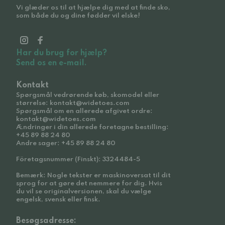
Vi glæder os til at hjælpe dig med at finde sko,
som både du og dine fødder vil elske!
Har du brug for hjælp?
Send os en e-mail.
Kontakt
Spørgsmål vedrørende køb, skomodel eller
størrelse: kontakt@widetoes.com
Spørgsmål om en allerede afgivet ordre:
kontakt@widetoes.com
Ændringer i din allerede foretagne bestilling:
+45 89 88 24 80
Andre sager: +45 89 88 24 80
Företagsnummer (Finskt): 3324484-5
Bemærk: Nogle tekster er maskinoversat til dit
sprog for at gøre det nemmere for dig. Hvis
du vil se originalversionen, skal du vælge
engelsk, svensk eller finsk.
Besøgsadresse: