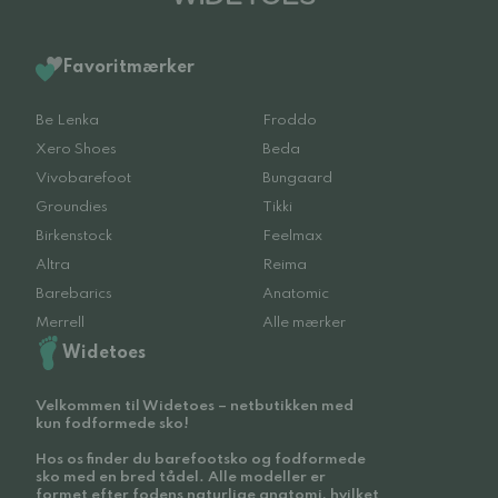
Favoritmærker
Be Lenka
Froddo
Xero Shoes
Beda
Vivobarefoot
Bungaard
Groundies
Tikki
Birkenstock
Feelmax
Altra
Reima
Barebarics
Anatomic
Merrell
Alle mærker
Widetoes
Velkommen til Widetoes – netbutikken med
kun fodformede sko!
Hos os finder du barefootsko og fodformede
sko med en bred tådel. Alle modeller er
formet efter fodens naturlige anatomi, hvilket