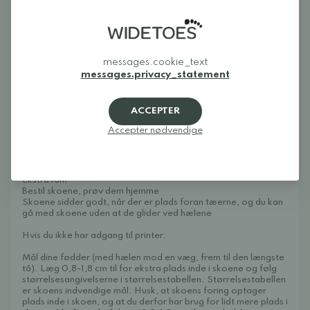
Plejeinstruktioner: Spray regelmæssigt med Collonil Protect &
Care for at holde læderet blødt og bedre modstå fugt og
snavs.
Størrelsestabel
messages.cookie_text
Sådan vælger du den rigtige størrelse (for at mindske
messages.privacy_statement
returfragt og skåne miljøet):
Print denne skabelon ud – Printindstillinger: A4, 100%
ACCEPTER
størrelse.
Kontrolmål, at printet er den rigtige størrelse ved at placere
Accepter nødvendige
et bagkort på det tegnede sted
Fold papiret 90 grader og placer foden med hælen mod
kanten
Se om der er cirka en fingers bredde foran – ca. 0,5 – 1,4 cm
ekstra rum
Bestil skoene, prøv dem hjemme
Skoene sidder godt, når der er plads foran tæerne, og du kan
gå med skoene uden at de glider ved hælene
Hvis du ikke har adgang til printer:
Mål dine fødder (med hælen mod en væg, frem til den længste
tå). Læg 0,8-1,8 cm til for ekstra plads inde i skoene og følg
størrelsesangivelserne i størrelsestabellen. Størrelsestabellen
er skoens indvendige mål. Husk, at skoens foring optager
plads inde i skoen, og at du derfor har brug for lidt mere plads i