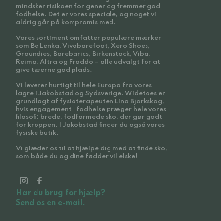
mindsker risikoen for gener og fremmer god
fodhelse. Det er vores speciale, og noget vi
aldrig går på kompromis med.
Vores sortiment omfatter populære mærker
som Be Lenka, Vivobarefoot, Xero Shoes,
Groundies, Barebarics, Birkenstock, Viba,
Reima, Altra og Froddo – alle udvalgt for at
give tæerne god plads.
Vi leverer hurtigt til hele Europa fra vores
lagre i Jakobstad og Sydsverige. Widetoes er
grundlagt af fysioterapeuten Lina Björkskog,
hvis engagement i fodhelse præger hele vores
filosofi: brede, fodformede sko, der gør godt
for kroppen. I Jakobstad finder du også vores
fysiske butik.
Vi glæder os til at hjælpe dig med at finde sko,
som både du og dine fødder vil elske!
Har du brug for hjælp?
Send os en e-mail.