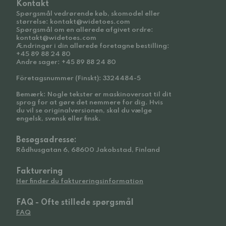
Kontakt
Spørgsmål vedrørende køb, skomodel eller
størrelse: kontakt@widetoes.com
Spørgsmål om en allerede afgivet ordre:
kontakt@widetoes.com
Ændringer i din allerede foretagne bestilling:
+45 89 88 24 80
Andre sager: +45 89 88 24 80
Företagsnummer (Finskt): 3324484-5
Bemærk: Nogle tekster er maskinoversat til dit
sprog for at gøre det nemmere for dig. Hvis
du vil se originalversionen, skal du vælge
engelsk, svensk eller finsk.
Besøgsadresse:
Rådhusgatan 6, 68600 Jakobstad, Finland
Fakturering
Her finder du faktureringsinformation
FAQ - Ofte stillede spørgsmål
FAQ