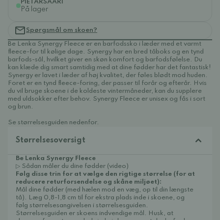
PIETARSAARI
På lager
Spørgsmål om skoen?
Be Lenka Synergy Fleece er en barfodssko i læder med et varmt
fleece-for til kølige dage. Synergy har en bred tåboks og en tynd
barfods-sål, hvilket giver en skøn komfort og barfodsfølelse. Du
kan klæde dig smart samtidig med at dine fødder har det fantastisk!
Synergy er lavet i læder af høj kvalitet, der føles blødt mod huden.
Foret er en tynd fleece-foring, der passer til forår og efterår. Hvis
du vil bruge skoene i de koldeste vintermåneder, kan du supplere
med uldsokker efter behov. Synergy Fleece er unisex og fås i sort
og brun.
Se størrelsesguiden nedenfor.
Størrelsesoversigt
Be Lenka Synergy Fleece
▷ Sådan måler du dine fødder (video)
Følg disse trin for at vælge den rigtige størrelse (for at
reducere returforsendelse og skåne miljøet):
Mål dine fødder (med hælen mod en væg, op til din længste
tå). Læg 0,8-1,8 cm til for ekstra plads inde i skoene, og
følg størrelsesangivelsen i størrelsesguiden.
Størrelsesguiden er skoens indvendige mål. Husk, at