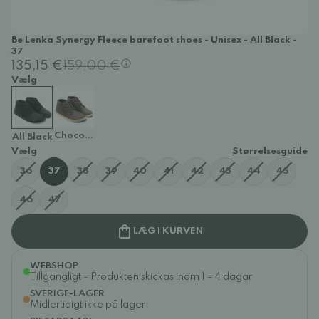
Be Lenka Synergy Fleece barefoot shoes - Unisex - All Black -
37
135,15 €
159,00 €
Vælg
Chocolate & Beige
All Black
Vælg
Størrelsesguide
36
37
38
39
40
41
42
43
44
45
46
47
LÆG I KURVEN
WEBSHOP
Tillgängligt - Produkten skickas inom 1 - 4 dagar
SVERIGE-LAGER
Midlertidigt ikke på lager