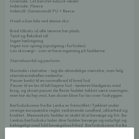
Overside: Let børstet nubuck-læder
Inderside: Fleece
Indersål: Genanvendt PU + fleece
Hvad vi kan lide ved denne sko:
Bred tåboks så alle tæerne har plads
Tynd og fleksibel sål
Ingen hælstigning
Ingen toe-spring (opstigning i forfoden)
Lav skovægt - som at have ingenting på fødderne
Størrelsesråd og pasform:
Normale i størrelse - tag din almindelige størrelse, men følg
størrelsestabellen nedenfor.
Passer bedst til en normalbred til bred fod
Passer til en lav til lidt højere fod - læderet blødgøres med
brug, og skoen passer de fleste fødder takket være snøringen,
men har du høj vrist, kan skoen blive for lav over fodryggen.
Barfodsskoene fra Be Lenka er fremstillet i Tjekkiet under
strenge europæiske regler vedrørende sundhed, sikkerhed og
kvalitet. Menneskets fødder er skabt til at bevæge sig frit. Be
Lenkas barfodssko lader dine fødder bevæge sig naturligt og
behageligt med fuld bevægelsesfrihed. Barfodsskoene fra Be
Lenka efterligner følelsen af at gå barfodet, præcis som
fødderne helst vil være.