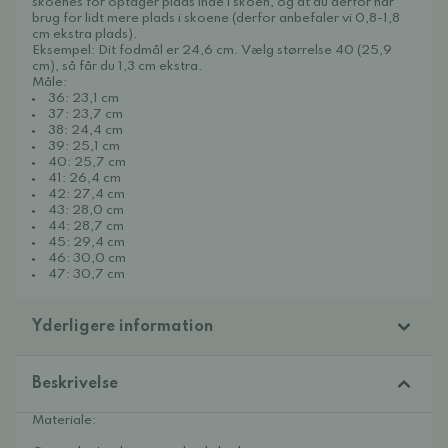
skoenes for optager plads inde i skoen, og at du derfor har
brug for lidt mere plads i skoene (derfor anbefaler vi 0,8-1,8
cm ekstra plads).
Eksempel: Dit fodmål er 24,6 cm. Vælg størrelse 40 (25,9
cm), så får du 1,3 cm ekstra.
Måle:
36: 23,1 cm
37: 23,7 cm
38: 24,4 cm
39: 25,1 cm
40: 25,7 cm
41: 26,4 cm
42: 27,4 cm
43: 28,0 cm
44: 28,7 cm
45: 29,4 cm
46: 30,0 cm
47: 30,7 cm
Yderligere information
Beskrivelse
Materiale: