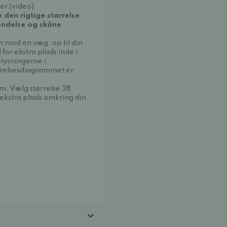
er (video)
e den rigtige størrelse
sendelse og skåne
 mod en væg, op til din
 for ekstra plads inde i
plysningerne i
rrelsesdiagrammet er
m. Vælg størrelse 38
 ekstra plads omkring din