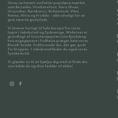
Vores sortiment omfatter populære mærker
som Be Lenka, Vivobarefoot, Xero Shoes,
Groundies, Barebarics, Birkenstock, Viba,
Reima, Altra og Froddo – alle udvalgt for at
give tæerne god plads.
Vi leverer hurtigt til hele Europa fra vores
lagre i Jakobstad og Sydsverige. Widetoes er
grundlagt af fysioterapeuten Lina Björkskog,
hvis engagement i fodhelse præger hele vores
filosofi: brede, fodformede sko, der gør godt
for kroppen. I Jakobstad finder du også vores
fysiske butik.
Vi glæder os til at hjælpe dig med at finde sko,
som både du og dine fødder vil elske!