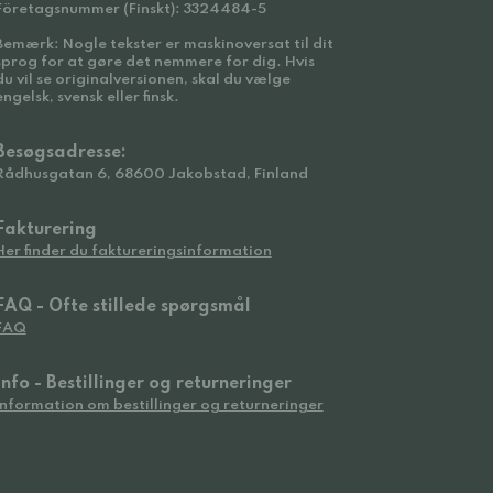
Företagsnummer (Finskt): 3324484-5
Bemærk: Nogle tekster er maskinoversat til dit
sprog for at gøre det nemmere for dig. Hvis
du vil se originalversionen, skal du vælge
engelsk, svensk eller finsk.
Besøgsadresse:
Rådhusgatan 6, 68600 Jakobstad, Finland
Fakturering
Her finder du faktureringsinformation
FAQ - Ofte stillede spørgsmål
FAQ
Info - Bestillinger og returneringer
Information om bestillinger og returneringer