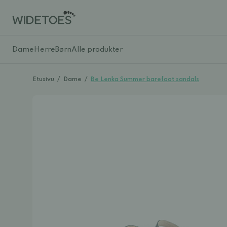
Dame
Herre
Børn
Alle produkter
Etusivu
/
Dame
/
Be Lenka Summer barefoot sandals