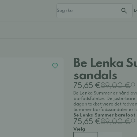
L
Be Lenka S
sandals
75,65 €
89,00 €
Be Lenka Summer er håndlaved
barfodsfølelse. De justerbare
dagen takket være det fodvenl
Summer barfodssandaler er lave
Be Lenka Summer barefoot s
75,65 €
89,00 €
Vælg