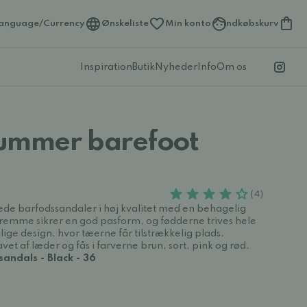
anguage/Currency
Ønskeliste
Min konto
Indkøbskurv
Inspiration
Butik
Nyheder
Info
Om os
ummer barefoot
(4)
e barfodssandaler i høj kvalitet med en behagelig
 remme sikrer en god pasform, og fødderne trives hele
ige design, hvor tæerne får tilstrækkelig plads.
t af læder og fås i farverne brun, sort, pink og rød.
andals - Black - 36