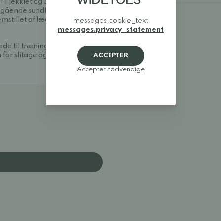
i Tjekkiet og Slovakiet i
angående sundhed,
stillet af læder i høj
messages.cookie_text
messages.privacy_statement
de til træning og
for slitage og er ikke
ACCEPTER
Accepter nødvendige