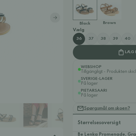
Brown
Black
Vælg
36
37
38
39
40
LÆG 
WEBSHOP
Tillgängligt - Produkten ski
SVERIGE-LAGER
På lager
PIETARSAARI
På lager
Spørgsmål om skoen?
Størrelsesoversigt
Be Lenka Promenade, Grac