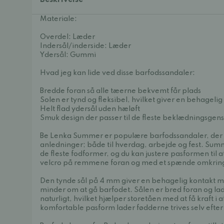
Beskrivelse
Materiale:
Overdel: Læder
Indersål/inderside: Læder
Ydersål: Gummi
Hvad jeg kan lide ved disse barfodssandaler:
Bredde foran så alle tæerne bekvemt får plads
Solen er tynd og fleksibel, hvilket giver en behagelig
Helt flad ydersål uden hæløft
Smuk design der passer til de fleste beklædningsgen
Be Lenka Summer er populære barfodssandaler, der pa
anledninger; både til hverdag, arbejde og fest. Summe
de fleste fodformer, og du kan justere pasformen til a
velcro på remmene foran og med et spænde omkring
Den tynde sål på 4 mm giver en behagelig kontakt m
minder om at gå barfodet. Sålen er bred foran og la
naturligt, hvilket hjælper storetåen med at få kraft i 
komfortable pasform lader fødderne trives selv efter