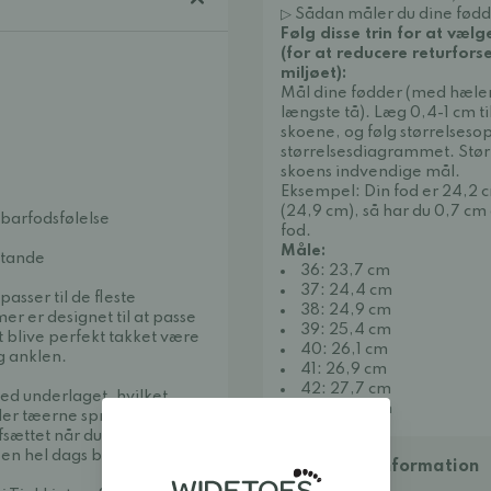
▷ Sådan måler du dine fødd
Følg disse trin for at vælg
(for at reducere returfor
miljøet):
Mål dine fødder (med hælen
længste tå). Læg 0,4-1 cm til
skoene, og følg størrelseso
størrelsesdiagrammet. Stø
skoens indvendige mål.
Eksempel: Din fod er 24,2 c
(24,9 cm), så har du 0,7 cm
 barfodsfølelse
fod.
Måle:
stande
36: 23,7 cm
37: 24,4 cm
sser til de fleste
38: 24,9 cm
r er designet til at passe
39: 25,4 cm
t blive perfekt takket være
40: 26,1 cm
 anklen.
41: 26,9 cm
42: 27,7 cm
ed underlaget, hvilket
43: 28,4 cm
der tæerne sprede sig
afsættet når du går. Den
 en hel dags brug.
Yderligere information