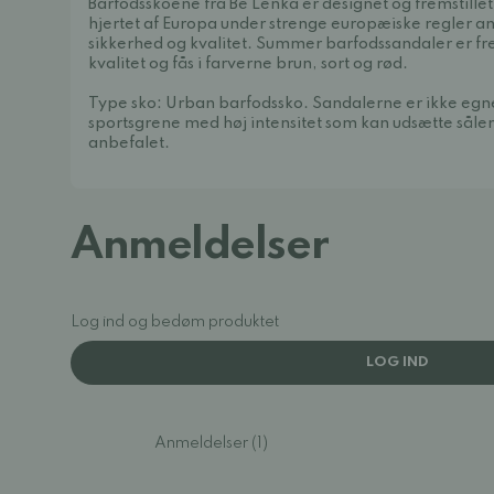
Barfodsskoene fra Be Lenka er designet og fremstillet 
hjertet af Europa under strenge europæiske regler 
sikkerhed og kvalitet. Summer barfodssandaler er frem
kvalitet og fås i farverne brun, sort og rød.
Type sko: Urban barfodssko. Sandalerne er ikke egne
sportsgrene med høj intensitet som kan udsætte sålen 
anbefalet.
Anmeldelser
Log ind og bedøm produktet
LOG IND
Anmeldelser (1)