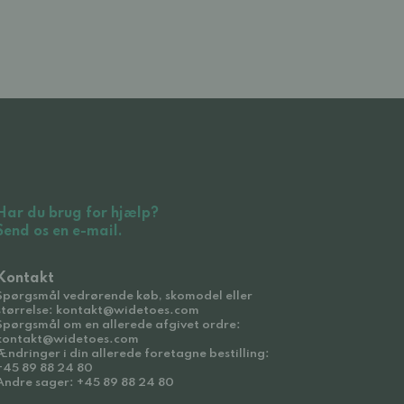
Har du brug for hjælp?
Send os en e-mail.
Kontakt
Spørgsmål vedrørende køb, skomodel eller
størrelse: kontakt@widetoes.com
Spørgsmål om en allerede afgivet ordre:
kontakt@widetoes.com
Ændringer i din allerede foretagne bestilling:
+45 89 88 24 80
Andre sager: +45 89 88 24 80