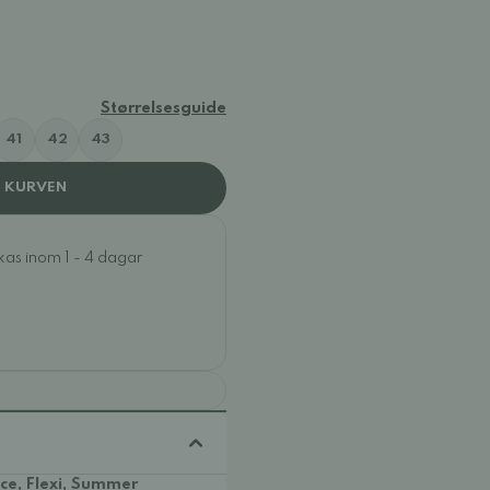
Størrelsesguide
41
42
43
I KURVEN
ckas inom 1 - 4 dagar
e, Flexi, Summer