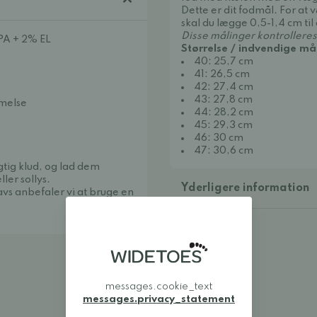
Dette er dit fodmål. For at 
skal du lægge 0,5-1,4 cm til
Disse målinger kontrolleres
 PA + 2% EL
Størrelse / indvendige mål
40: 25,7 cm
41: 26,5 cm
42: 27,4 cm
43: 27,8 cm
mmelse
44: 28,2 cm
45: 29,3 cm
46: 30 cm
47: 30,6 cm
gtig klud, og lad dem
ler sollys.
Yderligere information
vs anbefaler vi at bruge en
messages.cookie_text
messages.privacy_statement