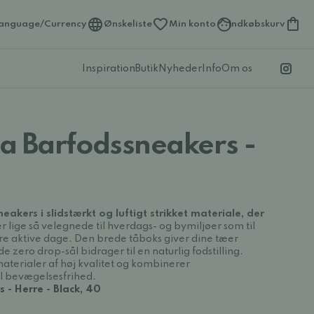
anguage/Currency
Ønskeliste
Min konto
Indkøbskurv
Inspiration
Butik
Nyheder
Info
Om os
a Barfodssneakers -
akers i slidstærkt og luftigt strikket materiale, der
r lige så velegnede til hverdags- og bymiljøer som til
dre aktive dage. Den brede tåboks giver dine tæer
 zero drop-sål bidrager til en naturlig fodstilling.
aterialer af høj kvalitet og kombinerer
l bevægelsesfrihed.
 - Herre - Black, 40