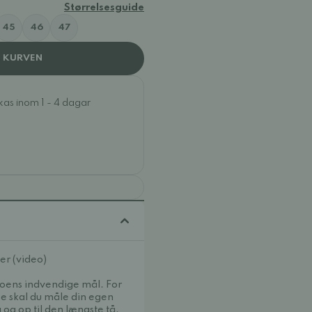
Størrelsesguide
45
46
47
I KURVEN
ckas inom 1 - 4 dagar
er (video)
oens indvendige mål. For
se skal du måle din egen
g op til den længste tå.