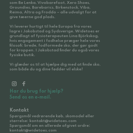
som Be Lenka, Vivobarefoot, Xero Shoes,
Groundies, Barebarics, Birkenstock, Viba,
Reima, Altra og Froddo – alle udvalgt for at
give tæerne god plads.
Vi leverer hurtigt til hele Europa fra vores
lagre i Jakobstad og Sydsverige. Widetoes er
grundlagt af fysioterapeuten Lina Björkskog,
hvis engagement i fodhelse præger hele vores
filosofi: brede, fodformede sko, der gør godt
for kroppen. I Jakobstad finder du også vores
fysiske butik.
Vi glæder os til at hjælpe dig med at finde sko,
som både du og dine fødder vil elske!
Har du brug for hjælp?
Send os en e-mail.
Kontakt
Spørgsmål vedrørende køb, skomodel eller
størrelse: kontakt@widetoes.com
Spørgsmål om en allerede afgivet ordre:
kontakt@widetoes.com