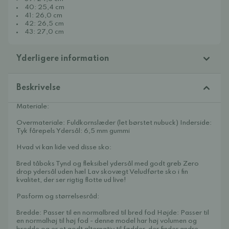
40: 25,4 cm
41: 26,0 cm
42: 26,5 cm
43: 27,0 cm
Yderligere information
Beskrivelse
Materiale:
Overmateriale: Fuldkornslæder (let børstet nubuck) Inderside:
Tyk fårepels Ydersål: 6,5 mm gummi
Hvad vi kan lide ved disse sko:
Bred tåboks Tynd og fleksibel ydersål med godt greb Zero
drop ydersål uden hæl Lav skovægt Veludførte sko i fin
kvalitet, der ser rigtig flotte ud live!
Pasform og størrelsesråd:
Bredde: Passer til en normalbred til bred fod Højde: Passer til
en normalhøj til høj fod - denne model har høj volumen og