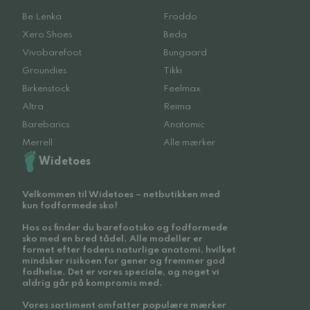
Be Lenka
Froddo
Xero Shoes
Beda
Vivobarefoot
Bungaard
Groundies
Tikki
Birkenstock
Feelmax
Altra
Reima
Barebarics
Anatomic
Merrell
Alle mærker
Widetoes
Velkommen til Widetoes – netbutikken med
kun fodformede sko!
Hos os finder du barefootsko og fodformede
sko med en bred tådel. Alle modeller er
formet efter fodens naturlige anatomi, hvilket
mindsker risikoen for gener og fremmer god
fodhelse. Det er vores speciale, og noget vi
aldrig går på kompromis med.
Vores sortiment omfatter populære mærker