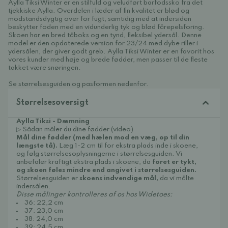
Aylla Tiksi Winter er en stilfuld og veludført barfodssko fra det
tjekkiske Aylla. Overdelen i læder af fin kvalitet er blød og
modstandsdygtig over for fugt, samtidig med at indersiden
beskytter foden med en vidunderlig tyk og blød fårepelsforing.
Skoen har en bred tåboks og en tynd, fleksibel ydersål. Denne
model er den opdaterede version for 23/24 med dybe riller i
ydersålen, der giver godt greb. Aylla Tiksi Winter er en favorit hos
vores kunder med høje og brede fødder, men passer til de fleste
takket være snøringen.
Se størrelsesguiden og pasformen nedenfor.
Størrelsesoversigt
Aylla Tiksi - Dæmning
▷ Sådan måler du dine fødder (video)
Mål dine fødder (med hælen mod en væg, op til din
længste tå).
Læg 1-2 cm til for ekstra plads inde i skoene,
og følg størrelsesoplysningerne i størrelsesguiden. Vi
anbefaler kraftigt ekstra plads i skoene, da
foret er tykt,
og skoen føles mindre end angivet i størrelsesguiden.
Størrelsesguiden er
skoens indvendige mål,
da vi målte
indersålen.
Disse målinger kontrolleres af os hos Widetoes:
36: 22,2 cm
37: 23,0 cm
38: 24,0 cm
39: 24,5 cm