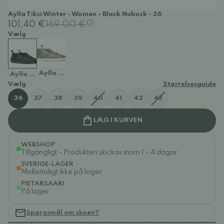
Aylla Tiksi Winter - Women - Black Nubuck - 36
101,40 €
169,00 €
Vælg
Aylla Tiksi Winter - Women - Khaki
Aylla Tiksi Winter - Women - Black Nubuck
Vælg
Størrelsesguide
36
37
38
39
40
41
42
43
LÆG I KURVEN
WEBSHOP
Tillgängligt - Produkten skickas inom 1 - 4 dagar
SVERIGE-LAGER
Midlertidigt ikke på lager
PIETARSAARI
På lager
Spørgsmål om skoen?