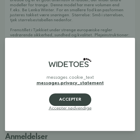
bredde og er et godt alternativ til fødder, der finder andre
modeller for trange. Denne model har mere volumen end
f.eks. Be Lenka Winter. For en smallere fod kan pasformen
justeres takket være snøringen. Størrelse: Små i størrelsen,
tjek størrelsestabellen nedenfor.
Fremstillet i Tjekkiet under strenge europæiske regler
vedrørende sikkerhed, sundhed og kvalitet. Plejeinstruktioner:
Spray regelmæssigt med Collonil Protect & Care for at holde
overfladen blød og bedre modstå fugt.
Størrelsestabel
Mål dine fødder (med hælen mod en væg, frem til den længste
tå). Læg 1-2 cm til for ekstra plads inde i skoene og følg
størrelsesanvisningerne i størrelsestabellen. Vi anbefaler
messages.cookie_text
meget ekstra plads i skoene, da foret er tykt, og skoen
messages.privacy_statement
opleves mindre end størrelsestabellen. Størrelsestabellen er
skoens indre mål, da vi har målt indersålen. Disse mål er
kontrolleret hos os på Widetoes:
ACCEPTER
36: 22,2 cm 37: 23,0 cm 38: 24,0 cm 39: 24,5 cm 40: 25,4
Accepter nødvendige
cm 41: 26 cm 42: 26,5 cm 43: 27,0 cm
Anmeldelser