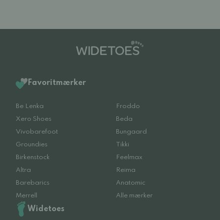
Favoritmærker
Be Lenka
Froddo
Xero Shoes
Beda
Vivobarefoot
Bungaard
Groundies
Tikki
Birkenstock
Feelmax
Altra
Reima
Barebarics
Anatomic
Merrell
Alle mærker
Widetoes