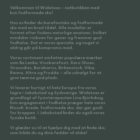
Velkommen til Widetoes – netbutikken med
kun fodformede sko!
Hos os finder du barefootsko og fodformede
sko med en bred tådel. Alle modeller er
formet efter fodens naturlige anatomi, hvilket
mindsker risikoen for gener og fremmer god
fodhelse. Det er vores speciale, og noget vi
aldrig går på kompromis med.
Vores sortiment omfatter populære mærker
som Be Lenka, Vivobarefoot, Xero Shoes,
Groundies, Barebarics, Birkenstock, Viba,
Reima, Altra og Froddo – alle udvalgt for at
give tæerne god plads.
Vi leverer hurtigt til hele Europa fra vores
lagre i Jakobstad og Sydsverige. Widetoes er
grundlagt af fysioterapeuten Lina Björkskog,
hvis engagement i fodhelse præger hele vores
filosofi: brede, fodformede sko, der gør godt
for kroppen. I Jakobstad finder du også vores
fysiske butik.
Vi glæder os til at hjælpe dig med at finde sko,
som både du og dine fødder vil elske!