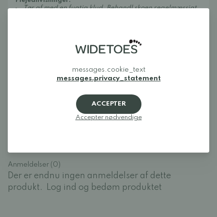
Plejeanvisninger:
Tør af med en fugtig klud. Behandl skoen regelmæssigt
for at holde læderet blødt. Til glat læder anbefales
økologisk Collonil Cream,
og til børstet læder anbefales
Collonil Organic Cover
.
Fremstillet i Slovakiet under strenge europæiske regler
vedrørende sikkerhed, sundhed og kvalitet.
messages.cookie_text
messages.privacy_statement
Anmeldelser
ACCEPTER
Log ind og bedøm produktet
Accepter nødvendige
LOG IND
Anmeldelser (0)
Der er endnu ingen anmeldelser af dette
produkt.
Log ind og bedøm produktet