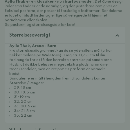
Aylla Thak er en klassiker - nu i barfodsmodel.
Det åbne design
lader små fødder ånde naturligt, og den justerbare rem giver en
fleksibel pasform, der passer til forskellige fodformer. Sandalerne
er lavet af blødt læder og er lige så velegnede til hjemmet,
børnehaven eller skolen.
Se pasform og størrelsesguide før køb!
Størrelsesoversigt
Aylla Thak, Arena - Børn
Fra størrelsesdiagrammet kan du se ydersålens mål (vi har
tjekket målene på Widetoes). Læg ca. 0,3-1 cm til din
fodlængde for at få den korrekte størrelse på sandalerne.
Husk, at du ikke behøver meget ekstra plads foran dine
tæer i sandaler, men en ret præcis pasform er normalt
bedst.
Sandalerne er målt i længden frem til sandalens kanter.
Størrelse / længde:
29: 18 cm
30: 18.5 cm
31: 19 cm
32: 20 cm
33: 20.6 cm
34: 21.3 cm
35: 22 cm