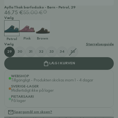
Aylla Thak barfodssko - Børn - Petrol, 29
46,75 €
55,00 €
Vælg
Pink
Brown
Petrol
Vælg
Størrelsesguide
29
30
31
32
33
34
35
LÆG I KURVEN
WEBSHOP
Tillgängligt - Produkten skickas inom 1 - 4 dagar
SVERIGE-LAGER
Midlertidigt ikke på lager
PIETARSAARI
På lager
Spørgsmål om skoen?