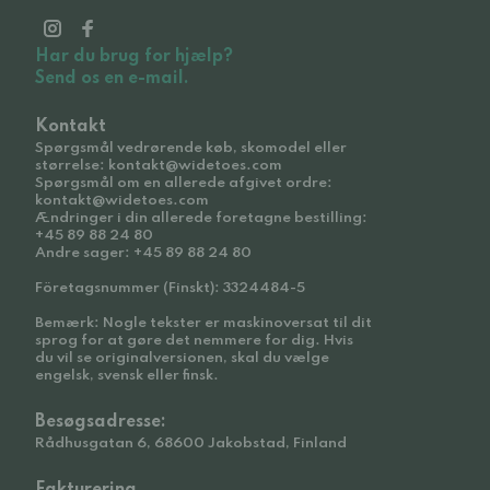
Har du brug for hjælp?
Send os en e-mail.
Kontakt
Spørgsmål vedrørende køb, skomodel eller
størrelse: kontakt@widetoes.com
Spørgsmål om en allerede afgivet ordre:
kontakt@widetoes.com
Ændringer i din allerede foretagne bestilling:
+45 89 88 24 80
Andre sager: +45 89 88 24 80
Företagsnummer (Finskt): 3324484-5
Bemærk: Nogle tekster er maskinoversat til dit
sprog for at gøre det nemmere for dig. Hvis
du vil se originalversionen, skal du vælge
engelsk, svensk eller finsk.
Besøgsadresse:
Rådhusgatan 6, 68600 Jakobstad, Finland