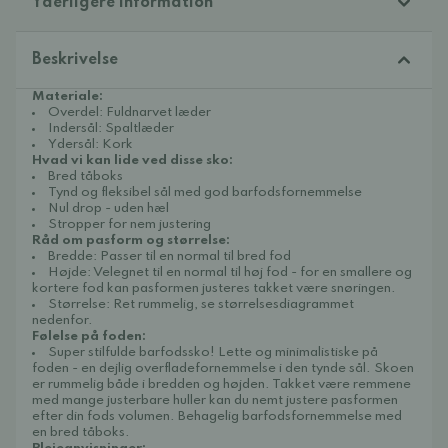
Yderligere information
Beskrivelse
Materiale:
Overdel: Fuldnarvet læder
Indersål: Spaltlæder
Ydersål: Kork
Hvad vi kan lide ved disse sko:
Bred tåboks
Tynd og fleksibel sål med god barfodsfornemmelse
Nul drop - uden hæl
Stropper for nem justering
Råd om pasform og størrelse:
Bredde: Passer til en normal til bred fod
Højde: Velegnet til en normal til høj fod - for en smallere og
kortere fod kan pasformen justeres takket være snøringen.
Størrelse: Ret rummelig, se størrelsesdiagrammet
nedenfor.
Følelse på foden:
Super stilfulde barfodssko! Lette og minimalistiske på
foden - en dejlig overfladefornemmelse i den tynde sål. Skoen
er rummelig både i bredden og højden. Takket være remmene
med mange justerbare huller kan du nemt justere pasformen
efter din fods volumen. Behagelig barfodsfornemmelse med
en bred tåboks.