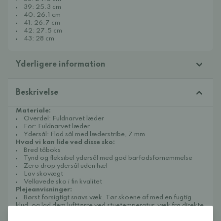
39: 25.3 cm
40: 26.1 cm
41: 26.7 cm
42: 27.5 cm
43: 28 cm
Yderligere information
Beskrivelse
Materiale:
Overdel: Fuldnarvet læder
For: Fuldnarvet læder
Ydersål: Flad sål med læderstribe, 7 mm
Hvad vi kan lide ved disse sko:
Bred tåboks
Tynd og fleksibel ydersål med god barfodsfornemmelse
Zero drop ydersål uden hæl
Lav skovægt
Vellavede sko i fin kvalitet
Plejeanvisninger:
Børst forsigtigt snavs væk. Tør skoene af med en fugtig
klud, og lad dem lufttørre ved stuetemperatur, væk fra direkte
varme eller sollys.