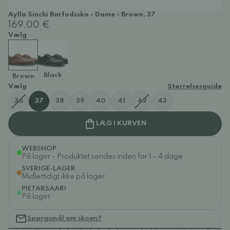
Aylla Sinchi Barfodssko - Dame - Brown, 37
169,00 €
Vælg
Black
Brown
Vælg
Størrelsesguide
36
37
38
39
40
41
42
43
LÆG I KURVEN
WEBSHOP
På lager - Produktet sendes inden for 1 - 4 dage
SVERIGE-LAGER
Midlertidigt ikke på lager
PIETARSAARI
På lager
Spørgsmål om skoen?