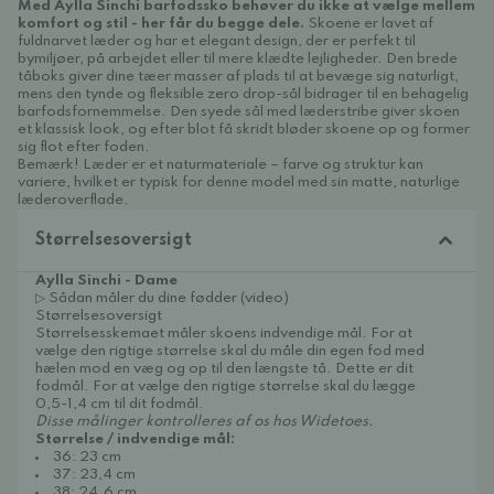
Med Aylla Sinchi barfodssko behøver du ikke at vælge mellem
komfort og stil - her får du begge dele.
Skoene er lavet af
fuldnarvet læder og har et elegant design, der er perfekt til
bymiljøer, på arbejdet eller til mere klædte lejligheder. Den brede
tåboks giver dine tæer masser af plads til at bevæge sig naturligt,
mens den tynde og fleksible zero drop-sål bidrager til en behagelig
barfodsfornemmelse. Den syede sål med læderstribe giver skoen
et klassisk look, og efter blot få skridt bløder skoene op og former
sig flot efter foden.
Bemærk! Læder er et naturmateriale – farve og struktur kan
variere, hvilket er typisk for denne model med sin matte, naturlige
læderoverflade.
Størrelsesoversigt
Aylla Sinchi - Dame
▷ Sådan måler du dine fødder (video)
Størrelsesoversigt
Størrelsesskemaet måler skoens indvendige mål. For at
vælge den rigtige størrelse skal du måle din egen fod med
hælen mod en væg og op til den længste tå. Dette er dit
fodmål. For at vælge den rigtige størrelse skal du lægge
0,5-1,4 cm til dit fodmål.
Disse målinger kontrolleres af os hos Widetoes.
Størrelse / indvendige mål:
36: 23 cm
37: 23,4 cm
38: 24.6 cm