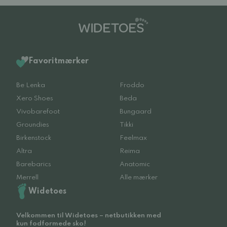
Favoritmærker
Be Lenka
Froddo
Xero Shoes
Beda
Vivobarefoot
Bungaard
Groundies
Tikki
Birkenstock
Feelmax
Altra
Reima
Barebarics
Anatomic
Merrell
Alle mærker
Widetoes
Velkommen til Widetoes – netbutikken med
kun fodformede sko!