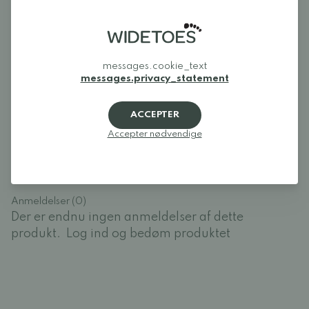
Til skånsom rengøring anbefaler vi at bruge
Collonil
Organic Clean
. Behandl læderet regelmæssigt med en
imprægneringsspray for at holde det blødt og smidigt, f.eks.
Collonil Organic Cover
.
messages.cookie_text
messages.privacy_statement
Anmeldelser
ACCEPTER
Log ind og bedøm produktet
Accepter nødvendige
LOG IND
Anmeldelser (0)
Der er endnu ingen anmeldelser af dette
produkt.
Log ind og bedøm produktet