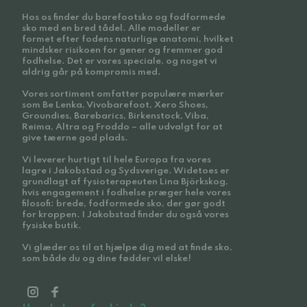
Hos os finder du barefootsko og fodformede
sko med en bred tådel. Alle modeller er
formet efter fodens naturlige anatomi, hvilket
mindsker risikoen for gener og fremmer god
fodhelse. Det er vores speciale, og noget vi
aldrig går på kompromis med.
Vores sortiment omfatter populære mærker
som Be Lenka, Vivobarefoot, Xero Shoes,
Groundies, Barebarics, Birkenstock, Viba,
Reima, Altra og Froddo – alle udvalgt for at
give tæerne god plads.
Vi leverer hurtigt til hele Europa fra vores
lagre i Jakobstad og Sydsverige. Widetoes er
grundlagt af fysioterapeuten Lina Björkskog,
hvis engagement i fodhelse præger hele vores
filosofi: brede, fodformede sko, der gør godt
for kroppen. I Jakobstad finder du også vores
fysiske butik.
Vi glæder os til at hjælpe dig med at finde sko,
som både du og dine fødder vil elske!