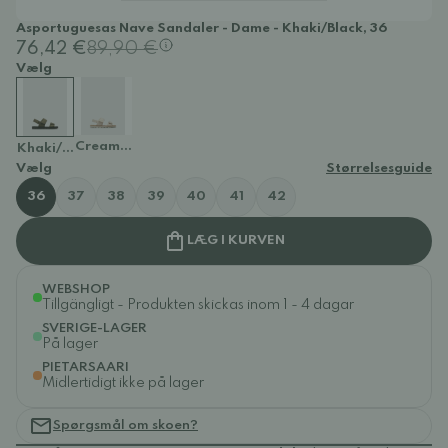
Asportuguesas Nave Sandaler - Dame - Khaki/Black, 36
76,42 €
89,90 €
Vælg
Cream/Natural
Khaki/Black
Vælg
Størrelsesguide
36
37
38
39
40
41
42
LÆG I KURVEN
WEBSHOP
Tillgängligt - Produkten skickas inom 1 - 4 dagar
SVERIGE-LAGER
På lager
PIETARSAARI
Midlertidigt ikke på lager
Spørgsmål om skoen?