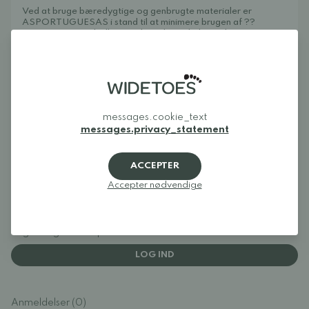
Ved at bruge bæredygtige og genbrugte materialer er
ASPORTUGUESAS i stand til at minimere brugen af ??
naturressourcer, hvilket gør brandet unikt bæredygtigt.
Derudover er hele fremstillingsprocessen designet til at
producere minimale emissioner, hvilket bidrager til en negativ
CO2-balance og et renere miljø.
Sandalerne er fremstillet i Portugal, hvor alt arbejde udføres
af lokale håndværkere – fra korkudvinding til færdig sko.
messages.cookie_text
messages.privacy_statement
ACCEPTER
Accepter nødvendige
Anmeldelser
Log ind og bedøm produktet
LOG IND
Anmeldelser (0)