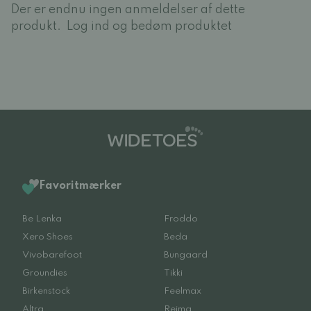
Der er endnu ingen anmeldelser af dette
produkt.
Log ind og bedøm produktet
Favoritmærker
Be Lenka
Froddo
Xero Shoes
Beda
Vivobarefoot
Bungaard
Groundies
Tikki
Birkenstock
Feelmax
Altra
Reima