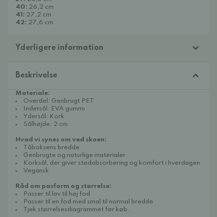
40:
26,2 cm
41:
27,2 cm
42:
27,6 cm
Yderligere information
Beskrivelse
Materiale:
Overdel: Genbrugt PET
Indersål: EVA gummi
Ydersål: Kork
Sålhøjde: 2 cm
Hvad vi synes om ved skoen:
Tåboksens bredde
Genbrugte og naturlige materialer
Korksål, der giver stødabsorbering og komfort i hverdagen
Vegansk
Råd om pasform og størrelse:
Passer til lav til høj fod
Passer til en fod med smal til normal bredde
Tjek størrelsesdiagrammet før køb.