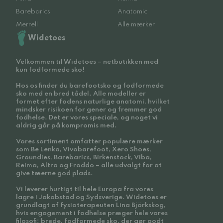
Barebarics
Anatomic
Merrell
Alle mærker
Widetoes
Velkommen til Widetoes – netbutikken med
kun fodformede sko!
Hos os finder du barefootsko og fodformede
sko med en bred tådel. Alle modeller er
formet efter fodens naturlige anatomi, hvilket
mindsker risikoen for gener og fremmer god
fodhelse. Det er vores speciale, og noget vi
aldrig går på kompromis med.
Vores sortiment omfatter populære mærker
som Be Lenka, Vivobarefoot, Xero Shoes,
Groundies, Barebarics, Birkenstock, Viba,
Reima, Altra og Froddo – alle udvalgt for at
give tæerne god plads.
Vi leverer hurtigt til hele Europa fra vores
lagre i Jakobstad og Sydsverige. Widetoes er
grundlagt af fysioterapeuten Lina Björkskog,
hvis engagement i fodhelse præger hele vores
filosofi: brede, fodformede sko, der gør godt