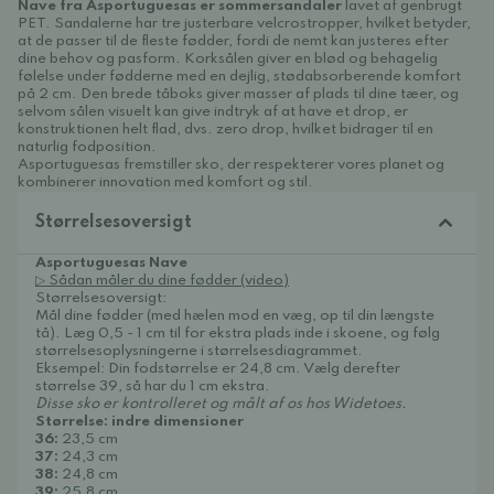
Nave fra Asportuguesas er sommersandaler
lavet af genbrugt
PET. Sandalerne har tre justerbare velcrostropper, hvilket betyder,
at de passer til de fleste fødder, fordi de nemt kan justeres efter
dine behov og pasform. Korksålen giver en blød og behagelig
følelse under fødderne med en dejlig, stødabsorberende komfort
på 2 cm. Den brede tåboks giver masser af plads til dine tæer, og
selvom sålen visuelt kan give indtryk af at have et drop, er
konstruktionen helt flad, dvs. zero drop, hvilket bidrager til en
naturlig fodposition.
Asportuguesas fremstiller sko, der respekterer vores planet og
kombinerer innovation med komfort og stil.
Størrelsesoversigt
Asportuguesas Nave
▷ Sådan måler du dine fødder (video)
Størrelsesoversigt:
Mål dine fødder (med hælen mod en væg, op til din længste
tå). Læg 0,5 - 1 cm til for ekstra plads inde i skoene, og følg
størrelsesoplysningerne i størrelsesdiagrammet.
Eksempel: Din fodstørrelse er 24,8 cm. Vælg derefter
størrelse 39, så har du 1 cm ekstra.
Disse sko er kontrolleret og målt af os hos Widetoes.
Størrelse: indre dimensioner
36:
23,5 cm
37:
24,3 cm
38:
24,8 cm
39:
25,8 cm