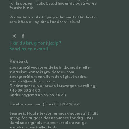
for kroppen. I Jakobstad finder du også vores
fysiske butik.
Vi glæder os til at hjælpe dig med at finde sko,
som både du og dine fødder vil elske!
Har du brug for hjælp?
Send os en e-mail.
Kontakt
Spørgsmål vedrørende køb, skomodel eller
størrelse: kontakt@widetoes.com
Spørgsmål om en allerede afgivet ordre:
kontakt@widetoes.com
Ændringer i din allerede foretagne bestilling:
+45 89 88 24 80
Andre sager: +45 89 88 24 80
Företagsnummer (Finskt): 3324484-5
Bemærk: Nogle tekster er maskinoversat til dit
sprog for at gøre det nemmere for dig. Hvis
du vil se originalversionen, skal du vælge
engelsk, svensk eller finsk.