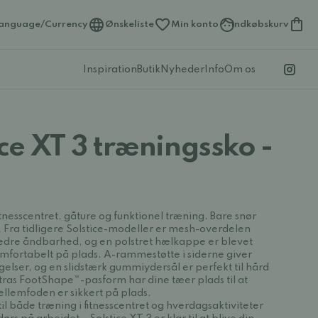
anguage/Currency
Ønskeliste
Min konto
Indkøbskurv
Inspiration
Butik
Nyheder
Info
Om os
ice XT 3 træningssko -
 fitnesscentret, gåture og funktionel træning. Bare snør
r. Fra tidligere Solstice-modeller er mesh-overdelen
bedre åndbarhed, og en polstret hælkappe er blevet
komfortabelt på plads.
A-rammestøtte i siderne
giver
gelser, og en slidstærk gummiydersål er perfekt til hård
tras
FootShape™-pasform
har dine tæer plads til at
llemfoden er sikkert på plads.
 til både
træning i fitnesscentret og hverdagsaktiviteter