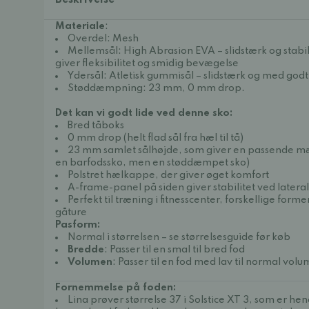
Beskrivelse
Materiale
:
Overdel: Mesh
Mellemsål: High Abrasion EVA – slidstærk og stab
giver fleksibilitet og smidig bevægelse
Ydersål: Atletisk gummisål – slidstærk og med god
Støddæmpning: 23 mm, 0 mm drop.
Det kan vi godt lide ved denne sko:
Bred tåboks
0 mm drop (helt flad sål fra hæl til tå)
23 mm samlet sålhøjde, som giver en passende 
en barfodssko, men en støddæmpet sko)
Polstret hælkappe, der giver øget komfort
A-frame-panel på siden giver stabilitet ved later
Perfekt til træning i fitnesscenter, forskellige for
gåture
Pasform:
Normal i størrelsen – se størrelsesguide før køb
Bredde
: Passer til en smal til bred fod
Volumen
: Passer til en fod med lav til normal vol
Fornemmelse på foden:
Lina prøver størrelse 37 i Solstice XT 3, som er he