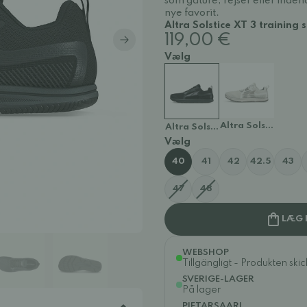
som gåture, rejser eller inde
nye favorit.
Altra Solstice XT 3 training 
119,00 €
Vælg
Altra Solstice XT 3
Altra Solstice XT 3 training sho
Vælg
40
41
42
42.5
43
47
48
LÆG 
WEBSHOP
Tillgängligt - Produkten ski
SVERIGE-LAGER
På lager
PIETARSAARI