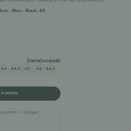
ndørs på arbejdet
– Solstice XT 3 er klar til at blive din
shoe - Men - Black, 40
 training shoe - Men - White
e - Men - Black
Størrelsesguide
44
44.5
45
46
46.5
I KURVEN
ckas inom 1 - 4 dagar