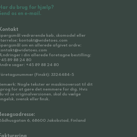
Har du brug for hjælp?
Send os en e-mail.
Kontakt
Spørgsmål vedrørende køb, skomodel eller
størrelse: kontakt@widetoes.com
Spørgsmål om en allerede afgivet ordre:
kontakt@widetoes.com
Ændringer i din allerede foretagne bestilling:
+45 89 88 24 80
Andre sager: +45 89 88 24 80
Företagsnummer (Finskt): 3324484-5
Bemærk: Nogle tekster er maskinoversat til dit
sprog for at gøre det nemmere for dig. Hvis
du vil se originalversionen, skal du vælge
engelsk, svensk eller finsk.
Besøgsadresse:
Rådhusgatan 6, 68600 Jakobstad, Finland
Fakturering