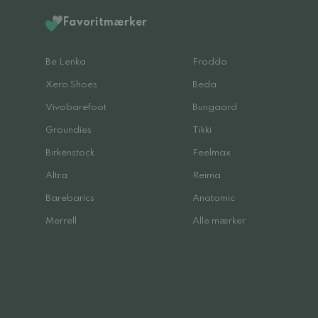
Favoritmærker
Be Lenka
Froddo
Xero Shoes
Beda
Vivobarefoot
Bungaard
Groundies
Tikki
Birkenstock
Feelmax
Altra
Reima
Barebarics
Anatomic
Merrell
Alle mærker