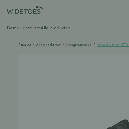
Dame
Herre
Børn
Alle produkter
Etusivu
/
Alle produkter
/
Kompromissko
/
Altra Solstice XT 