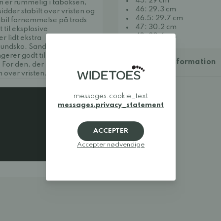
45: 29 cm
n er rummelig i tåboksen,
46: 29.3 cm
dder stabilt over vristen og
46.5: 29.7 cm
abil fornemmelse på trods
47: 30.2 cm
til eksplosive
48: 30.6 cm
r lidt ekstra
roundsko. Sandra vælger
ngerer godt til hendes
Yderligere information
 For den, der har en fod
 over vristen.
messages.cookie_text
messages.privacy_statement
ACCEPTER
Accepter nødvendige