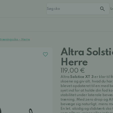
L
3 træningssko - Herre
Altra Solst
Herre
119,00 €
Altra
Solstice XT 3
er klar til
skoene
og giv alt, hvad du ha
blevet opdateret til en med 
syet ind for at holde din fod 
stabilitet under laterale bevæ
træning. Med
zero drop
og Al
bevæge sig naturligt, mens me
En let, alsidig og slidstærk sko