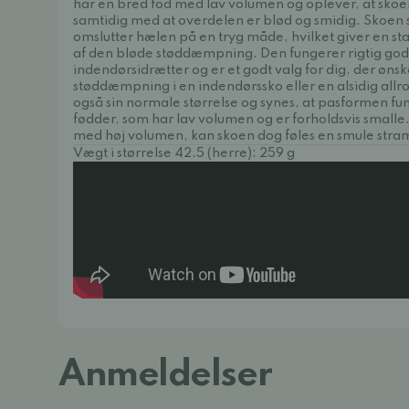
har en bred fod med lav volumen og oplever, at skoe
samtidig med at overdelen er blød og smidig. Skoen si
omslutter hælen på en tryg måde, hvilket giver en st
af den bløde støddæmpning. Den fungerer rigtig godt 
indendørsidrætter og er et godt valg for dig, der ønske
støddæmpning i en indendørssko eller en alsidig all
også sin normale størrelse og synes, at pasformen fu
fødder, som har lav volumen og er forholdsvis smalle.
med høj volumen, kan skoen dog føles en smule stram
Vægt i størrelse 42.5 (herre): 259 g
Anmeldelser