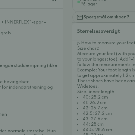
På lager
Spørgsmål om skoen?
il + INNERFLEX™-spor –
Størrelsesoversigt
t greb
▷ How to measure your feet
Size chart:
Measure your feet (with you
to your longest toe). Add 1–
follow the measurements in 
mængde støddæmpning (ikke
Example: Your foot length i
to get approximately 1.2 cm
These shoes have been care
ale bevægelser
Widetoes.
mer for indendørstræning og
Size: inner length
40: 25.2 cm
41: 26.2 cm
42: 26.7 cm
42.5: 27.2 cm
umen
43: 27.6 cm
44: 28 cm
44.5: 28.6 cm
ndes normale størrelse. Hun