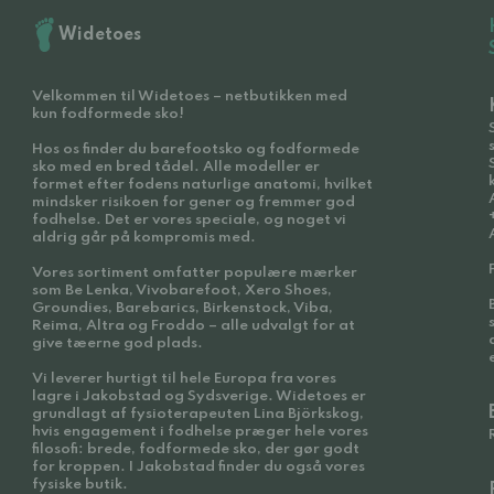
Widetoes
Velkommen til Widetoes – netbutikken med
kun fodformede sko!
Hos os finder du barefootsko og fodformede
sko med en bred tådel. Alle modeller er
formet efter fodens naturlige anatomi, hvilket
mindsker risikoen for gener og fremmer god
fodhelse. Det er vores speciale, og noget vi
aldrig går på kompromis med.
Vores sortiment omfatter populære mærker
som Be Lenka, Vivobarefoot, Xero Shoes,
Groundies, Barebarics, Birkenstock, Viba,
Reima, Altra og Froddo – alle udvalgt for at
give tæerne god plads.
Vi leverer hurtigt til hele Europa fra vores
lagre i Jakobstad og Sydsverige. Widetoes er
grundlagt af fysioterapeuten Lina Björkskog,
hvis engagement i fodhelse præger hele vores
filosofi: brede, fodformede sko, der gør godt
for kroppen. I Jakobstad finder du også vores
fysiske butik.