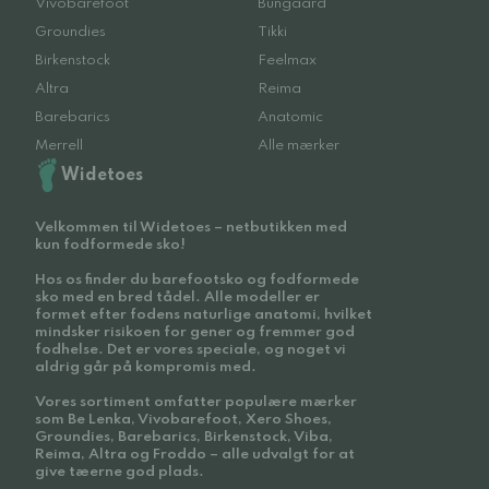
Vivobarefoot
Bungaard
Groundies
Tikki
Birkenstock
Feelmax
Altra
Reima
Barebarics
Anatomic
Merrell
Alle mærker
Widetoes
Velkommen til Widetoes – netbutikken med
kun fodformede sko!
Hos os finder du barefootsko og fodformede
sko med en bred tådel. Alle modeller er
formet efter fodens naturlige anatomi, hvilket
mindsker risikoen for gener og fremmer god
fodhelse. Det er vores speciale, og noget vi
aldrig går på kompromis med.
Vores sortiment omfatter populære mærker
som Be Lenka, Vivobarefoot, Xero Shoes,
Groundies, Barebarics, Birkenstock, Viba,
Reima, Altra og Froddo – alle udvalgt for at
give tæerne god plads.