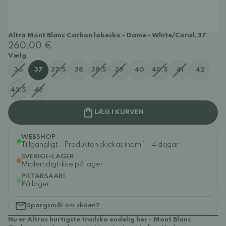
Altra Mont Blanc Carbon løbesko - Dame - White/Coral, 37
260,00 €
Vælg
36
37
37.5
38
38.5
39
40
40.5
41
42
42.5
43
LÆG I KURVEN
WEBSHOP
Tillgängligt - Produkten skickas inom 1 - 4 dagar
SVERIGE-LAGER
Midlertidigt ikke på lager
PIETARSAARI
På lager
Spørgsmål om skoen?
Nu er Altras hurtigste trailsko endelig her - Mont Blanc