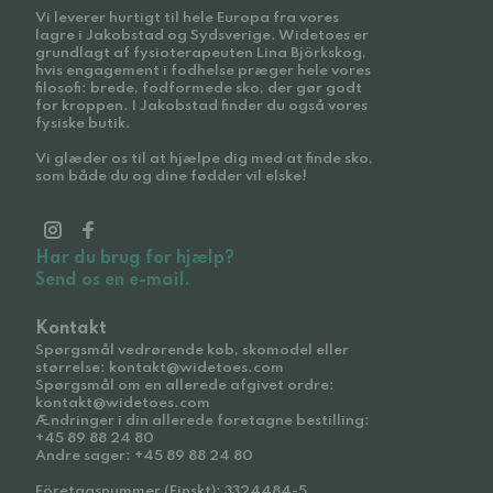
Vi leverer hurtigt til hele Europa fra vores
lagre i Jakobstad og Sydsverige. Widetoes er
grundlagt af fysioterapeuten Lina Björkskog,
hvis engagement i fodhelse præger hele vores
filosofi: brede, fodformede sko, der gør godt
for kroppen. I Jakobstad finder du også vores
fysiske butik.
Vi glæder os til at hjælpe dig med at finde sko,
som både du og dine fødder vil elske!
Har du brug for hjælp?
Send os en e-mail.
Kontakt
Spørgsmål vedrørende køb, skomodel eller
størrelse: kontakt@widetoes.com
Spørgsmål om en allerede afgivet ordre:
kontakt@widetoes.com
Ændringer i din allerede foretagne bestilling:
+45 89 88 24 80
Andre sager: +45 89 88 24 80
Företagsnummer (Finskt): 3324484-5