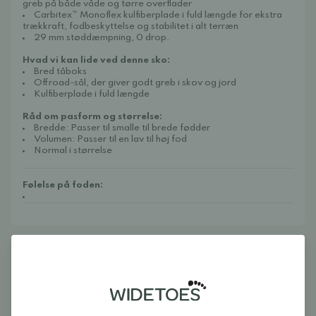
greb på både våde og tørre overflader
Carbitex™ Monoflex kulfiberplade i fuld længde for ekstra
trækkraft, fodbeskyttelse og stabilitet i alt terræn
29 mm støddæmpning, 0 drop.
Hvad vi kan lide ved denne sko:
Bred tåboks
Offroad-sål, der giver godt greb i skov og jord
Kulfiberplade i fuld længde
Råd om pasform og størrelse:
Bredde: Passer til smalle til brede fødder
Volumen: Passer til en lav til høj fod
Normal i størrelse
Følelse på foden:
Anmeldelser
Log ind og bedøm produktet