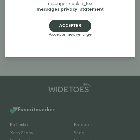
LOG IND
messages.cookie_text
messages.privacy_statement
Anmeldelser (0)
ACCEPTER
Der er endnu ingen anmeldelser af dette
Accepter nødvendige
produkt.
Log ind og bedøm produktet
Favoritmærker
Be Lenka
Froddo
Xero Shoes
Beda