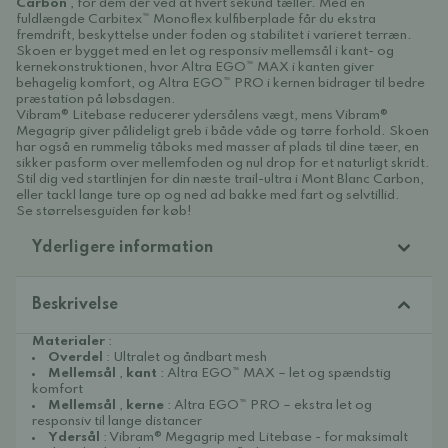
Carbon
, for dem der ved at hvert sekund tæller. Med en
fuldlængde Carbitex™ Monoflex kulfiberplade får du ekstra
fremdrift, beskyttelse under foden og stabilitet i varieret terræn.
Skoen er bygget med en let og responsiv mellemsål i kant- og
kernekonstruktionen, hvor Altra EGO™ MAX i kanten giver
behagelig komfort, og Altra EGO™ PRO i kernen bidrager til bedre
præstation på løbsdagen.
Vibram® Litebase reducerer ydersålens vægt, mens Vibram®
Megagrip giver pålideligt greb i både våde og tørre forhold. Skoen
har også en rummelig tåboks med masser af plads til dine tæer, en
sikker pasform over mellemfoden og nul drop for et naturligt skridt.
Stil dig ved startlinjen for din næste trail-ultra i Mont Blanc Carbon,
eller tackl lange ture op og ned ad bakke med fart og selvtillid.
Se størrelsesguiden før køb!
Yderligere information
Beskrivelse
Materialer
:
Overdel
: Ultralet og åndbart mesh
Mellemsål
,
kant
: Altra EGO™ MAX – let og spændstig
komfort
Mellemsål
,
kerne
: Altra EGO™ PRO – ekstra let og
responsiv til lange distancer
Ydersål
: Vibram® Megagrip med Litebase - for maksimalt