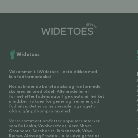
Widetoes
Velkommen til Widetoes – netbutikken med
kun fodformede sko!
Hos os finder du barefootsko og fodformede
sko med en bred tådel. Alle modeller er
formet efter fodens naturlige anatomi, hvilket
mindsker risikoen for gener og fremmer god
fodhelse. Det er vores speciale, og noget vi
aldrig går på kompromis med.
Vores sortiment omfatter populære mærker
som Be Lenka, Vivobarefoot, Xero Shoes,
Groundies, Barebarics, Birkenstock, Viba,
Reima, Altra og Froddo – alle udvalgt for at