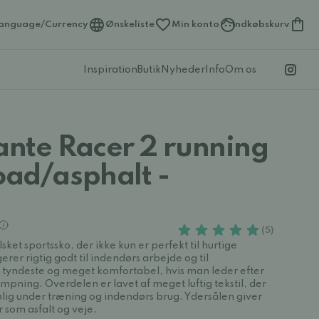
anguage/Currency
Ønskeliste
Min konto
Indkøbskurv
Inspiration
Butik
Nyheder
Info
Om os
ante Racer 2 running
oad/asphalt -
(5)
lsket sportssko, der ikke kun er perfekt til hurtige
er rigtig godt til indendørs arbejde og til
 tyndeste og meget komfortabel, hvis man leder efter
ning. Overdelen er lavet af meget luftig tekstil, der
lig under træning og indendørs brug. Ydersålen giver
 som asfalt og veje.