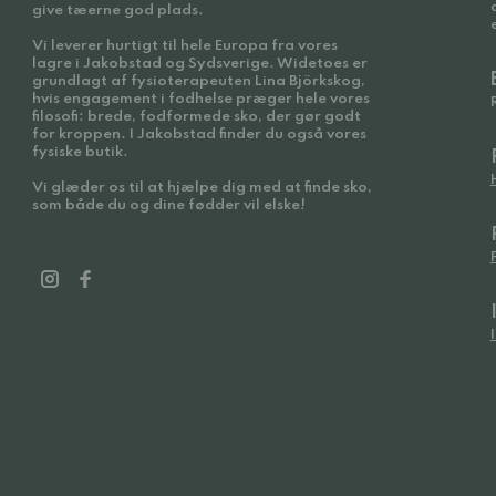
give tæerne god plads.
Vi leverer hurtigt til hele Europa fra vores
lagre i Jakobstad og Sydsverige. Widetoes er
grundlagt af fysioterapeuten Lina Björkskog,
hvis engagement i fodhelse præger hele vores
filosofi: brede, fodformede sko, der gør godt
for kroppen. I Jakobstad finder du også vores
fysiske butik.
Vi glæder os til at hjælpe dig med at finde sko,
som både du og dine fødder vil elske!