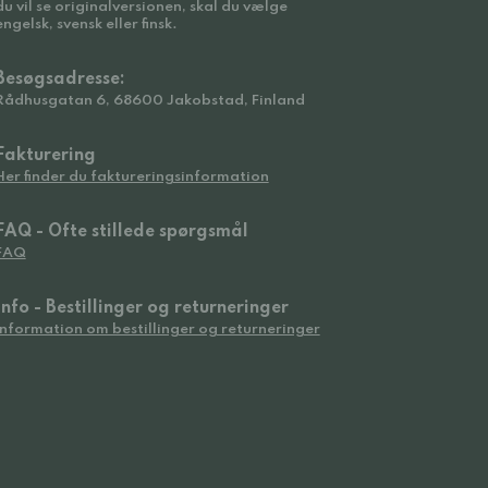
du vil se originalversionen, skal du vælge
engelsk, svensk eller finsk.
Besøgsadresse:
Rådhusgatan 6, 68600 Jakobstad, Finland
Fakturering
Her finder du faktureringsinformation
FAQ - Ofte stillede spørgsmål
FAQ
Info - Bestillinger og returneringer
Information om bestillinger og returneringer