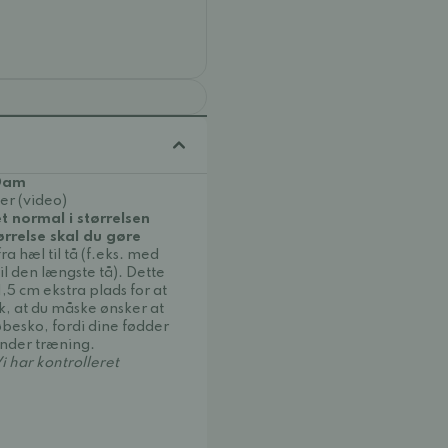
 Dam
er (video)
et normal i størrelsen
ørrelse skal du gøre
a hæl til tå (f.eks. med
l den længste tå). Dette
-1,5 cm ekstra plads for at
sk, at du måske ønsker at
øbesko, fordi dine fødder
under træning.
i har kontrolleret