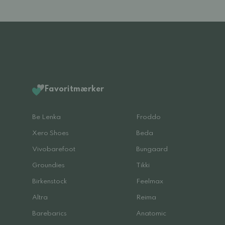
Favoritmærker
Be Lenka
Froddo
Xero Shoes
Beda
Vivobarefoot
Bungaard
Groundies
Tikki
Birkenstock
Feelmax
Altra
Reima
Barebarics
Anatomic