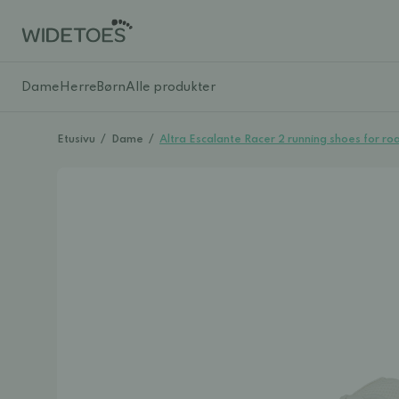
Dame
Herre
Børn
Alle produkter
Etusivu
/
Dame
/
Altra Escalante Racer 2 running shoes for r