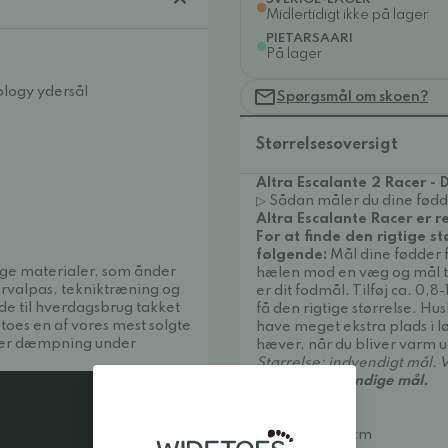
Midlertidigt ikke på lager
PIETARSAARI
På lager
logy ydersål
Spørgsmål om skoen?
Størrelsesoversigt
Altra Escalante 2 Racer -
▷ Sådan måler du dine fødd
Altra Escalante Racer er r
For at finde den rigtige st
følgende:
Mål dine fødder fr
tige materialer, som ånder
hælen mod en væg og mål ti
tervalpas, tekniktræning og
er dit fodmål. Tilføj ca. 0,8
e til hverdagsbrug takket
få den rigtige størrelse. Hu
oes en af vores mest solgte
have meget ekstra plads i l
sker dæmpning under
hæver, når du bliver varm 
Størrelse: indvendigt mål. V
skoenes indvendige mål.
36: 22,9 cm
37: 23,5 cm
37,5: 24,0 cm