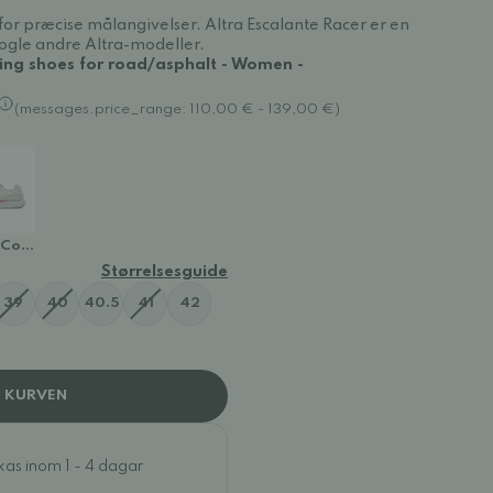
for præcise målangivelser. Altra Escalante Racer er en
nogle andre Altra-modeller.
ning shoes for road/asphalt - Women -
(messages.price_range: 110,00 € - 139,00 €)
Coral
Størrelsesguide
39
40
40.5
41
42
I KURVEN
ckas inom 1 - 4 dagar