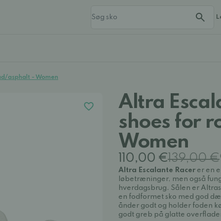
L
oad/asphalt - Women
Altra Escal
shoes for r
Women
110,00 €
139,00 €
Altra Escalante Racer
er en e
løbetræninger, men også funger
hverdagsbrug. Sålen er Altras
en fodformet sko med god dæmp
ånder godt og holder foden kø
godt greb på glatte overflader