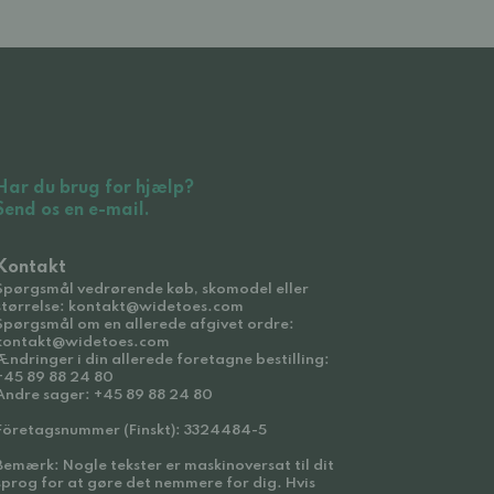
Har du brug for hjælp?
Send os en e-mail.
Kontakt
Spørgsmål vedrørende køb, skomodel eller
størrelse: kontakt@widetoes.com
Spørgsmål om en allerede afgivet ordre:
kontakt@widetoes.com
Ændringer i din allerede foretagne bestilling:
+45 89 88 24 80
Andre sager: +45 89 88 24 80
Företagsnummer (Finskt): 3324484-5
Bemærk: Nogle tekster er maskinoversat til dit
sprog for at gøre det nemmere for dig. Hvis