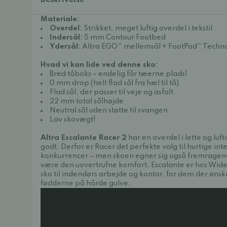
Beskrivelse
Materiale
:
Overdel
: Strikket, meget luftig overdel i tekstil
Indersål
: 5 mm Contour Footbed
Ydersål
: Altra EGO™ mellemsål + FootPod™ Techno
Hvad vi kan lide ved denne sko
:
Bred tåboks – endelig får tæerne plads!
0 mm drop (helt flad sål fra hæl til tå)
Flad sål, der passer til veje og asfalt
22 mm total sålhøjde
Neutral sål uden støtte til svangen
Lav skovægt!
Altra Escalante Racer
2
har en overdel i lette og luf
godt. Derfor er Racer det perfekte valg til hurtige in
konkurrencer – men skoen egner sig også fremragend
være den uovertrufne komfort. Escalante er hos Widet
sko til indendørs arbejde og kontor, for dem der øn
fødderne på hårde gulve.