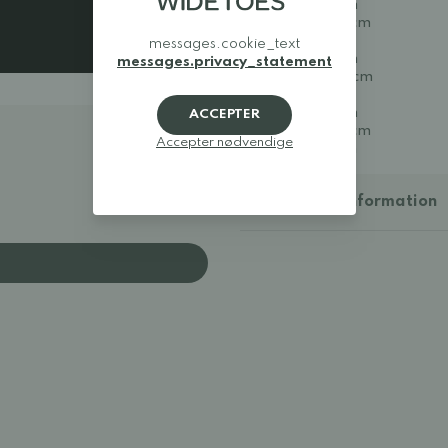
38: 24,4 cm
38,5: 24,8 cm
39: 25,1 cm
messages.cookie_text
40: 25,5 cm
messages.privacy_statement
40,5: 26,0 cm
41: 26,5 cm
42: 27,0 cm
ACCEPTER
42,5: 27,5 cm
Accepter nødvendige
43: 27,9 cm
Yderligere information