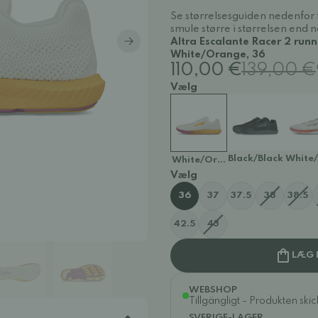
Se størrelsesguiden nedenfor 
smule større i størrelsen end 
Altra Escalante Racer 2 run
White/Orange, 36
110,00 €
139,00 €
Vælg
Black/Black
White/
White/Orange
Vælg
36
37
37.5
38
38.5
42.5
43
LÆG 
WEBSHOP
Tillgängligt - Produkten ski
SVERIGE-LAGER