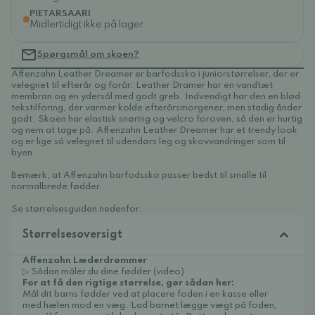
PIETARSAARI
Midlertidigt ikke på lager
Spørgsmål om skoen?
Affenzahn Leather Dreamer er barfodssko i juniorstørrelser, der er
velegnet til efterår og forår. Leather Dramer har en vandtæt
membran og en ydersål med godt greb. Indvendigt har den en blød
tekstilforing, der varmer kolde efterårsmorgener, men stadig ånder
godt. Skoen har elastisk snøring og velcro foroven, så den er hurtig
og nem at tage på. Affenzahn Leather Dreamer har et trendy look
og er lige så velegnet til udendørs leg og skovvandringer som til
byen.
Bemærk, at Affenzahn barfodssko passer bedst til smalle til
normalbrede fødder.
Se størrelsesguiden nedenfor.
Størrelsesoversigt
Affenzahn Læderdrømmer
▷ Sådan måler du dine fødder (video)
For at få den rigtige størrelse, gør sådan her:
Mål dit barns fødder ved at placere foden i en kasse eller
med hælen mod en væg. Lad barnet lægge vægt på foden,