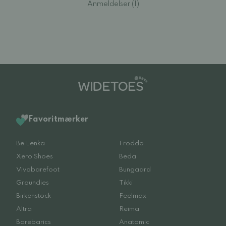
Anmeldelser (1)
Favoritmærker
Be Lenka
Froddo
Xero Shoes
Beda
Vivobarefoot
Bungaard
Groundies
Tikki
Birkenstock
Feelmax
Altra
Reima
Barebarics
Anatomic