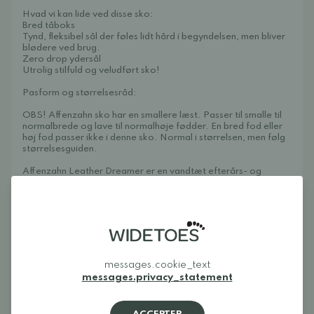
Hvad vi kan lide ved disse sko:
Bred tåboks
Tynd, fleksibel sål der føles lidt hård i begyndelsen, men bliver
blødere ved brug.
Zero drop ydersål
Utrolig stilfuld og veludført sko!
Pasform og størrelsesråd:
OBS! Affenzahn sko har en smallere læst. Passer til smalle til
normalbrede og lave til normalhøje fødder. En bred fod eller
høj fod passer ikke i denne sko. Normal i størrelsen, men følg
størrelsesguiden.
Affenzahn Leather Dreamer er en vandtæt efterårs- og
forårssko til juniorer i størrelserne 31-38. Den har elastiske
snørebånd plus en velcro.
Plejeinstruktioner: Vi anbefaler behandling med Collonil
Protect & Care spray for at skoene kan bevare deres
vandtætte membran.
Størrelsesguide
messages.cookie_text
messages.privacy_statement
Sådan gør du for at finde den rigtige størrelse:
Mål barnets fødder ved at placere foden i en kasse eller med
hælen mod en væg. Lad barnet belaste foden og mål til den