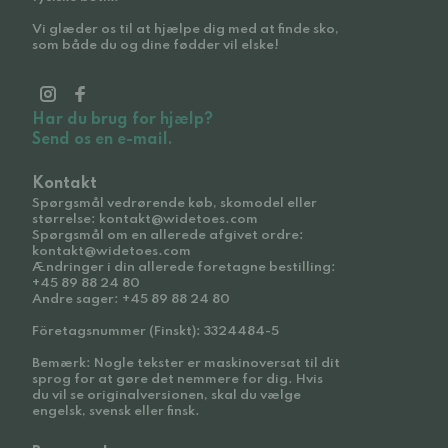
Vi glæder os til at hjælpe dig med at finde sko,
som både du og dine fødder vil elske!
Har du brug for hjælp?
Send os en e-mail.
Kontakt
Spørgsmål vedrørende køb, skomodel eller
størrelse: kontakt@widetoes.com
Spørgsmål om en allerede afgivet ordre:
kontakt@widetoes.com
Ændringer i din allerede foretagne bestilling:
+45 89 88 24 80
Andre sager: +45 89 88 24 80
Företagsnummer (Finskt): 3324484-5
Bemærk: Nogle tekster er maskinoversat til dit
sprog for at gøre det nemmere for dig. Hvis
du vil se originalversionen, skal du vælge
engelsk, svensk eller finsk.