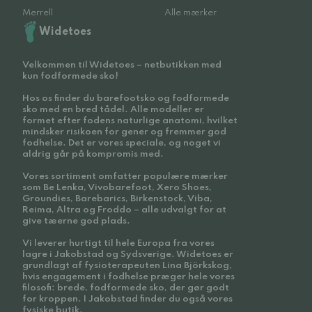
Merrell
Alle mærker
Widetoes
Velkommen til Widetoes – netbutikken med
kun fodformede sko!
Hos os finder du barefootsko og fodformede
sko med en bred tådel. Alle modeller er
formet efter fodens naturlige anatomi, hvilket
mindsker risikoen for gener og fremmer god
fodhelse. Det er vores speciale, og noget vi
aldrig går på kompromis med.
Vores sortiment omfatter populære mærker
som Be Lenka, Vivobarefoot, Xero Shoes,
Groundies, Barebarics, Birkenstock, Viba,
Reima, Altra og Froddo – alle udvalgt for at
give tæerne god plads.
Vi leverer hurtigt til hele Europa fra vores
lagre i Jakobstad og Sydsverige. Widetoes er
grundlagt af fysioterapeuten Lina Björkskog,
hvis engagement i fodhelse præger hele vores
filosofi: brede, fodformede sko, der gør godt
for kroppen. I Jakobstad finder du også vores
fysiske butik.