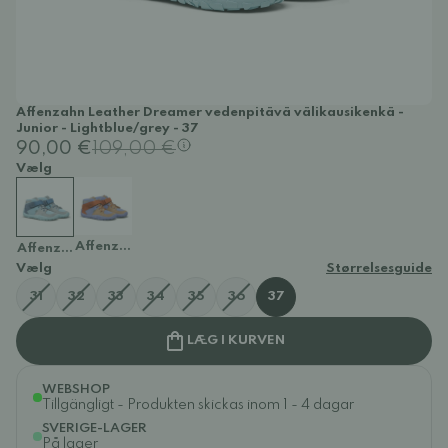
Affenzahn Leather Dreamer vedenpitävä välikausikenkä -
Junior - Lightblue/grey - 37
90,00 €
109,00 €
Vælg
Affenzahn Leather Dreamer vedenpitävä välikausikenkä
Affenzahn Leather Dreamer vedenpitävä välikausikenkä - Junior
Vælg
Størrelsesguide
31
32
33
34
35
36
37
LÆG I KURVEN
WEBSHOP
Tillgängligt - Produkten skickas inom 1 - 4 dagar
SVERIGE-LAGER
På lager