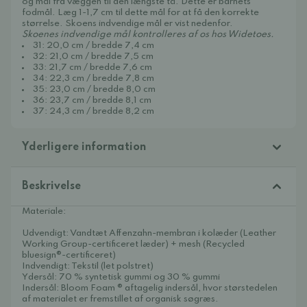
og mål fra væggen til den længste tå. Dette er barnets
fodmål. Læg 1-1,7 cm til dette mål for at få den korrekte
størrelse. Skoens indvendige mål er vist nedenfor.
Skoenes indvendige mål kontrolleres af os hos Widetoes.
31: 20,0 cm / bredde 7,4 cm
32: 21,0 cm / bredde 7,5 cm
33: 21,7 cm / bredde 7,6 cm
34: 22,3 cm / bredde 7,8 cm
35: 23,0 cm / bredde 8,0 cm
36: 23,7 cm / bredde 8,1 cm
37: 24,3 cm / bredde 8,2 cm
Yderligere information
Beskrivelse
Materiale:
Udvendigt: Vandtæt Affenzahn-membran i kolæder (Leather
Working Group-certificeret læder) + mesh (Recycled
bluesign®-certificeret)
Indvendigt: Tekstil (let polstret)
Ydersål: 70 % syntetisk gummi og 30 % gummi
Indersål: Bloom Foam ® aftagelig indersål, hvor størstedelen
af materialet er fremstillet af organisk søgræs.