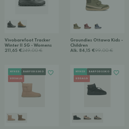
Vivobarefoot Tracker
Groundies Ottawa Kids -
Winter II SG - Womens
Children
211,65 €
249,00 €
Alk. 84,15 €
99,00 €
NYHED
BARFODSSKO
NYHED
BARFODSSKO
UDSALG
UDSALG