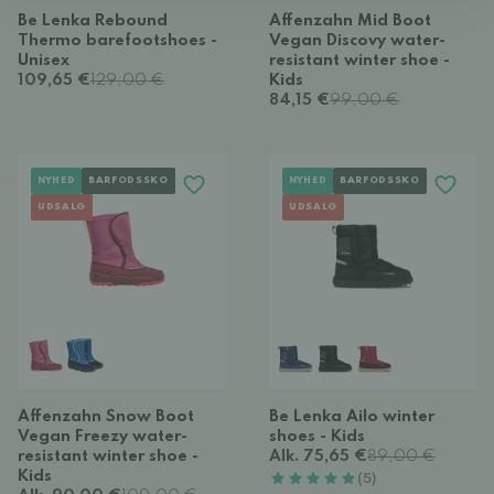
Be Lenka Rebound
Affenzahn Mid Boot
Thermo barefootshoes -
Vegan Discovy water-
Unisex
resistant winter shoe -
109,65 €
129,00 €
Kids
84,15 €
99,00 €
NYHED
BARFODSSKO
NYHED
BARFODSSKO
UDSALG
UDSALG
Affenzahn Snow Boot
Be Lenka Ailo winter
Vegan Freezy water-
shoes - Kids
resistant winter shoe -
Alk. 75,65 €
89,00 €
Kids
(5)