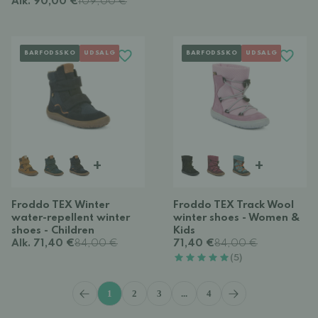
Alk. 90,00 €
109,00 €
BARFODSSKO
UDSALG
BARFODSSKO
UDSALG
+
+
Froddo TEX Winter
Froddo TEX Track Wool
water-repellent winter
winter shoes - Women &
shoes - Children
Kids
Alk. 71,40 €
84,00 €
71,40 €
84,00 €
(5)
1
2
3
...
4