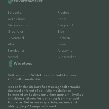
Favoritmærker
Be Lenka
Froddo
Xero Shoes
Beda
Vivobarefoot
Bungaard
Groundies
Tikki
Birkenstock
Feelmax
Altra
Reima
Barebarics
Anatomic
Merrell
Alle mærker
Widetoes
Velkommen til Widetoes – netbutikken med
kun fodformede sko!
Hos os finder du barefootsko og fodformede
sko med en bred tådel. Alle modeller er
formet efter fodens naturlige anatomi, hvilket
mindsker risikoen for gener og fremmer god
fodhelse. Det er vores speciale, og noget vi
aldrig går på kompromis med.