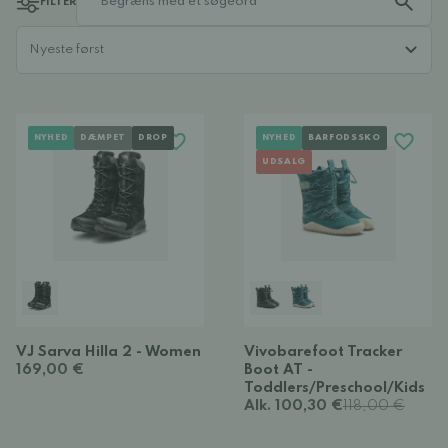
FILTER
NYHED
DÆMPET
DROP
NYHED
BARFODSSKO
UDSALG
VJ Sarva Hilla 2 - Women
Vivobarefoot Tracker
169,00 €
Boot AT -
Toddlers/Preschool/Kids
Alk. 100,30 €
118,00 €