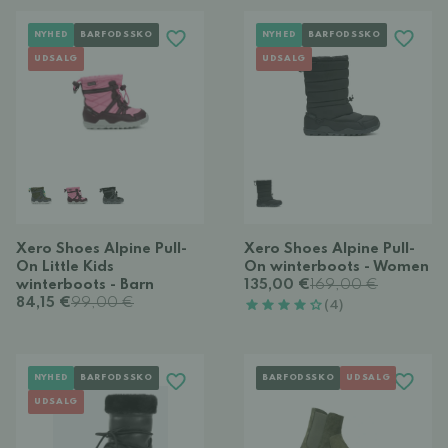
NYHED
BARFODSSKO
NYHED
BARFODSSKO
UDSALG
UDSALG
Xero Shoes Alpine Pull-
Xero Shoes Alpine Pull-
On Little Kids
On winterboots - Women
winterboots - Barn
135,00 €
169,00 €
84,15 €
99,00 €
(4)
NYHED
BARFODSSKO
BARFODSSKO
UDSALG
UDSALG