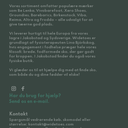
Vores sortiment omfatter populære mærker
som Be Lenka, Vivobarefoot, Xero Shoes,
Groundies, Barebarics, Birkenstock, Viba,
Reima, Altra og Froddo – alle udvalgt for at
give tæerne god plads.
Vi leverer hurtigt til hele Europa fra vores
lagre i Jakobstad og Sydsverige. Widetoes er
grundlagt af fysioterapeuten Lina Björkskog,
hvis engagement i fodhelse præger hele vores
filosofi: brede, fodformede sko, der gør godt
for kroppen. I Jakobstad finder du også vores
fysiske butik.
Vi glæder os til at hjælpe dig med at finde sko,
som både du og dine fødder vil elske!
Har du brug for hjælp?
Send os en e-mail.
Kontakt
Spørgsmål vedrørende køb, skomodel eller
størrelse: kontakt@widetoes.com