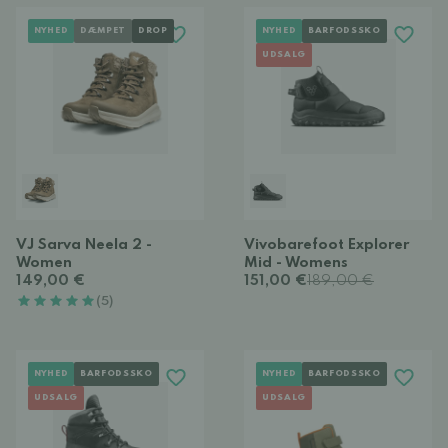
NYHED
DÆMPET
DROP
NYHED
BARFODSSKO
UDSALG
VJ Sarva Neela 2 -
Vivobarefoot Explorer
Women
Mid - Womens
149,00 €
151,00 €
189,00 €
(5)
NYHED
BARFODSSKO
NYHED
BARFODSSKO
UDSALG
UDSALG