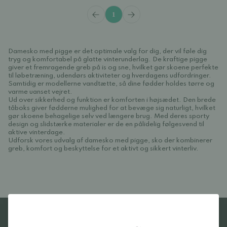
1
Damesko med pigge er det optimale valg for dig, der vil føle dig
tryg og komfortabel på glatte vinterunderlag. De kraftige pigge
giver et fremragende greb på is og sne, hvilket gør skoene perfekte
til løbetræning, udendørs aktiviteter og hverdagens udfordringer.
Samtidig er modellerne vandtætte, så dine fødder holdes tørre og
varme uanset vejret.
Ud over sikkerhed og funktion er komforten i højsædet. Den brede
tåboks giver fødderne mulighed for at bevæge sig naturligt, hvilket
gør skoene behagelige selv ved længere brug. Med deres sporty
design og slidstærke materialer er de en pålidelig følgesvend til
aktive vinterdage.
Udforsk vores udvalg af damesko med pigge, sko der kombinerer
greb, komfort og beskyttelse for et aktivt og sikkert vinterliv.