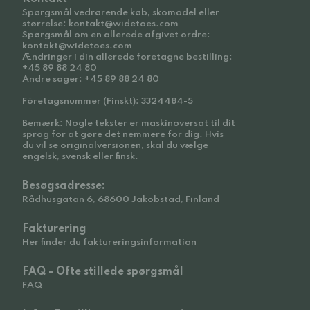
Spørgsmål vedrørende køb, skomodel eller
størrelse: kontakt@widetoes.com
Spørgsmål om en allerede afgivet ordre:
kontakt@widetoes.com
Ændringer i din allerede foretagne bestilling:
+45 89 88 24 80
Andre sager: +45 89 88 24 80
Företagsnummer (Finskt): 3324484-5
Bemærk: Nogle tekster er maskinoversat til dit
sprog for at gøre det nemmere for dig. Hvis
du vil se originalversionen, skal du vælge
engelsk, svensk eller finsk.
Besøgsadresse:
Rådhusgatan 6, 68600 Jakobstad, Finland
Fakturering
Her finder du faktureringsinformation
FAQ - Ofte stillede spørgsmål
FAQ