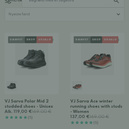
FILTER
DÆMPET
DROP
UDSALG
DÆMPET
DROP
UDSALG
VJ Sarva Polar Mid 2
VJ Sarva Ace winter
studded shoes - Unisex
running shoes with studs
Alk. 119,00 €
169,00 €
- Women
137,00 €
169,00 €
(5)
(5)