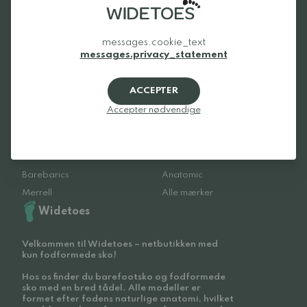
Favoritmærker
messages.cookie_text
messages.privacy_statement
Be Lenka
Froddo
Xero Shoes
Beda
ACCEPTER
Vivobarefoot
Bungaard
Accepter nødvendige
Groundies
Tikki
Birkenstock
Feelmax
Altra
Reima
Barebarics
Anatomic
Merrell
Alle mærker
Widetoes
Velkommen til Widetoes – netbutikken med
kun fodformede sko!
Hos os finder du barefootsko og fodformede
sko med en bred tådel. Alle modeller er
formet efter fodens naturlige anatomi, hvilket