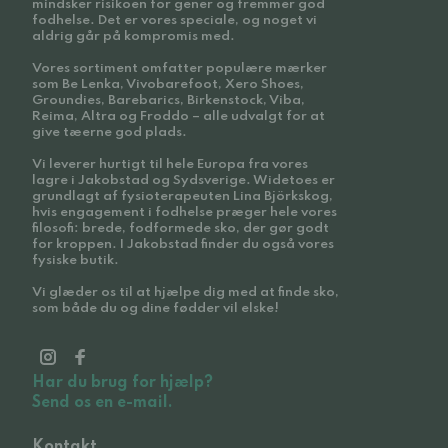
mindsker risikoen for gener og fremmer god
fodhelse. Det er vores speciale, og noget vi
aldrig går på kompromis med.
Vores sortiment omfatter populære mærker
som Be Lenka, Vivobarefoot, Xero Shoes,
Groundies, Barebarics, Birkenstock, Viba,
Reima, Altra og Froddo – alle udvalgt for at
give tæerne god plads.
Vi leverer hurtigt til hele Europa fra vores
lagre i Jakobstad og Sydsverige. Widetoes er
grundlagt af fysioterapeuten Lina Björkskog,
hvis engagement i fodhelse præger hele vores
filosofi: brede, fodformede sko, der gør godt
for kroppen. I Jakobstad finder du også vores
fysiske butik.
Vi glæder os til at hjælpe dig med at finde sko,
som både du og dine fødder vil elske!
Har du brug for hjælp?
Send os en e-mail.
Kontakt