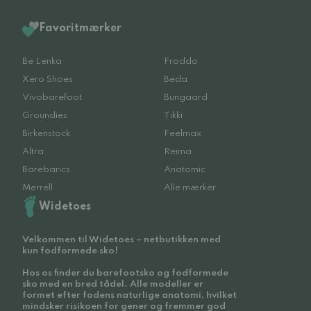
Favoritmærker
Be Lenka
Froddo
Xero Shoes
Beda
Vivobarefoot
Bungaard
Groundies
Tikki
Birkenstock
Feelmax
Altra
Reima
Barebarics
Anatomic
Merrell
Alle mærker
Widetoes
Velkommen til Widetoes – netbutikken med
kun fodformede sko!
Hos os finder du barefootsko og fodformede
sko med en bred tådel. Alle modeller er
formet efter fodens naturlige anatomi, hvilket
mindsker risikoen for gener og fremmer god