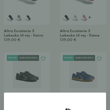
+
Altra Escalante 5
Altra Escalante 5
Løbesko til vej - Herre
Løbesko til vej - Dame
139,00 €
139,00 €
NYHED
BARFODSSKO
NYHED
BARFODSSKO