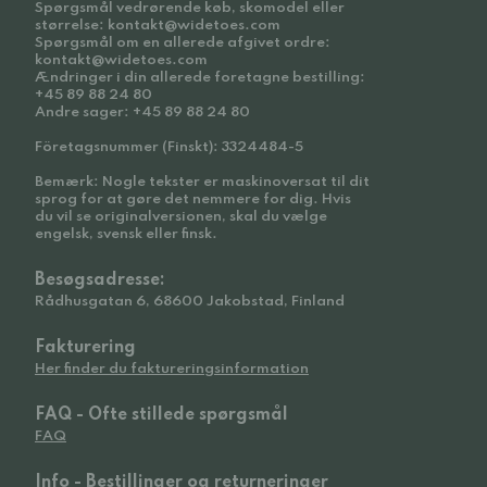
Spørgsmål vedrørende køb, skomodel eller
størrelse: kontakt@widetoes.com
Spørgsmål om en allerede afgivet ordre:
kontakt@widetoes.com
Ændringer i din allerede foretagne bestilling:
+45 89 88 24 80
Andre sager: +45 89 88 24 80
Företagsnummer (Finskt): 3324484-5
Bemærk: Nogle tekster er maskinoversat til dit
sprog for at gøre det nemmere for dig. Hvis
du vil se originalversionen, skal du vælge
engelsk, svensk eller finsk.
Besøgsadresse:
Rådhusgatan 6, 68600 Jakobstad, Finland
Fakturering
Her finder du faktureringsinformation
FAQ - Ofte stillede spørgsmål
FAQ
Info - Bestillinger og returneringer