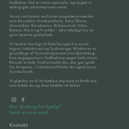
fodhelse. Det er vores speciale, og noget vi
aldrig går på kompromis med.
Vores sortiment omfatter populære mærker
som Be Lenka, Vivobarefoot, Xero Shoes,
Groundies, Barebarics, Birkenstock, Viba,
Reima, Altra og Froddo – alle udvalgt for at
give tæerne god plads.
Vi leverer hurtigt til hele Europa fra vores
lagre i Jakobstad og Sydsverige. Widetoes er
grundlagt af fysioterapeuten Lina Björkskog,
hvis engagement i fodhelse præger hele vores
filosofi: brede, fodformede sko, der gør godt
for kroppen. I Jakobstad finder du også vores
fysiske butik.
Vi glæder os til at hjælpe dig med at finde sko,
som både du og dine fødder vil elske!
Har du brug for hjælp?
Send os en e-mail.
Kontakt