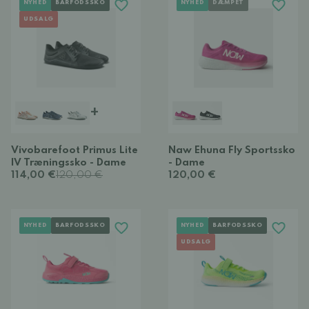
NYHED
BARFODSSKO
NYHED
DÆMPET
UDSALG
+
Vivobarefoot Primus Lite
Naw Ehuna Fly Sportssko
IV Træningssko - Dame
- Dame
114,00 €
120,00 €
120,00 €
NYHED
BARFODSSKO
NYHED
BARFODSSKO
UDSALG