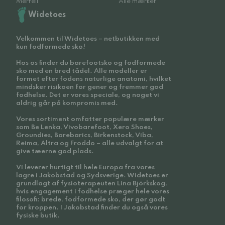
Merrell
Alle mærker
Widetoes
Velkommen til Widetoes – netbutikken med
kun fodformede sko!
Hos os finder du barefootsko og fodformede
sko med en bred tådel. Alle modeller er
formet efter fodens naturlige anatomi, hvilket
mindsker risikoen for gener og fremmer god
fodhelse. Det er vores speciale, og noget vi
aldrig går på kompromis med.
Vores sortiment omfatter populære mærker
som Be Lenka, Vivobarefoot, Xero Shoes,
Groundies, Barebarics, Birkenstock, Viba,
Reima, Altra og Froddo – alle udvalgt for at
give tæerne god plads.
Vi leverer hurtigt til hele Europa fra vores
lagre i Jakobstad og Sydsverige. Widetoes er
grundlagt af fysioterapeuten Lina Björkskog,
hvis engagement i fodhelse præger hele vores
filosofi: brede, fodformede sko, der gør godt
for kroppen. I Jakobstad finder du også vores
fysiske butik.