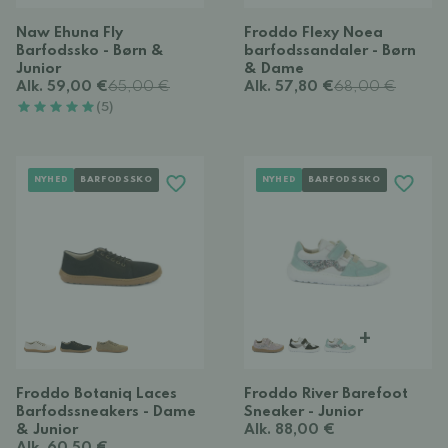
Naw Ehuna Fly
Froddo Flexy Noea
Barfodssko - Børn &
barfodssandaler - Børn
Junior
& Dame
Alk. 59,00 €
65,00 €
Alk. 57,80 €
68,00 €
(5)
NYHED
BARFODSSKO
NYHED
BARFODSSKO
+
Froddo Botaniq Laces
Froddo River Barefoot
Barfodssneakers - Dame
Sneaker - Junior
& Junior
Alk. 88,00 €