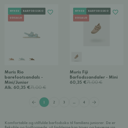
NYHED
BARFODSSKO
NYHED
BARFODSSKO
UDSALG
UDSALG
Muris Rio
Muris Fiji
barefootsandals -
Barfodssandaler - Mini
Mini/Junior
60,35 €
71,00 €
Alk. 60,35 €
71,00 €
1
2
3
...
4
Komfortable og stilfulde barfodssko til familiens juniorer. De er
fleksible og fodformede, så fødderne kan trives og bevæge sig