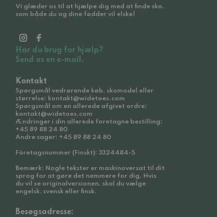
Vi glæder os til at hjælpe dig med at finde sko,
som både du og dine fødder vil elske!
Har du brug for hjælp?
Send os en e-mail.
Kontakt
Spørgsmål vedrørende køb, skomodel eller
størrelse: kontakt@widetoes.com
Spørgsmål om en allerede afgivet ordre:
kontakt@widetoes.com
Ændringer i din allerede foretagne bestilling:
+45 89 88 24 80
Andre sager: +45 89 88 24 80
Företagsnummer (Finskt): 3324484-5
Bemærk: Nogle tekster er maskinoversat til dit
sprog for at gøre det nemmere for dig. Hvis
du vil se originalversionen, skal du vælge
engelsk, svensk eller finsk.
Besøgsadresse: