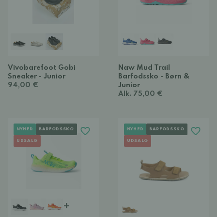
Vivobarefoot Gobi
Naw Mud Trail
Sneaker - Junior
Barfodssko - Børn &
94,00 €
Junior
Alk. 75,00 €
NYHED
BARFODSSKO
NYHED
BARFODSSKO
UDSALG
UDSALG
+