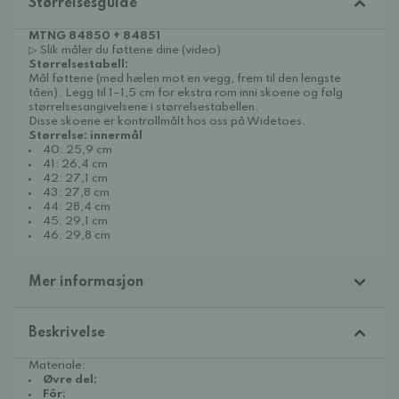
Størrelsesguide
MTNG 84850 + 84851
▷ Slik måler du føttene dine (video)
Størrelsestabell:
Mål føttene (med hælen mot en vegg, frem til den lengste
tåen). Legg til 1–1,5 cm for ekstra rom inni skoene og følg
størrelsesangivelsene i størrelsestabellen.
Disse skoene er kontrollmålt hos oss på Widetoes.
Størrelse: innermål
40: 25,9 cm
41: 26,4 cm
42: 27,1 cm
43: 27,8 cm
44: 28,4 cm
45: 29,1 cm
46: 29,8 cm
Mer informasjon
Beskrivelse
Materiale:
Øvre del:
Fôr: