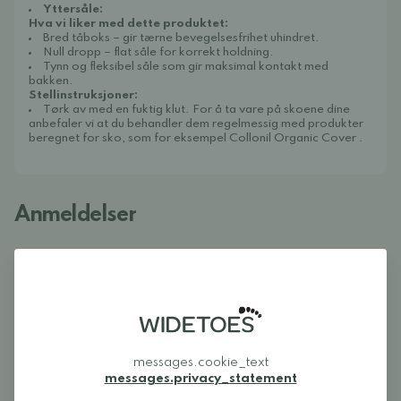
Yttersåle:
Hva vi liker med dette produktet:
Bred tåboks – gir tærne bevegelsesfrihet uhindret.
Null dropp – flat såle for korrekt holdning.
Tynn og fleksibel såle som gir maksimal kontakt med
bakken.
Stellinstruksjoner:
Tørk av med en fuktig klut. For å ta vare på skoene dine
anbefaler vi at du behandler dem regelmessig med produkter
beregnet for sko, som for eksempel
Collonil Organic Cover
.
Anmeldelser
Logg inn og vurder produktet
LOGG INN
Anmeldelser (0)
messages.cookie_text
Det er ingen anmeldelser av dette produktet
messages.privacy_statement
ennå.
Logg inn og vurder produktet