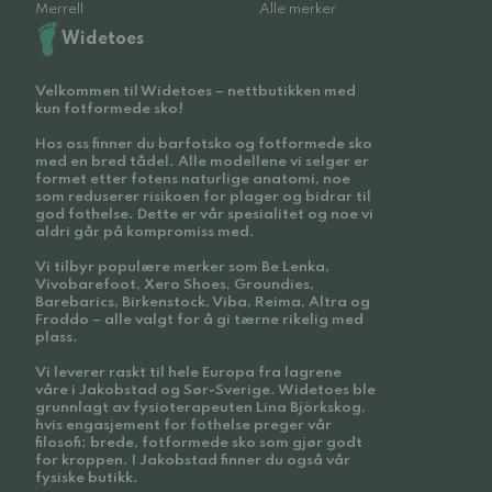
Merrell
Alle merker
Widetoes
Velkommen til Widetoes – nettbutikken med
kun fotformede sko!
Hos oss finner du barfotsko og fotformede sko
med en bred tådel. Alle modellene vi selger er
formet etter fotens naturlige anatomi, noe
som reduserer risikoen for plager og bidrar til
god fothelse. Dette er vår spesialitet og noe vi
aldri går på kompromiss med.
Vi tilbyr populære merker som Be Lenka,
Vivobarefoot, Xero Shoes, Groundies,
Barebarics, Birkenstock, Viba, Reima, Altra og
Froddo – alle valgt for å gi tærne rikelig med
plass.
Vi leverer raskt til hele Europa fra lagrene
våre i Jakobstad og Sør-Sverige. Widetoes ble
grunnlagt av fysioterapeuten Lina Björkskog,
hvis engasjement for fothelse preger vår
filosofi: brede, fotformede sko som gjør godt
for kroppen. I Jakobstad finner du også vår
fysiske butikk.