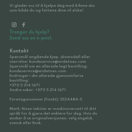
Vi gleder oss til å hjelpe deg med å finne sko
som både du og føttene dine vil elske!
Trenger du hjelp?
Send oss en e-post.
Kontakt
Spørsmål angående kjøp, skomodell eller
størrelse: kundeservice@widetoes.com
Spørsmål om en allerede lagt bestilling:
kundeservice@widetoes.com
Endringer i din allerede gjennomførte
bestilling:
+370 5 214 1671
Andre saker: +370 5 214 1671
Företagsnummer (Finskt): 3324484-5
Merk: Noen tekster er maskinoversatt til ditt
språk for å gjøre det enklere for deg. Hvis du
ønsker å se originalversjonen, velg engelsk,
svensk eller finsk.