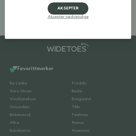
AKSEPTER
Aksepter nødvendige
Favorittmerker
Be Lenka
Froddo
Xero Shoes
Beda
Vivobarefoot
Bungaard
Groundies
Tikki
Birkenstock
Feelmax
Altra
Reima
Barebarics
Anatomic