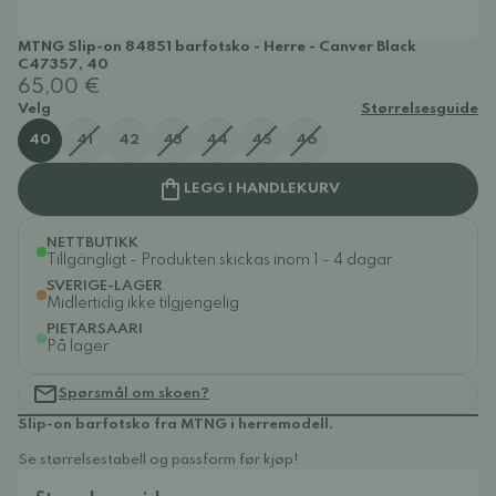
MTNG Slip-on 84851 barfotsko - Herre - Canver Black
C47357, 40
65,00 €
Velg
Størrelsesguide
40
41
42
43
44
45
46
LEGG I HANDLEKURV
NETTBUTIKK
Tillgängligt - Produkten skickas inom 1 - 4 dagar
SVERIGE-LAGER
Midlertidig ikke tilgjengelig
PIETARSAARI
På lager
Spørsmål om skoen?
Slip-on barfotsko fra MTNG i herremodell.
Se størrelsestabell og passform før kjøp!