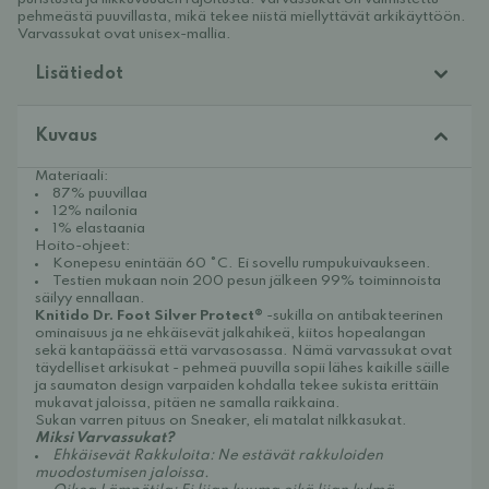
pehmeästä puuvillasta, mikä tekee niistä miellyttävät arkikäyttöön.
Varvassukat ovat unisex-mallia.
Lisätiedot
Kuvaus
Materiaali:
87% puuvillaa
12% nailonia
1% elastaania
Hoito-ohjeet:
Konepesu enintään 60 °C. Ei sovellu rumpukuivaukseen.
Testien mukaan noin 200 pesun jälkeen 99% toiminnoista
säilyy ennallaan.
Knitido Dr. Foot Silver Protect®
-sukilla on antibakteerinen
ominaisuus ja ne ehkäisevät jalkahikeä, kiitos hopealangan
sekä kantapäässä että varvasosassa. Nämä varvassukat ovat
täydelliset arkisukat - pehmeä puuvilla sopii lähes kaikille säille
ja saumaton design varpaiden kohdalla tekee sukista erittäin
mukavat jaloissa, pitäen ne samalla raikkaina.
Sukan varren pituus on Sneaker, eli matalat nilkkasukat.
Miksi Varvassukat?
Ehkäisevät Rakkuloita: Ne estävät rakkuloiden
muodostumisen jaloissa.