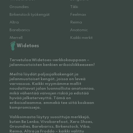
Groundies
Tikki
Birkenstock työkengät
Feelmax
Altra
Reima
Barebarics
Anatomic
Merrell
Kaikki merkit
Widetoes
Tervetuloa Widetoes-verkkokauppaan –
jalanmuotoisten kenkien erikoisliikkeeseen!
Meiltä löydät paljasjalkakengät ja
jalanmuotoiset kengät, joissa on leveä
varvasosa. Kaikki myymämme mallit
noudattavat jalan luonnollista anatomiaa,
mikä vähentää vaivojen riskiä ja edistää
hyvää jalkaterveyttä. Tämä on
erikoisalaamme, emmekä tee siitä koskaan
kompromisseja.
Valikoimasta löytyy suosittuja merkkejä,
kuten Be Lenka, Vivobarefoot, Xero Shoes,
Groundies, Barebarics, Birkenstock, Viba,
Reima, Altra ja Froddo – kaikki valittu