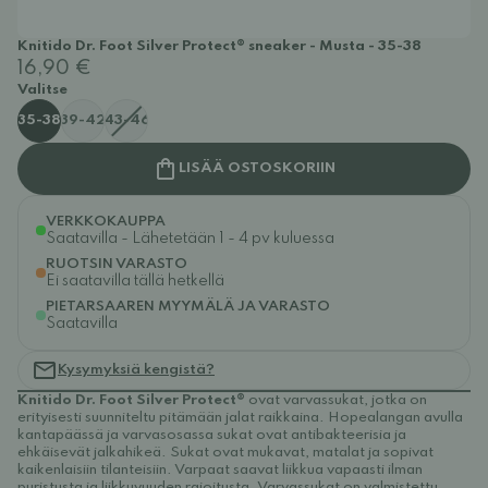
Knitido Dr. Foot Silver Protect® sneaker - Musta - 35-38
16,90 €
Valitse
35-38
39-42
43-46
LISÄÄ OSTOSKORIIN
VERKKOKAUPPA
Saatavilla - Lähetetään 1 - 4 pv kuluessa
RUOTSIN VARASTO
Ei saatavilla tällä hetkellä
PIETARSAAREN MYYMÄLÄ JA VARASTO
Saatavilla
Kysymyksiä kengistä?
Knitido Dr. Foot Silver Protect®
ovat varvassukat, jotka on
erityisesti suunniteltu pitämään jalat raikkaina. Hopealangan avulla
kantapäässä ja varvasosassa sukat ovat antibakteerisia ja
ehkäisevät jalkahikeä. Sukat ovat mukavat, matalat ja sopivat
kaikenlaisiin tilanteisiin. Varpaat saavat liikkua vapaasti ilman
puristusta ja liikkuvuuden rajoitusta. Varvassukat on valmistettu