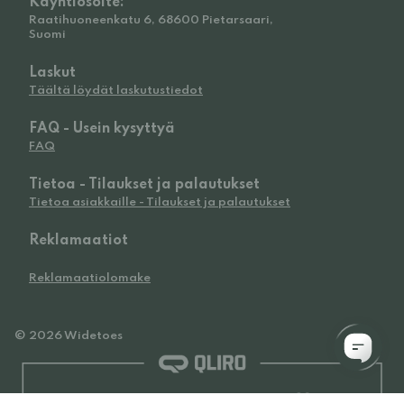
Käyntiosoite:
Raatihuoneenkatu 6, 68600 Pietarsaari,
Suomi
Laskut
Täältä löydät laskutustiedot
FAQ - Usein kysyttyä
FAQ
Tietoa - Tilaukset ja palautukset
Tietoa asiakkaille - Tilaukset ja palautukset
Reklamaatiot
Reklamaatiolomake
© 2026 Widetoes