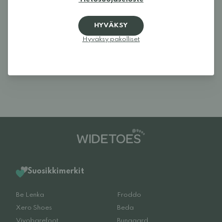
HYVÄKSY
Arvostelut (0)
Hyväksy pakolliset
Tuotteella ei ole vielä yhtään
arvostelua.
Kirjaudu sisään ja arvostele tuote.
Suosikkimerkit
Be Lenka
Froddo
Xero Shoes
Beda
Vivobarefoot
Bungaard