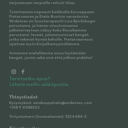
tarjoamaan varpaille reilusti tilaa.
Toimitamme nopeasti kaikkialle Eurooppaan
Pietarsaaren ja Etelä-Ruotsin varastoista.
Widetoes on fysioterapeutti Lina Björkskogin
perustama, ja hänen sitoutumisensa
jalkaterveyteen näkyy koko filosofiamme
perustana: leveät, jalanmuotoiset kengät,
jotka tekevät hyvää keholle. Pietarsaaressa
sijaitsee myös kivijalkamyymälämme.
Autamme mielellämme sinua löytämään
kengät, joista sekä sinä että jalkasi pidätte!
Tarvitsetko apua?
Lähetä meille sähköpostia.
Yhteystiedot
Kysymyksiä: asiakaspalvelu@widetoes.com
+358 9 31588322
Yritysnumero (Suomalainen): 3324484-5