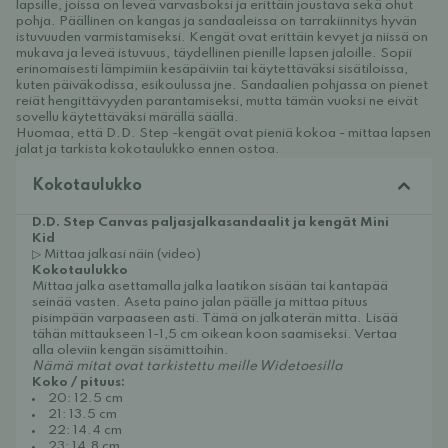
lapsille, joissa on leveä varvasboksi ja erittäin joustava sekä ohut
pohja. Päällinen on kangas ja sandaaleissa on tarrakiinnitys hyvän
istuvuuden varmistamiseksi. Kengät ovat erittäin kevyet ja niissä on
mukava ja leveä istuvuus, täydellinen pienille lapsen jaloille. Sopii
erinomaisesti lämpimiin kesäpäiviin tai käytettäväksi sisätiloissa,
kuten päiväkodissa, esikoulussa jne. Sandaalien pohjassa on pienet
reiät hengittävyyden parantamiseksi, mutta tämän vuoksi ne eivät
sovellu käytettäväksi märällä säällä.
Huomaa, että D.D. Step -kengät ovat pieniä kokoa - mittaa lapsen
jalat ja tarkista kokotaulukko ennen ostoa.
Kokotaulukko
D.D. Step Canvas paljasjalkasandaalit ja kengät Mini
Kid
▷ Mittaa jalkasi näin (video)
Kokotaulukko
Mittaa jalka asettamalla jalka laatikon sisään tai kantapää
seinää vasten. Aseta paino jalan päälle ja mittaa pituus
pisimpään varpaaseen asti. Tämä on jalkaterän mitta. Lisää
tähän mittaukseen 1-1,5 cm oikean koon saamiseksi. Vertaa
alla oleviin kengän sisämittoihin.
Nämä mitat ovat tarkistettu meille Widetoesilla
Koko / pituus:
20: 12.5 cm
21: 13.5 cm
22: 14.4 cm
23: 14.8 cm