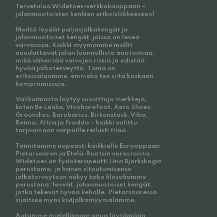
Tervetuloa Widetoes-verkkokauppaan –
jalanmuotoisten kenkien erikoisliikkeeseen!
Meiltä löydät paljasjalkakengät ja
jalanmuotoiset kengät, joissa on leveä
varvasosa. Kaikki myymämme mallit
noudattavat jalan luonnollista anatomiaa,
mikä vähentää vaivojen riskiä ja edistää
hyvää jalkaterveyttä. Tämä on
erikoisalaamme, emmekä tee siitä koskaan
kompromisseja.
Valikoimasta löytyy suosittuja merkkejä,
kuten Be Lenka, Vivobarefoot, Xero Shoes,
Groundies, Barebarics, Birkenstock, Viba,
Reima, Altra ja Froddo – kaikki valittu
tarjoamaan varpaille reilusti tilaa.
Toimitamme nopeasti kaikkialle Eurooppaan
Pietarsaaren ja Etelä-Ruotsin varastoista.
Widetoes on fysioterapeutti Lina Björkskogin
perustama, ja hänen sitoutumisensa
jalkaterveyteen näkyy koko filosofiamme
perustana: leveät, jalanmuotoiset kengät,
jotka tekevät hyvää keholle. Pietarsaaressa
sijaitsee myös kivijalkamyymälämme.
Autamme mielellämme sinua löytämään