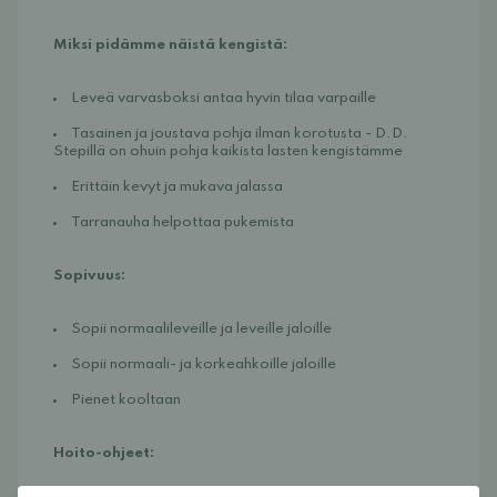
Miksi pidämme näistä kengistä:
Leveä varvasboksi antaa hyvin tilaa varpaille
Tasainen ja joustava pohja ilman korotusta - D.D. 
Stepillä on ohuin pohja kaikista lasten kengistämme
Erittäin kevyt ja mukava jalassa
Tarranauha helpottaa pukemista
Sopivuus:
Sopii normaalileveille ja leveille jaloille
Sopii normaali- ja korkeahkoille jaloille
Pienet kooltaan
Hoito-ohjeet: