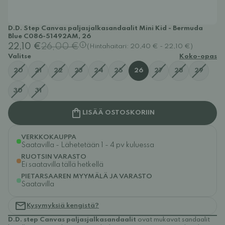
D.D. Step Canvas paljasjalkasandaalit Mini Kid - Bermuda
Blue C086-51492AM, 26
22,10 €
26,00 €
(Hintahaitari: 20,40 € - 22,10 €)
Valitse
Koko-opas
20
21
22
23
24
25
26
27
28
29
30
31
LISÄÄ OSTOSKORIIN
VERKKOKAUPPA
Saatavilla - Lähetetään 1 - 4 pv kuluessa
RUOTSIN VARASTO
Ei saatavilla tällä hetkellä
PIETARSAAREN MYYMÄLÄ JA VARASTO
Saatavilla
Kysymyksiä kengistä?
D.D. step Canvas paljasjalkasandaalit
ovat mukavat sandaalit