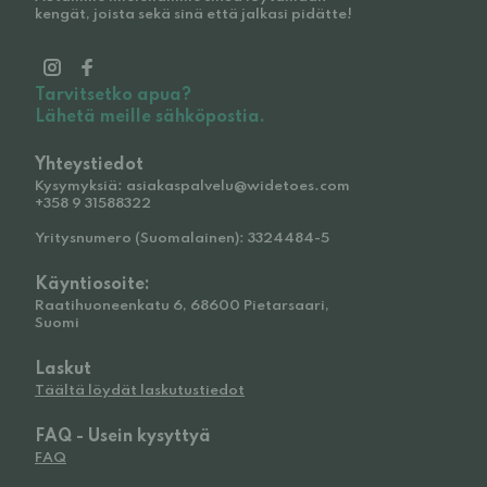
kengät, joista sekä sinä että jalkasi pidätte!
Tarvitsetko apua?
Lähetä meille sähköpostia.
Yhteystiedot
Kysymyksiä: asiakaspalvelu@widetoes.com
+358 9 31588322
Yritysnumero (Suomalainen): 3324484-5
Käyntiosoite:
Raatihuoneenkatu 6, 68600 Pietarsaari,
Suomi
Laskut
Täältä löydät laskutustiedot
FAQ - Usein kysyttyä
FAQ