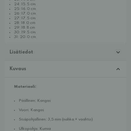
24: 15.5 cm
25: 16.0 cm
26: 17.0 cm
27: 17.5 cm
28: 18.0 cm
29: 18.8 cm
30: 19.5 cm
31: 20.0 cm
Lisätiedot
Kuvaus
Materiaali:
Päällinen: Kangas
Vuori: Kangas
Sisäpohjallinen: 3,5 mm (nahka + vaahto)
Ulkopohja: Kumia