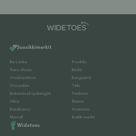
Suosikkimerkit
Be Lenka
Froddo
Xero Shoes
Beda
Vivobarefoot
Bungaard
Groundies
Tikki
Birkenstock työkengät
Feelmax
Altra
Reima
Barebarics
Anatomic
Merrell
Kaikki merkit
Widetoes