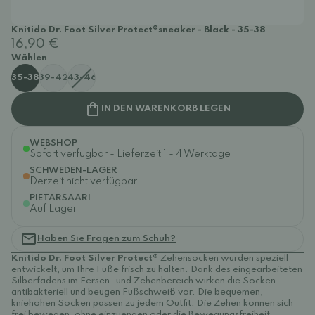
Knitido Dr. Foot Silver Protect®sneaker - Black - 35-38
16,90 €
Wählen
35-38
39-42
43-46
IN DEN WARENKORB LEGEN
WEBSHOP
Sofort verfügbar - Lieferzeit 1 - 4 Werktage
SCHWEDEN-LAGER
Derzeit nicht verfügbar
PIETARSAARI
Auf Lager
Haben Sie Fragen zum Schuh?
Knitido Dr. Foot Silver Protect®
Zehensocken wurden speziell
entwickelt, um Ihre Füße frisch zu halten. Dank des eingearbeiteten
Silberfadens im Fersen- und Zehenbereich wirken die Socken
antibakteriell und beugen Fußschweiß vor. Die bequemen,
kniehohen Socken passen zu jedem Outfit. Die Zehen können sich
frei bewegen, ohne einzuengen oder die Bewegungsfreiheit