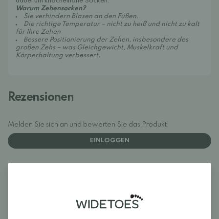
dabei um knöchelhohe Socken.
Warum Zehensocken?
Sie verhindern Blasen an den Füßen.
Die richtige Temperatur – nicht zu heiß und nicht zu kalt
für Ihre Zehen
Bessere Positionierung der Zehen, insbesondere des
großen Zehs – was Gleichgewicht, Muskelkraft und
Körperhaltung verbessert.
Rezensionen
Melden Sie sich an und bewerten Sie das Produkt.
EINLOGGEN
Rezensionen (0)
Für dieses Produkt liegen noch keine
Bewertungen vor.
Melden Sie sich an und
bewerten Sie das Produkt.