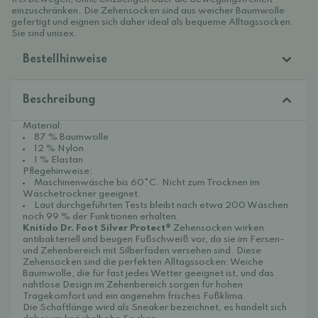
einzuschränken. Die Zehensocken sind aus weicher Baumwolle
gefertigt und eignen sich daher ideal als bequeme Alltagssocken.
Sie sind unisex.
Bestellhinweise
Beschreibung
Material:
87 % Baumwolle
12 % Nylon
1 % Elastan
Pflegehinweise:
Maschinenwäsche bis 60°C. Nicht zum Trocknen im
Wäschetrockner geeignet.
Laut durchgeführten Tests bleibt nach etwa 200 Wäschen
noch 99 % der Funktionen erhalten.
Knitido Dr. Foot Silver Protect®
Zehensocken wirken
antibakteriell und beugen Fußschweiß vor, da sie im Fersen-
und Zehenbereich mit Silberfäden versehen sind. Diese
Zehensocken sind die perfekten Alltagssocken: Weiche
Baumwolle, die für fast jedes Wetter geeignet ist, und das
nahtlose Design im Zehenbereich sorgen für hohen
Tragekomfort und ein angenehm frisches Fußklima.
Die Schaftlänge wird als Sneaker bezeichnet, es handelt sich