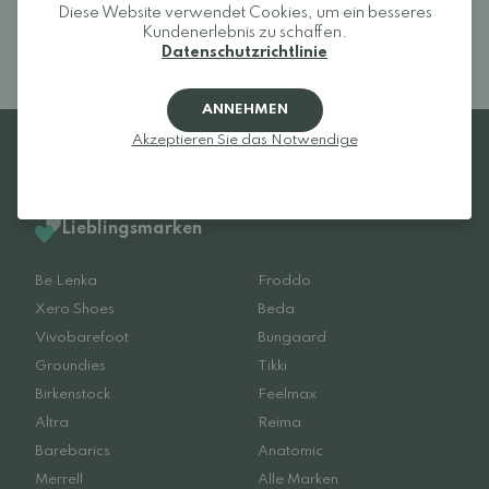
Diese Website verwendet Cookies, um ein besseres
Kundenerlebnis zu schaffen.
Datenschutzrichtlinie
ANNEHMEN
Akzeptieren Sie das Notwendige
Lieblingsmarken
Be Lenka
Froddo
Xero Shoes
Beda
Vivobarefoot
Bungaard
Groundies
Tikki
Birkenstock
Feelmax
Altra
Reima
Barebarics
Anatomic
Merrell
Alle Marken