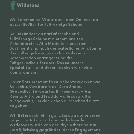
Widetoes
Willkommen bei Widetoes – dem Onlineshop
ausschließlich für fußförmige Schuhe!
Bei uns findest du Barfußschuhe und
fußförmige Schuhe mit einem breiten
Zehenbereich. Alle Modelle in unserem
Sortiment sind nach der natürlichen Anatomie
des Fußes geformt, was das Risiko von
Beschwerden verringert und die
Fußgesundheit fördert. Das ist unsere
Spezialität – und daran machen wir keine
Kompromisse.
Unser Sortiment umfasst beliebte Marken wie
Be Lenka, Vivobarefoot, Xero Shoes,
Groundies, Barebarics, Birkenstock, Viba,
Reima, Altra und Froddo – alle sorgfältig
ausgewählt, um den Zehen ausreichend Platz
zu geben.
Wir liefern schnell in ganz Europa aus unseren
Lagern in Jakobstad und Südschweden.
Widetoes wurde von der Physiotherapeutin
Lina Björkskog gegründet, deren Engagement